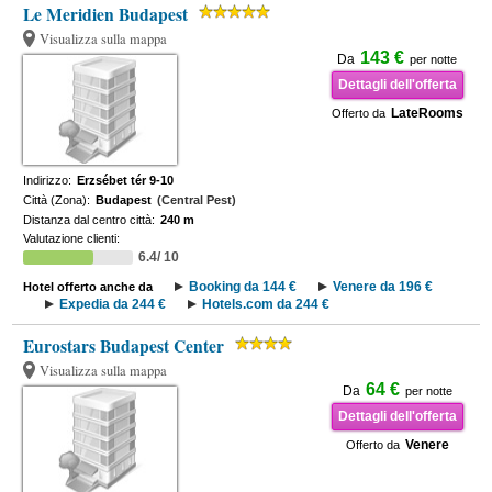
Le Meridien Budapest
Visualizza sulla mappa
143 €
Da
per notte
Dettagli dell'offerta
LateRooms
Offerto da
Indirizzo:
Erzsébet tér 9-10
Città (Zona):
Budapest
(Central Pest)
Distanza dal centro città:
240 m
Valutazione clienti:
6.4/ 10
Booking da 144 €
Venere da 196 €
Hotel offerto anche da
Expedia da 244 €
Hotels.com da 244 €
Eurostars Budapest Center
Visualizza sulla mappa
64 €
Da
per notte
Dettagli dell'offerta
Venere
Offerto da