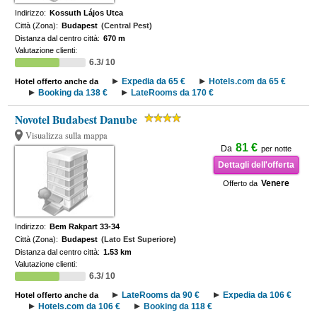
Indirizzo:
Kossuth Lájos Utca
Città (Zona):
Budapest
(Central Pest)
Distanza dal centro città:
670 m
Valutazione clienti:
6.3/ 10
Expedia da 65 €
Hotels.com da 65 €
Hotel offerto anche da
Booking da 138 €
LateRooms da 170 €
Novotel Budabest Danube
Visualizza sulla mappa
81 €
Da
per notte
Dettagli dell'offerta
Venere
Offerto da
Indirizzo:
Bem Rakpart 33-34
Città (Zona):
Budapest
(Lato Est Superiore)
Distanza dal centro città:
1.53 km
Valutazione clienti:
6.3/ 10
LateRooms da 90 €
Expedia da 106 €
Hotel offerto anche da
Hotels.com da 106 €
Booking da 118 €