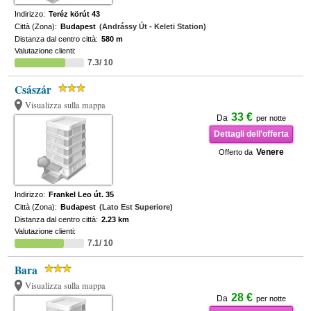
Indirizzo:
Teréz körút 43
Città (Zona):
Budapest
(Andrássy Út - Keleti Station)
Distanza dal centro città:
580 m
Valutazione clienti:
7.3/ 10
Császár
Visualizza sulla mappa
33 €
Da
per notte
Dettagli dell'offerta
Venere
Offerto da
Indirizzo:
Frankel Leo út. 35
Città (Zona):
Budapest
(Lato Est Superiore)
Distanza dal centro città:
2.23 km
Valutazione clienti:
7.1/ 10
Bara
Visualizza sulla mappa
28 €
Da
per notte