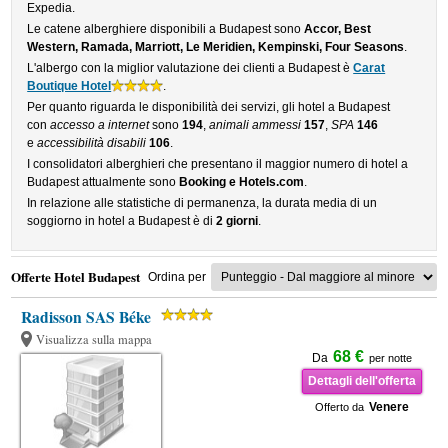
Expedia.
Le catene alberghiere disponibili a Budapest sono
Accor, Best
Western, Ramada, Marriott, Le Meridien, Kempinski, Four Seasons
.
L'albergo con la miglior valutazione dei clienti a Budapest è
Carat
Boutique Hotel
.
Per quanto riguarda le disponibilità dei servizi, gli hotel a Budapest
con
accesso a internet
sono
194
,
animali ammessi
157
,
SPA
146
e
accessibilità disabili
106
.
I consolidatori alberghieri che presentano il maggior numero di hotel a
Budapest attualmente sono
Booking e Hotels.com
.
In relazione alle statistiche di permanenza, la durata media di un
soggiorno in hotel a Budapest è di
2 giorni
.
Offerte Hotel Budapest
Ordina per
Radisson SAS Béke
Visualizza sulla mappa
68 €
Da
per notte
Dettagli dell'offerta
Venere
Offerto da