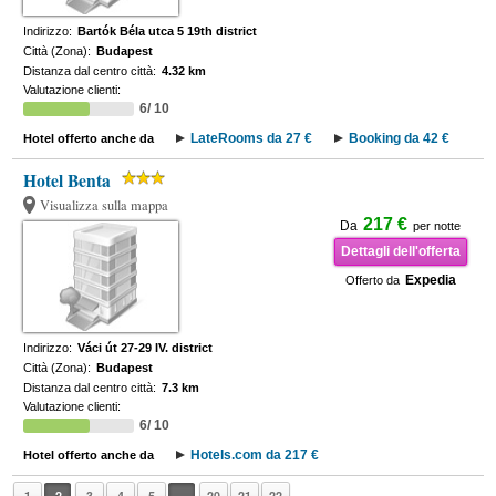
Indirizzo:
Bartók Béla utca 5 19th district
Città (Zona):
Budapest
Distanza dal centro città:
4.32 km
Valutazione clienti:
6/ 10
LateRooms da 27 €
Booking da 42 €
Hotel offerto anche da
Hotel Benta
Visualizza sulla mappa
217 €
Da
per notte
Dettagli dell'offerta
Expedia
Offerto da
Indirizzo:
Váci út 27-29 IV. district
Città (Zona):
Budapest
Distanza dal centro città:
7.3 km
Valutazione clienti:
6/ 10
Hotels.com da 217 €
Hotel offerto anche da
1
2
3
4
5
...
20
21
22