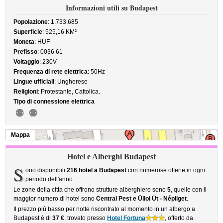
Informazioni utili su Budapest
Popolazione
: 1.733.685
Superficie
: 525,16 KM²
Moneta
: HUF
Prefisso
: 0036 61
Voltaggio
: 230V
Frequenza di rete elettrica
: 50Hz
Lingue ufficiali
: Ungherese
Religioni
: Protestante, Cattolica.
Tipo di connessione elettrica
Mappa
Hotel e Alberghi Budapest
S
ono disponibili
216 hotel a Budapest
con numerose offerte in ogni
periodo dell'anno.
Le zone della citta che offrono strutture alberghiere sono
5
, quelle con il
maggior numero di hotel sono
Central Pest e Ülloi Út - Népliget
.
Il prezzo più basso per notte riscontrato al momento in un albergo a
Budapest è di
37 €
, trovato presso
Hotel Fortuna
, offerto da