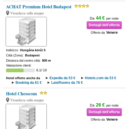
ACHAT Premium Hotel Budapest
Visualizza sulla mappa
44 €
Da
per notte
Dettagli dell'offerta
Venere
Offerto da
Indirizzo:
Hungária körút 5
Città (Zona):
Budapest
Distanza dal centro città:
800 m
Valutazione clienti:
6.1/ 10
Expedia da 53 €
Hotels.com da 53 €
Hotel offerto anche da
Booking da 61 €
LateRooms da 76 €
Hotel Chesscom
Visualizza sulla mappa
26 €
Da
per notte
Dettagli dell'offerta
Venere
Offerto da