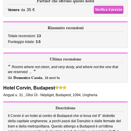
Partner che offrono questo hotel
35 €
Verifica il prezzo
Venere
da
Riassunto recensioni
Totale recensioni:
13
Punteggio totale:
3.5
Ultima recensione
“
Rooms where not cleen, and very dusty, and where not the one that
”
we reserved. ...
Domenico Cassia
da
,
16 anni fa
Hotel Corvin, Budapest
Angyal u. 31.
,
Ülloi Út - Népliget,
Budapest
,
1094,
Ungheria
Descrizione
Il Corvin è un hotel al centro di Budapest che si trova nel 9° distretto
della capitale ungherese, a pochi passi dal Danubio e dalle fermate del
tram e della metropolitana. Questo albergo a Budapest è un'ottima