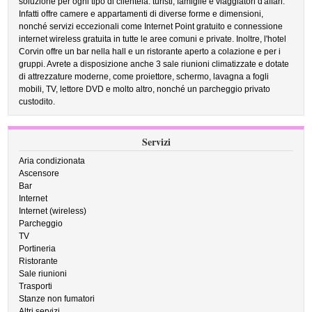
soluzione per ogni tipo di clientela: turisti, famiglie e viaggiatori d'affari.
Infatti offre camere e appartamenti di diverse forme e dimensioni,
nonché servizi eccezionali come Internet Point gratuito e connessione
internet wireless gratuita in tutte le aree comuni e private. Inoltre, l'hotel
Corvin offre un bar nella hall e un ristorante aperto a colazione e per i
gruppi. Avrete a disposizione anche 3 sale riunioni climatizzate e dotate
di attrezzature moderne, come proiettore, schermo, lavagna a fogli
mobili, TV, lettore DVD e molto altro, nonché un parcheggio privato
custodito.
Servizi
Aria condizionata
Ascensore
Bar
Internet
Internet (wireless)
Parcheggio
TV
Portineria
Ristorante
Sale riunioni
Trasporti
Stanze non fumatori
Altri servizi