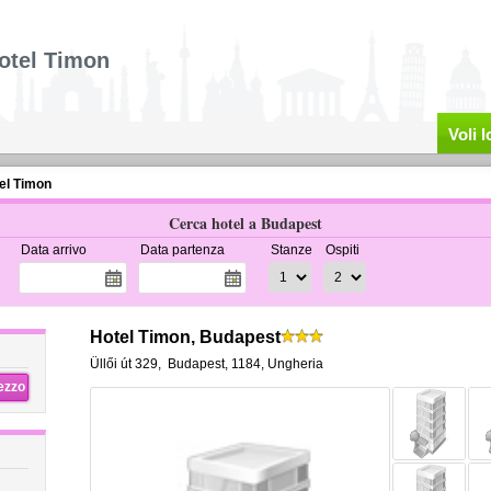
otel Timon
Voli 
el Timon
Cerca hotel a Budapest
Data arrivo
Data partenza
Stanze
Ospiti
Hotel Timon, Budapest
Üllői út 329
,
Budapest
,
1184,
Ungheria
rezzo