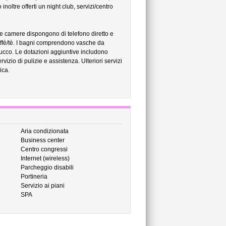
oltre offerti un night club, servizi/centro
 Le camere dispongono di telefono diretto e
ffè/tè. I bagni comprendono vasche da
rucco. Le dotazioni aggiuntive includono
vizio di pulizie e assistenza. Ulteriori servizi
ica.
Aria condizionata
Business center
Centro congressi
Internet (wireless)
Parcheggio disabili
Portineria
Servizio ai piani
SPA