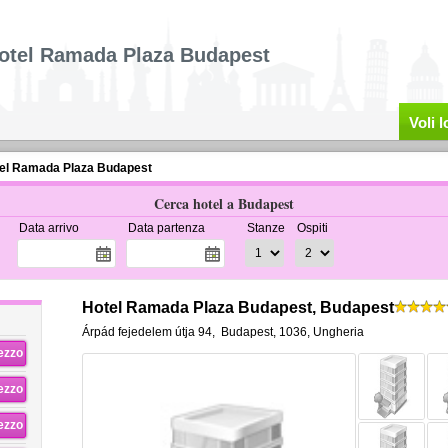
otel Ramada Plaza Budapest
Voli 
el Ramada Plaza Budapest
Cerca hotel a Budapest
Data arrivo
Data partenza
Stanze
Ospiti
Hotel Ramada Plaza Budapest, Budapest
Árpád fejedelem útja 94
,
Budapest
,
1036,
Ungheria
rezzo
rezzo
rezzo