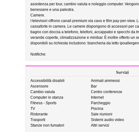
assistenza per tour, cambio valuta e noleggio computer. Vengono in
benessere e una palestra.
Camere.
I televisori offrono canali premium via cavo e film pay-per-view.
cassaforte in camera. Le camere dispongono di accessori per ca
bagno con doccia a telefono, telefoni, accappatoi e specchi da t
verande coperte, climatizzazione e minibar. È inoltre offerto un ser
disponibili su richiesta includono: biancheria da letto ipoallergen
Notifiche:
Servizi
Accessibilità disabili
Animali ammessi
Ascensore
Bar
Cambio valuta
Centro conferenze
Computer in stanza
Internet
Fitness - Sports
Parcheggio
TV
Piscina
Ristorante
Sale riunioni
Trasporti
Sistemi audio video
Stanze non fumatori
Altri servizi