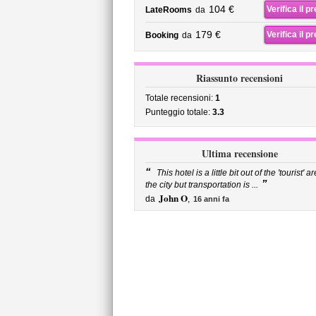
104 €
Verifica il p
LateRooms
da
179 €
Verifica il p
Booking
da
Riassunto recensioni
Totale recensioni:
1
Punteggio totale:
3.3
Ultima recensione
“
This hotel is a little bit out of the 'tourist' a
”
the city but transportation is ...
John O
da
,
16 anni fa