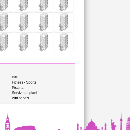
Bar
Fitness - Sports
Piscina
Servizio ai piani
Altri servizi