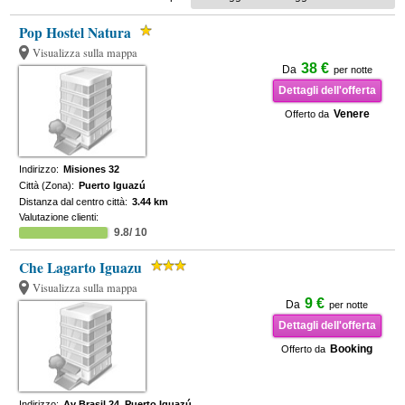
Pop Hostel Natura
Visualizza sulla mappa
38 €
Da
per notte
Dettagli dell'offerta
Venere
Offerto da
Indirizzo:
Misiones 32
Città (Zona):
Puerto Iguazú
Distanza dal centro città:
3.44 km
Valutazione clienti:
9.8/ 10
Che Lagarto Iguazu
Visualizza sulla mappa
9 €
Da
per notte
Dettagli dell'offerta
Booking
Offerto da
Indirizzo:
Av Brasil 24. Puerto Iguazú