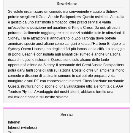
Descrizione
Se volete organizzare un comodo ma conveniente viaggio a Sidney,
potrete scegliere il Great Aussie Backpackers. Questo ostello in Australia
è gestito da uno staff molto simpatico, offre pratici servizi e vanta
un'eccellente posizione nel quartiere di King’s Cross. Da qui, gli ospiti
potranno facilmente raggiungere con i mezzi pubblici tutte le attrazioni di
Sidney. Fra le attrazioni si annoverano lo Zoo Taronga dove potrete
ammirare specie australiane come canguri e koala, l'Harbour Bridge e la
Sydney Opera House, uno degli edifici più famosi della città. La spiaggia
di Bondi Beach è consigliata agli amanti del surf ed è anche una zona
ricca di negozi e ristoranti. Queste sono solo alcune delle tante
opportunità offerte da Sidney. Il personale del Great Aussie Backpackers
potrà darvi tanti consigli utili sulla zona. L'ostello offre un ambiente molto
comodo e dispone di cucina in comune in cui potrete prepararvi da
mangiare e vari PC con connessione internet. Classificazione nazionale
Questa struttura non dispone di una valutazione ufficiale fornita da: AAA
Tourism Pty Ltd. A vantaggio dei nostri clienti, abbiamo fornito una
valutazione basata sul nostro sistema.
Servizi
Internet
Internet (wireless)