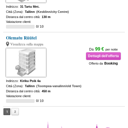
Indirizzo:
31 Tartu Mnt.
Città (Zona):
Tallinn
(Kesklinn/city Centre)
Distanza dal centro città:
130 m
Valutazione clienti:
0/ 10
Olematu Rüütel
Visualizza sulla mappa
99 €
Da
per notte
Dettagli dell'offerta
Booking
Offerto da
Indirizzo:
Kiriku Poik 4a
Città (Zona):
Tallinn
(Toompea-vanalinn/old Town)
Distanza dal centro città:
450 m
Valutazione clienti:
0/ 10
1
2