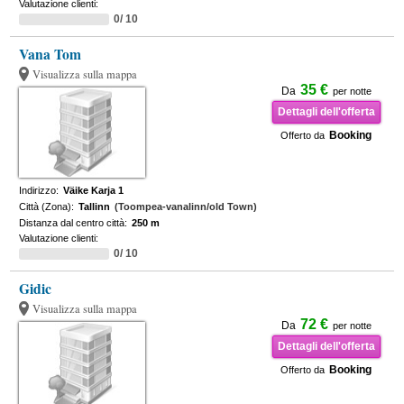
Valutazione clienti:
0/ 10
Vana Tom
Visualizza sulla mappa
35 €
Da
per notte
Dettagli dell'offerta
Booking
Offerto da
Indirizzo:
Väike Karja 1
Città (Zona):
Tallinn
(Toompea-vanalinn/old Town)
Distanza dal centro città:
250 m
Valutazione clienti:
0/ 10
Gidic
Visualizza sulla mappa
72 €
Da
per notte
Dettagli dell'offerta
Booking
Offerto da