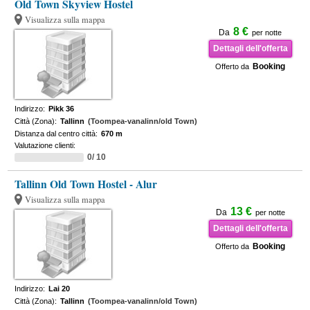
Old Town Skyview Hostel
Visualizza sulla mappa
8 €
Da
per notte
Dettagli dell'offerta
Booking
Offerto da
Indirizzo:
Pikk 36
Città (Zona):
Tallinn
(Toompea-vanalinn/old Town)
Distanza dal centro città:
670 m
Valutazione clienti:
0/ 10
Tallinn Old Town Hostel - Alur
Visualizza sulla mappa
13 €
Da
per notte
Dettagli dell'offerta
Booking
Offerto da
Indirizzo:
Lai 20
Città (Zona):
Tallinn
(Toompea-vanalinn/old Town)