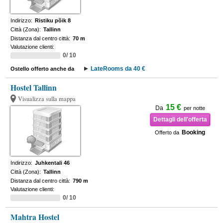
Indirizzo:
Ristiku põik 8
Città (Zona):
Tallinn
Distanza dal centro città:
70 m
Valutazione clienti:
0/ 10
LateRooms da 40 €
Ostello offerto anche da
Hostel Tallinn
Visualizza sulla mappa
15 €
Da
per notte
Dettagli dell'offerta
Booking
Offerto da
Indirizzo:
Juhkentali 46
Città (Zona):
Tallinn
Distanza dal centro città:
790 m
Valutazione clienti:
0/ 10
Mahtra Hostel