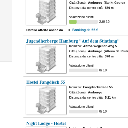
Città (Zona):
Amburgo
(Sankt Georg)
Distanza dal centro città:
550 m
Valutazione clienti:
2.6/ 10
Booking da 55 €
Ostello offerto anche da
Jugendherberge Hamburg "Auf dem Stintfang"
Indirizzo:
Alfred-Wegener-Weg 5
Città (Zona):
Amburgo
(Altona St. Pauli
Distanza dal centro città:
370 m
Valutazione clienti:
0/ 10
Hostel Fangdieck 55
Indirizzo:
Fangdieckstraße 55
Città (Zona):
Amburgo
Distanza dal centro città:
5.21 km
Valutazione clienti:
0/ 10
Night Lodge - Hostel