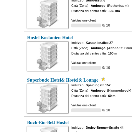
Indirizzo:
Bundesstr. 8
Città (Zona):
Amburgo
(Rotherbaum)
Distanza dal centro città:
1.59 km
Valutazione clienti:
0/ 10
Hostel Kastanien-Hotel
Indirizzo:
Kastanienallee 27
Città (Zona):
Amburgo
(Altona St. Pauli
Distanza dal centro città:
150 m
Valutazione clienti:
0/ 10
Superbude Hotel& Hostel& Lounge
Indirizzo:
Spaldingstr. 152
Città (Zona):
Amburgo
(Hammerbrook)
Distanza dal centro città:
60 m
Valutazione clienti:
0/ 10
Buch-Ein-Bett Hostel
Indirizzo:
Detlev-Bremer-Straße 44