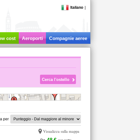
Italiano
|
low cost
Aeroporti
Compagnie aeree
a per
Visualizza sulla mappa
48 €