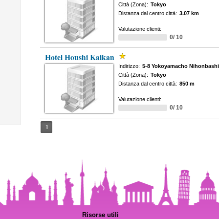
Città (Zona):
Tokyo
Distanza dal centro città:
3.07 km
Valutazione clienti:
0/ 10
Hotel Houshi Kaikan
Indirizzo:
5-8 Yokoyamacho Nihonbashi
Città (Zona):
Tokyo
Distanza dal centro città:
850 m
Valutazione clienti:
0/ 10
1
Risorse utili