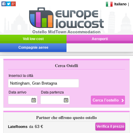
Italiano
|
Ostello MidTown Accommodation
Voli low cost
Aeroporti
Compagnie aeree
Cerca Ostelli
Inserisci la città
Data arrivo
Data partenza
Partner che offrono questo ostello
63 €
Verifica il prezzo
LateRooms
da