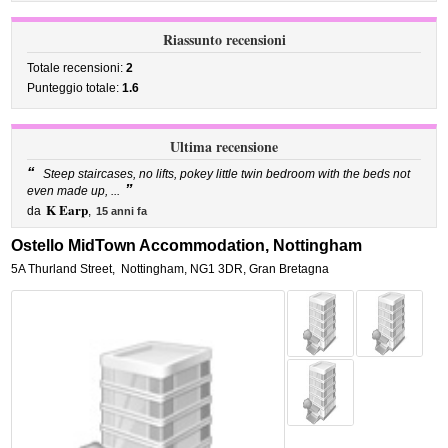
Riassunto recensioni
Totale recensioni:
2
Punteggio totale:
1.6
Ultima recensione
“
Steep staircases, no lifts, pokey little twin bedroom with the beds not
”
even made up, ...
K Earp
da
,
15 anni fa
Ostello MidTown Accommodation, Nottingham
5A Thurland Street
,
Nottingham
,
NG1 3DR,
Gran Bretagna