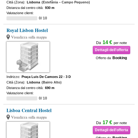
Città (Zona):
Lisbona
(Estefânia – Campo Pequeno)
Distanza dal centro città:
930 m
Valutazione clienti:
0/ 10
Royal Lisbon Hostel
Visualizza sulla mappa
14 €
Da
per notte
Dettagli dell'offerta
Booking
Offerto da
Indirizzo:
Praça Luis De Camoes 22 - 3 D
Città (Zona):
Lisbona
(Bairro Alto)
Distanza dal centro città:
690 m
Valutazione clienti:
0/ 10
Lisboa Central Hostel
Visualizza sulla mappa
17 €
Da
per notte
Dettagli dell'offerta