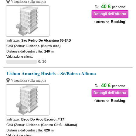
Visualizza sulla mappa
40 €
Da
per notte
Dettagli dell'offerta
Booking
Offerto da
Indirizzo:
Sao Pedro De Alcantara 63-1º.D
Città (Zona):
Lisbona
(Bairro Alto)
Distanza dal centro città:
240 m
Valutazione clienti:
0/ 10
Lisbon Amazing Hostels – Sé/Bairro Alfama
Visualizza sulla mappa
40 €
Da
per notte
Dettagli dell'offerta
Booking
Offerto da
Indirizzo:
Beco Do Arco Escuro, .º 17
Città (Zona):
Lisbona
(Centro Città - Alfama)
Distanza dal centro città:
820 m
Valutazione clienti: