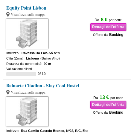
Equity Point Lisbon
Visualizza sulla mappa
8 €
Da
per notte
Dettagli dell'offerta
Booking
Offerto da
Indirizzo:
Travessa Do Fala-Só Nº 9
Città (Zona):
Lisbona
(Bairro Alto)
Distanza dal centro città:
90 m
Valutazione clienti:
0/ 10
Baluarte Citadino - Stay Cool Hostel
Visualizza sulla mappa
13 €
Da
per notte
Dettagli dell'offerta
Booking
Offerto da
Indirizzo:
Rua Camilo Castelo Branco, Nº22, R/C, Esq