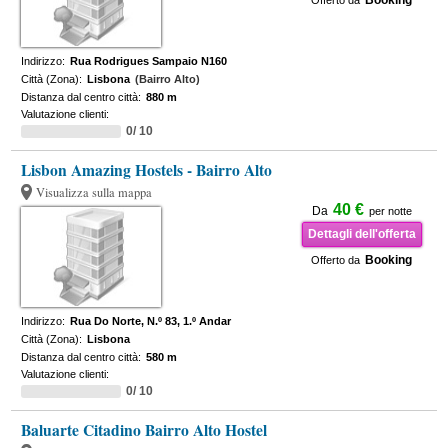
Booking
Offerto da
Indirizzo:
Rua Rodrigues Sampaio N160
Città (Zona):
Lisbona
(Bairro Alto)
Distanza dal centro città:
880 m
Valutazione clienti:
0/ 10
Lisbon Amazing Hostels - Bairro Alto
Visualizza sulla mappa
40 €
Da
per notte
Dettagli dell'offerta
Booking
Offerto da
Indirizzo:
Rua Do Norte, N.º 83, 1.º Andar
Città (Zona):
Lisbona
Distanza dal centro città:
580 m
Valutazione clienti:
0/ 10
Baluarte Citadino Bairro Alto Hostel