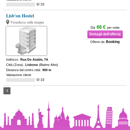
0/ 10
Lisb'on Hostel
Visualizza sulla mappa
66 €
Da
per notte
Dettagli dell'offerta
Booking
Offerto da
Indirizzo:
Rua Do Ataíde, 7A
Città (Zona):
Lisbona
(Bairro Alto)
Distanza dal centro città:
900 m
Valutazione clienti:
0/ 10
1