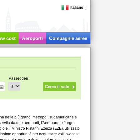
Italiano
|
low cost
Aeroporti
Compagnie aeree
Passeggeri
 una delle più grandi metropoli sudamericane e
 servita da due aeroporti, l'Aeroparque Jorge
o e il Ministro Pistarini Ezeiza (EZE), utilizzato
tissime opportunità per acquistare voli low cost
tinuamente aggiornate dal motore di ricerca.