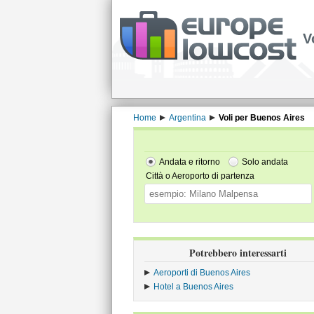
V
Home
Argentina
Voli per Buenos Aires
Andata e ritorno
Solo andata
Città o Aeroporto di partenza
Potrebbero interessarti
Aeroporti di Buenos Aires
Hotel a Buenos Aires