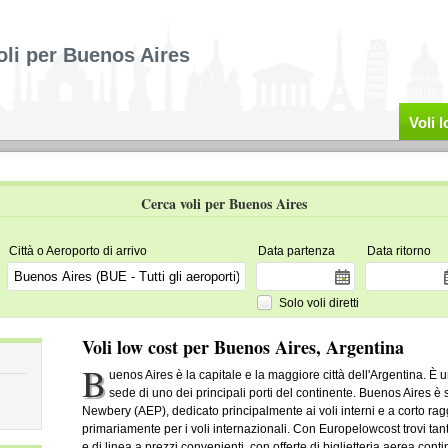
oli per Buenos Aires
Voli 
Cerca voli per Buenos Aires
Città o Aeroporto di arrivo
Data partenza
Data ritorno
Solo voli diretti
Voli low cost per Buenos Aires, Argentina
B
uenos Aires è la capitale e la maggiore città dell'Argentina. È
sede di uno dei principali porti del continente. Buenos Aires è
Newbery (AEP), dedicato principalmente ai voli interni e a corto raggi
primariamente per i voli internazionali. Con Europelowcost trovi tan
e di linea a prezzi convenienti, con offerte di biglietteria aerea con