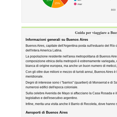
15%
15%
mar
800
Guida per viaggiare a Bue
Informazioni generali su Buenos Aires
Buenos Aires, capitale dell'Argentina posta sull'estuario del Río d
dell'intera America Latina.
La popolazione residente nell'area metropolitana di Buenos Aires s
composizione etnica della metropoli è estremamente variegata,
bianca di origine europea, ma anche un buon numero di meticci, as
Con gli oltre due milioni e mezzo di turisti annui, Buenos Aires è la
meridionale.
Degni di interesse sono i "barrios" (quartieri) di Monserrat e d
numerosi edifici dell'epoca coloniale.
Sulla celebre Avenida de Mayo si affacciano la Casa Rosada e i
legislativo e dell'esecutivo argentino.
Infine, merita una visita anche il Barrio di Recoleta, dove hanno s
Aeroporti di Buenos Aires