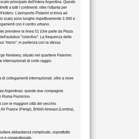
 scalo principale dell'intera Argentina. Questo
ti a tutti i continenti: oltre l'ottanta per
l'estero. L'aeroporto Pistarini si trova ad
llo scalo sono lunghe rispettivamente 3.300 e
llegamenti con il centro urbano.
nte prendere la linea 51 (che parte da Plaza
 dell'autobus "colectivo". La frequenza delle
us "micro", in partenza con la stessa
rge Newbery, situato nel quartiere Palermo.
 internazionali di corto raggio.
a di collegamenti internazionali, oltre a nove
líneas Argentinas: queste due compagnie
di Roma Fiumicino.
con le maggiori città del vecchio
ir France (Parigi), British Airways (Londra),
risultare abbastanza complicato, soprattutto
ico e congestionato.