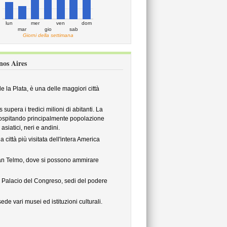
lun
mer
ven
dom
mar
gio
sab
Giorni della settimana
nos Aires
e la Plata, è una delle maggiori città
upera i tredici milioni di abitanti. La
 ospitando principalmente popolazione
iatici, neri e andini.
 città più visitata dell'intera America
i San Telmo, dove si possono ammirare
l Palacio del Congreso, sedi del podere
ede vari musei ed istituzioni culturali.