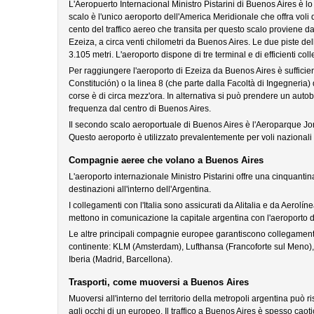
L'Aeropuerto Internacional Ministro Pistarini di Buenos Aires è lo
scalo è l'unico aeroporto dell'America Meridionale che offra voli diret
cento del traffico aereo che transita per questo scalo proviene dal
Ezeiza, a circa venti chilometri da Buenos Aires. Le due piste de
3.105 metri. L'aeroporto dispone di tre terminal e di efficienti co
Per raggiungere l'aeroporto di Ezeiza da Buenos Aires è sufficie
Constitución) o la linea 8 (che parte dalla Facoltà di Ingegneria)
corse è di circa mezz'ora. In alternativa si può prendere un autob
frequenza dal centro di Buenos Aires.
Il secondo scalo aeroportuale di Buenos Aires è l'Aeroparque Jo
Questo aeroporto è utilizzato prevalentemente per voli nazionali e
Compagnie aeree che volano a Buenos Aires
L'aeroporto internazionale Ministro Pistarini offre una cinquantin
destinazioni all'interno dell'Argentina.
I collegamenti con l'Italia sono assicurati da Alitalia e da Aero
mettono in comunicazione la capitale argentina con l'aeroporto 
Le altre principali compagnie europee garantiscono collegamenti 
continente: KLM (Amsterdam), Lufthansa (Francoforte sul Meno), A
Iberia (Madrid, Barcellona).
Trasporti, come muoversi a Buenos Aires
Muoversi all'interno del territorio della metropoli argentina può 
agli occhi di un europeo. Il traffico a Buenos Aires è spesso caot