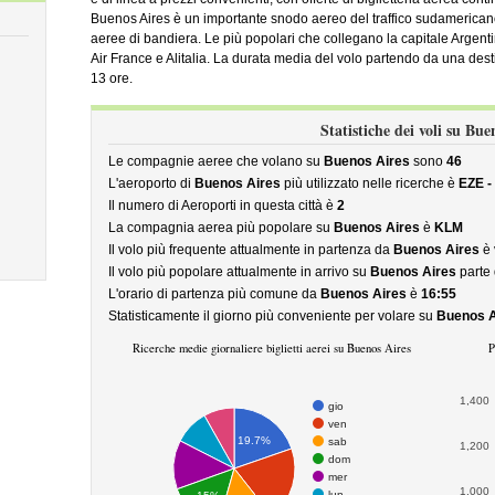
Buenos Aires è un importante snodo aereo del traffico sudamerica
aeree di bandiera. Le più popolari che collegano la capitale Argenti
Air France e Alitalia. La durata media del volo partendo da una dest
13 ore.
Statistiche dei voli su Bue
Le compagnie aeree che volano su
Buenos Aires
sono
46
L'aeroporto di
Buenos Aires
più utilizzato nelle ricerche è
EZE -
Il numero di Aeroporti in questa città è
2
La compagnia aerea più popolare su
Buenos Aires
è
KLM
Il volo più frequente attualmente in partenza da
Buenos Aires
è 
Il volo più popolare attualmente in arrivo su
Buenos Aires
parte
L'orario di partenza più comune da
Buenos Aires
è
16:55
Statisticamente il giorno più conveniente per volare su
Buenos A
Ricerche medie giornaliere biglietti aerei su Buenos Aires
P
1,400
gio
ven
19.7%
sab
1,200
dom
mer
1,000
lun