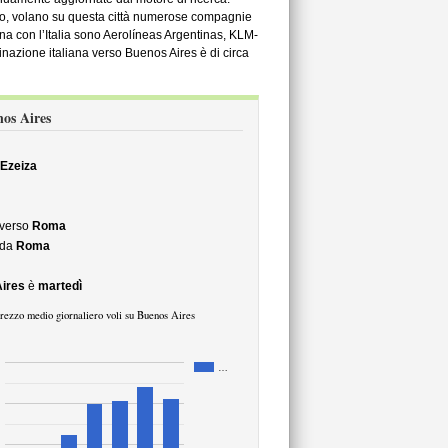
no, volano su questa città numerose compagnie
na con l’Italia sono Aerolíneas Argentinas, KLM-
inazione italiana verso Buenos Aires è di circa
nos Aires
 Ezeiza
verso
Roma
 da
Roma
ires
è
martedì
rezzo medio giornaliero voli su Buenos Aires
…