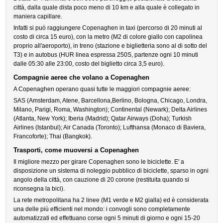
città, dalla quale dista poco meno di 10 km e alla quale è collegato in
maniera capillare.
Infatti si può raggiungere Copenaghen in taxi (percorso di 20 minuti al
costo di circa 15 euro), con la metro (M2 di colore giallo con capolinea
proprio all'aeroporto), in treno (stazione e biglietteria sono al di sotto del
T3) e in autobus (HUR linea espressa 250S, partenze ogni 10 minuti
dalle 05:30 alle 23:00, costo del biglietto circa 3,5 euro).
Compagnie aeree che volano a Copenaghen
A Copenaghen operano quasi tutte le maggiori compagnie aeree:
SAS (Amsterdam, Atene, Barcellona,Berlino, Bologna, Chicago, Londra,
Milano, Parigi, Roma, Washington); Continental (Newark); Delta Airlines
(Atlanta, New York); Iberia (Madrid); Qatar Airways (Doha); Turkish
Airlines (Istanbul); Air Canada (Toronto); Lufthansa (Monaco di Baviera,
Francoforte); Thai (Bangkok).
Trasporti, come muoversi a Copenaghen
Il migliore mezzo per girare Copenaghen sono le biciclette. E' a
disposizione un sistema di noleggio pubblico di biciclette, sparso in ogni
angolo della città, con cauzione di 20 corone (restituita quando si
riconsegna la bici).
La rete metropolitana ha 2 linee (M1 verde e M2 gialla) ed è considerata
una delle più efficienti nel mondo: i convogli sono completamente
automatizzati ed effettuano corse ogni 5 minuti di giorno e ogni 15-20