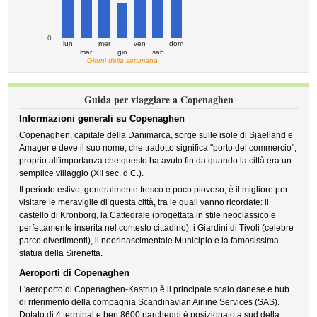
0
lun
mer
ven
dom
mar
gio
sab
Giorni della settimana
Guida per viaggiare a Copenaghen
Informazioni generali su Copenaghen
Copenaghen, capitale della Danimarca, sorge sulle isole di Sjaelland e
Amager e deve il suo nome, che tradotto significa "porto del commercio",
proprio all'importanza che questo ha avuto fin da quando la città era un
semplice villaggio (XII sec. d.C.).
Il periodo estivo, generalmente fresco e poco piovoso, è il migliore per
visitare le meraviglie di questa città, tra le quali vanno ricordate: il
castello di Kronborg, la Cattedrale (progettata in stile neoclassico e
perfettamente inserita nel contesto cittadino), i Giardini di Tivoli (celebre
parco divertimenti), il neorinascimentale Municipio e la famosissima
statua della Sirenetta.
Aeroporti di Copenaghen
L'aeroporto di Copenaghen-Kastrup è il principale scalo danese e hub
di riferimento della compagnia Scandinavian Airline Services (SAS).
Dotato di 4 terminal e ben 8600 parcheggi,è posizionato a sud della