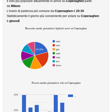
Il volo più popolare attualmente in arrivo su
Copenaghen
parte
da
Milano
L'orario di partenza più comune da
Copenaghen
è
20:30
Statisticamente il giorno più conveniente per volare su
Copenaghen
è
giovedì
Ricerche medie giornaliere biglietti aerei su Copenaghen
mer
ven
gio
20.8%
sab
mar
lun
dom
Prezzo medio giornaliero voli su Copenaghen
400
…
200