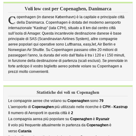
Voli low cost per Copenaghen, Danimarca
C
openhagen (in danese København) è la capitale e principale città
della Danimarca. Copenhagen è dotata del moderno aeroporto
internazionale “Kastrup” (iata CPH), situato a 8 km dal centro città
sull’isola di Amager. Questa incantevole destinazione danese è base
principale di SAS (Scandinavian Airlines System), altre compagnie
aeree popolari qui operative sono Lufthansa, easyJet, Air Berlin e
Norwegian Air Shuttle. Su Copenhagen passano oltre 20 milioni di
passeggeri l'anno, la durata del volo dall’Italia è tra i 120 e i 150 minuti,
in funzione della destinazione di partenza (scali esclusi). Se prenotate in
forte anticipo il vostro biglietto aereo potrete volare su Copenhagen a
prezzi molto convenienti.
Statistiche dei voli su Copenaghen
Le compagnie aeree che volano su
Copenaghen
sono
79
L'aeroporto di
Copenaghen
più utilizzato nelle ricerche è
CPH - Kastrup
Il numero di Aeroporti in questa città è
2
La compagnia aerea più popolare su
Copenaghen
è
Ryanair
Il volo più frequente attualmente in partenza da
Copenaghen
è
verso
Catania