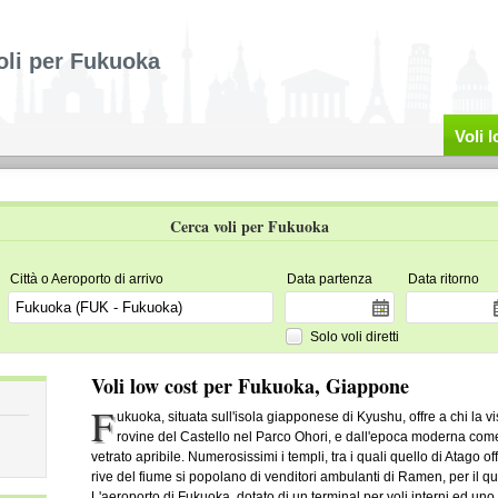
oli per Fukuoka
Voli 
Cerca voli per Fukuoka
Città o Aeroporto di arrivo
Data partenza
Data ritorno
Solo voli diretti
Voli low cost per Fukuoka, Giappone
F
ukuoka, situata sull'isola giapponese di Kyushu, offre a chi la v
rovine del Castello nel Parco Ohori, e dall'epoca moderna come
vetrato apribile. Numerosissimi i templi, tra i quali quello di Atago of
rive del fiume si popolano di venditori ambulanti di Ramen, per il qua
L'aeroporto di Fukuoka, dotato di un terminal per voli interni ed uno 