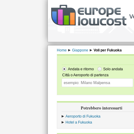
V
Home
Giappone
Voli per Fukuoka
Andata e ritorno
Solo andata
Città o Aeroporto di partenza
Potrebbero interessarti
Aeroporto di Fukuoka
Hotel a Fukuoka