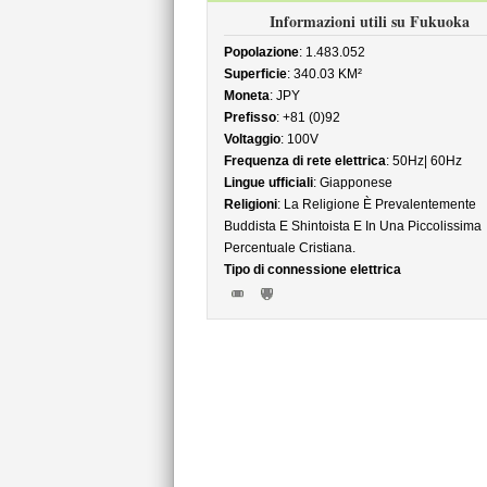
Informazioni utili su Fukuoka
Popolazione
: 1.483.052
Superficie
: 340.03 KM²
Moneta
: JPY
Prefisso
: +81 (0)92
Voltaggio
: 100V
Frequenza di rete elettrica
: 50Hz| 60Hz
Lingue ufficiali
: Giapponese
Religioni
: La Religione È Prevalentemente
Buddista E Shintoista E In Una Piccolissima
Percentuale Cristiana.
Tipo di connessione elettrica