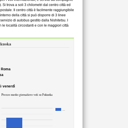
Si trova a soli 3 chilometri dal centro città ed
o postale. Il centro città è facilmente raggiungibile
terno della città si può disporre di 3 linee
rvizio di autobus gestito dalla Nishitetsu. I
le località circostanti e con le maggiori città
Fukuoka
o
Roma
sa
è
venerdì
Prezzo medio giornaliero voli su Fukuoka
…