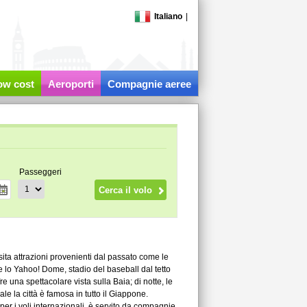
Italiano
|
low cost
Aeroporti
Compagnie aeree
Passeggeri
isita attrazioni provenienti dal passato come le
 lo Yahoo! Dome, stadio del baseball dal tetto
fre una spettacolare vista sulla Baia; di notte, le
le la città è famosa in tutto il Giappone.
per i voli internazionali, è servito da compagnie