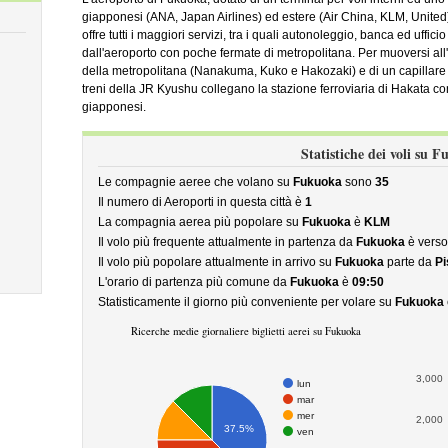
giapponesi (ANA, Japan Airlines) ed estere (Air China, KLM, United). 
offre tutti i maggiori servizi, tra i quali autonoleggio, banca ed uffici
dall'aeroporto con poche fermate di metropolitana. Per muoversi all'in
della metropolitana (Nanakuma, Kuko e Hakozaki) e di un capillare se
treni della JR Kyushu collegano la stazione ferroviaria di Hakata con 
giapponesi.
Statistiche dei voli su 
Le compagnie aeree che volano su
Fukuoka
sono
35
Il numero di Aeroporti in questa città è
1
La compagnia aerea più popolare su
Fukuoka
è
KLM
Il volo più frequente attualmente in partenza da
Fukuoka
è vers
Il volo più popolare attualmente in arrivo su
Fukuoka
parte da
Pi
L'orario di partenza più comune da
Fukuoka
è
09:50
Statisticamente il giorno più conveniente per volare su
Fukuoka
Ricerche medie giornaliere biglietti aerei su Fukuoka
3,000
lun
mar
mer
2,000
37.5%
ven