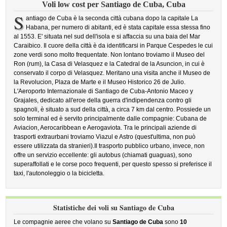
Voli low cost per Santiago de Cuba, Cuba
S
antiago de Cuba è la seconda città cubana dopo la capitale La
Habana, per numero di abitanti, ed è stata capitale essa stessa fino
al 1553. E' situata nel sud dell'isola e si affaccia su una baia del Mar
Caraibico. Il cuore della città è da identificarsi in Parque Cespedes le cui
zone verdi sono molto frequentate. Non lontano troviamo il Museo del
Ron (rum), la Casa di Velasquez e la Catedral de la Asuncion, in cui è
conservato il corpo di Velasquez. Meritano una visita anche il Museo de
la Revolucion, Plaza de Marte e il Museo Historico 26 de Julio.
L'Aeroporto Internazionale di Santiago de Cuba-Antonio Maceo y
Grajales, dedicato all'eroe della guerra d'indipendenza contro gli
spagnoli, è situato a sud della città, a circa 7 km dal centro. Possiede un
solo terminal ed è servito principalmente dalle compagnie: Cubana de
Aviacion, Aerocaribbean e Aerogaviota. Tra le principali aziende di
trasporti extraurbani troviamo Viazul e Astro (quest'ultima, non può
essere utilizzata da stranieri).Il trasporto pubblico urbano, invece, non
offre un servizio eccellente: gli autobus (chiamati guaguas), sono
superaffollati e le corse poco frequenti, per questo spesso si preferisce il
taxi, l'autonoleggio o la bicicletta.
Statistiche dei voli su Santiago de Cuba
Le compagnie aeree che volano su
Santiago de Cuba
sono
10