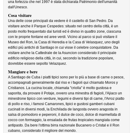
una fortezza che nel 1997 è stata dichiarata Patrimonio dell'umanità
dall'Unesco.
Cosa visitare
Una delle cose principali da vedere è il castello di San Pedro. Da
visitare anche il Parque Cespedes: situato nel centro della città, è un
posto molto frequentato dai turisti ed è diviso in quattro zone, ciascuna
con le proprie fontane ed aree verdi. Vicino al parco si può visitare il
Museo del Ron, la Casa di Heredia e la Casa di Velasquez, uno degli
edifici più antichi di Santiago in cui visse il celebre conquistatore. Da
visitare anche la Cattedrale de la Asuncion considerato il principale
edificio religioso della città, in cui, secondo la tradizione popolare,
dovrebbe essere sepolto Velazquez.
Mangiare e bere
A Santiago de Cuba i piatti tipici sono per lo più a base di carne o pesce,
accompagnati generalmente dal riso e i fagioli qui chiamato Moros y
Cristianos. La cucina locale, chiamata "criolla" è molto gustosa e
saporita, da provare il Potaje, ovvero una minestra di fagioli, l'Ajiaco un
minestrone tipico con verdure, legumi e diversi tipi di carne, l'Arroz piatto
di pollo e riso, i famosi Camarones, tipici e gustosi gamberi cubani
cucinati in diversi modi, la Enchilada de langosta ovvero aragosta in
salsa di pomodoro e peperoni, il dulce de coco, dolce di marmellata di
cocco con formaggio, la ensalada de frutas tropicales mangiata come
antipasto. Da bere l'ottima birra nazionale Bucanero o Cristal e il Ron
cubano, considerato il migliore del mondo.