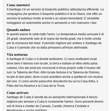
Come muoversi
A Santiago c'è un servizio di trasporto pubblico abbastanza efficiente. La
compagnia che gestisce il trasporto pubblico è la la Víazul, che offre un
servizio di autobus rivolto ai turisti e ai cubani benestanti. E' possibile
noleggiare un automobile anche in aeroporto e non mancano i taxi.
Quando andare
In questo paese fa caldo tutto l'anno. Le temperatura media annuale è di
26 gradi, raramente sale al di sopra dei trenta gradi, ma è molto umida
per la vicinanza del mare. Il periodo migliore per andare a Santiago de
Cuba è il periodo che va dalla primavera all'inizio dell'estate.
Vita notturna
A Santiago di Cuba ci si diverte tantissimo. Ci sono moltissimi locali
dove bere il famoso rum locale, la birra e ballare al ritmo della salsa
cubana. Uno dei posti più conosciuti si trova proprio sotto il museo del
rum: la Taberna del Ron. Altro locale famoso è la Taberna de Dolores,
locale di due piani, dove si può assistere anche a spettacoli con musica
dal vivo. Ci sono anche parecchie discoteche tra cui la Casa Artex, il
Patio del los Abuelos e la Casa de la Trova.
Come arrivare
Santiago de Cuba è servita da un aeroporto internazionale.Il mezzo
migliore per arrivare a Cuba è ovviamente l'aereo. Sono presenti diversi
voli di linea e charter da Canada, Caraibi, America Centrale e
Meridionale e anche dall'Italia.