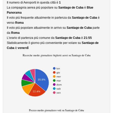
Il numero di Aeroporti in questa città è
1
La compagnia aerea più popolare su
Santiago de Cuba
è
Blue
Panorama
Il volo più frequente attualmente in partenza da
Santiago de Cuba
è
verso
Roma
Il volo più popolare attualmente in arrivo su
Santiago de Cuba
parte
da
Roma
L'orario di partenza più comune da
Santiago de Cuba
è
21:55
Statisticamente il giorno più conveniente per volare su
Santiago de
Cuba
è
venerdì
Ricerche medie giornaliere biglietti aerei su Santiago de Cuba
lun
gio
mer
35.9%
mar
dom
sab
22.4%
ven
Prezzo medio giornaliero voli su Santiago de Cuba