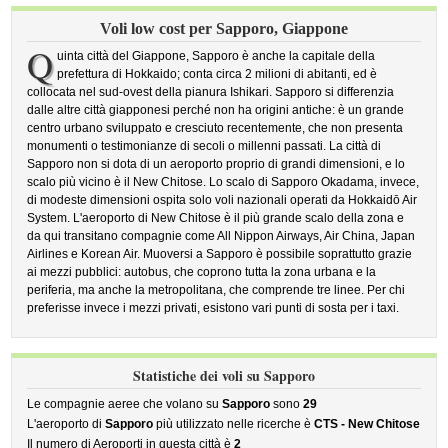
Voli low cost per Sapporo, Giappone
Q
uinta città del Giappone, Sapporo è anche la capitale della
prefettura di Hokkaido; conta circa 2 milioni di abitanti, ed è
collocata nel sud-ovest della pianura Ishikari. Sapporo si differenzia
dalle altre città giapponesi perché non ha origini antiche: è un grande
centro urbano sviluppato e cresciuto recentemente, che non presenta
monumenti o testimonianze di secoli o millenni passati. La città di
Sapporo non si dota di un aeroporto proprio di grandi dimensioni, e lo
scalo più vicino è il New Chitose. Lo scalo di Sapporo Okadama, invece,
di modeste dimensioni ospita solo voli nazionali operati da Hokkaidō Air
System. L'aeroporto di New Chitose è il più grande scalo della zona e
da qui transitano compagnie come All Nippon Airways, Air China, Japan
Airlines e Korean Air. Muoversi a Sapporo è possibile soprattutto grazie
ai mezzi pubblici: autobus, che coprono tutta la zona urbana e la
periferia, ma anche la metropolitana, che comprende tre linee. Per chi
preferisse invece i mezzi privati, esistono vari punti di sosta per i taxi.
Statistiche dei voli su Sapporo
Le compagnie aeree che volano su
Sapporo
sono
29
L'aeroporto di
Sapporo
più utilizzato nelle ricerche è
CTS - New Chitose
Il numero di Aeroporti in questa città è
2