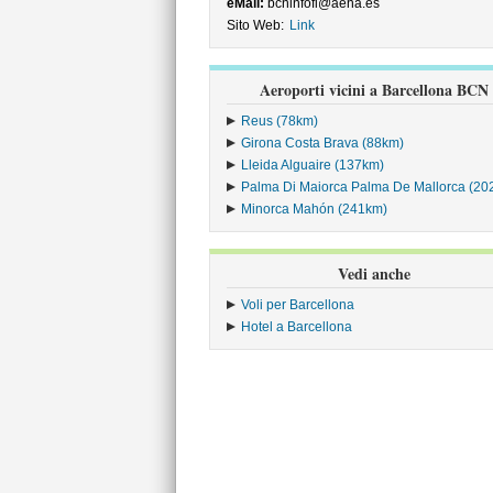
eMail:
bcninfofi@aena.es
Sito Web:
Link
Aeroporti vicini a Barcellona BCN
Reus (78km)
Girona Costa Brava (88km)
Lleida Alguaire (137km)
Palma Di Maiorca Palma De Mallorca (20
Minorca Mahón (241km)
Vedi anche
Voli per Barcellona
Hotel a Barcellona