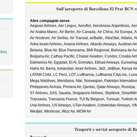
Sull'aeroporto di Barcellona El Prat BCN vo
Altre compagnie aeree
Aegean Airlines,
Aer Lingus,
Aeroflot,
Aerolineas Argentinas,
Aer
Air Arabia Maroc,
Air Berlin,
Air Canada,
Air China,
Air Europa,
A
Air Nostrum,
Air Serbia,
Air Transat,
airBaltic,
AlbaStar,
Alitalia,
Al
Arkia Israel Airlines,
Asiana Airlines,
Atlantic Airways,
Austrian Ai
Belavia,
Blue Air,
Blue Panorama,
BMI Regional,
Boliviana de Av
2km)
Bulgaria Air,
Cathay Pacific,
Chalair Aviation,
Condor,
Croatia Air
Edelweiss Air,
Egyptair,
El Al,
Emirates,
Etihad Airways,
Eurowing
Hahn Air,
Iberia,
Icelandair,
Israir Airlines,
Jet2,
JetBlue,
Kenya Ai
LATAM Chile,
LC Perú,
LOT,
Lufthansa,
Lufthansa CityLine,
Luxa
Mega Maldives,
Meridiana,
Niki,
Norwegian,
Pakistan Internation
Philippines AirAsia,
Primera Air,
Qantas,
Qatar Airways,
Rossiya,
S7 Airlines,
SAS,
Saudia,
Singapore Airlines,
SkyWork,
SmartWi
Transavia,
Transavia France,
TUI fly Belgium,
Tunisair,
Turkish Ai
Ural Airlines,
US Airways,
UTair Aviation,
Uzbekistan Airways,
VIM
Westjet,
Windrose,
Wizz Air,
WOW Air
Trasporti e servizi aeroporto di B