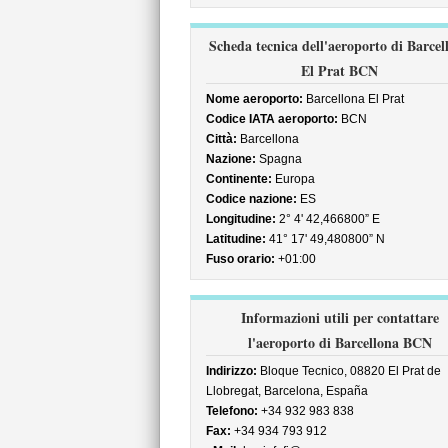
Scheda tecnica dell'aeroporto di Barcel
El Prat BCN
Nome aeroporto:
Barcellona El Prat
Codice IATA aeroporto:
BCN
Città:
Barcellona
Nazione:
Spagna
Continente:
Europa
Codice nazione:
ES
Longitudine:
2° 4' 42,466800” E
Latitudine:
41° 17' 49,480800” N
Fuso orario:
+01:00
Informazioni utili per contattare
l'aeroporto di Barcellona BCN
Indirizzo:
Bloque Tecnico, 08820 El Prat de
Llobregat, Barcelona, España
Telefono:
+34 932 983 838
Fax:
+34 934 793 912