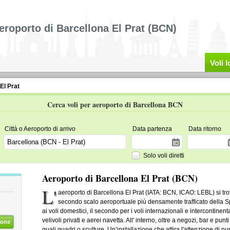
eroporto di Barcellona El Prat (BCN)
Voli 
El Prat
Cerca voli per aeroporto di Barcellona BCN
Città o Aeroporto di arrivo
Data partenza
Data ritorno
Solo voli diretti
Aeroporto di Barcellona El Prat (BCN)
L'
aeroporto di Barcellona El Prat (IATA: BCN, ICAO: LEBL) si tro
secondo scalo aeroportuale più densamente trafficato della Sp
ai voli domestici, il secondo per i voli internazionali e intercontinent
velivoli privati e aerei navetta. All' interno, oltre a negozi, bar e punt
ione
quali quadri o sculture. Un’installazione che attira l'attenzione di n