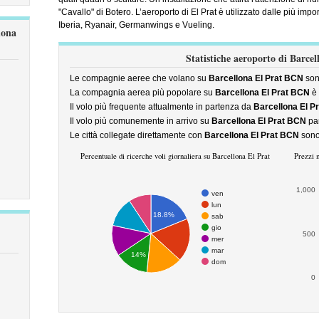
"Cavallo" di Botero. L’aeroporto di El Prat è utilizzato dalle più imp
Iberia, Ryanair, Germanwings e Vueling.
lona
Statistiche aeroporto di Barcel
Le compagnie aeree che volano su
Barcellona El Prat BCN
so
La compagnia aerea più popolare su
Barcellona El Prat BCN
è
Il volo più frequente attualmente in partenza da
Barcellona El P
Il volo più comunemente in arrivo su
Barcellona El Prat BCN
pa
Le città collegate direttamente con
Barcellona El Prat BCN
son
Percentuale di ricerche voli giornaliera su Barcellona El Prat
Prezzi m
1,000
ven
lun
18.8%
sab
gio
500
mer
mar
14%
dom
0