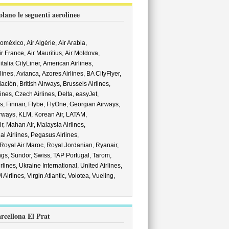
lano le seguenti aerolinee
oméxico,
Air Algérie,
Air Arabia,
ir France,
Air Mauritius,
Air Moldova,
italia CityLiner,
American Airlines,
rlines,
Avianca,
Azores Airlines,
BA CityFlyer,
iación,
British Airways,
Brussels Airlines,
lines,
Czech Airlines,
Delta,
easyJet,
s,
Finnair,
Flybe,
FlyOne,
Georgian Airways,
rways,
KLM,
Korean Air,
LATAM,
ir,
Mahan Air,
Malaysia Airlines,
al Airlines,
Pegasus Airlines,
Royal Air Maroc,
Royal Jordanian,
Ryanair,
ngs,
Sundor,
Swiss,
TAP Portugal,
Tarom,
rlines,
Ukraine International,
United Airlines,
 Airlines,
Virgin Atlantic,
Volotea,
Vueling,
arcellona El Prat