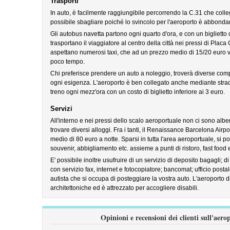
Trasporti
In auto, è facilmente raggiungibile percorrendo la C.31 che colle
possibile sbagliare poiché lo svincolo per l'aeroporto è abbond
Gli autobus navetta partono ogni quarto d'ora, e con un biglietto 
trasportano il viaggiatore al centro della città nei pressi di Placa 
aspettano numerosi taxi, che ad un prezzo medio di 15/20 euro 
poco tempo.
Chi preferisce prendere un auto a noleggio, troverà diverse compa
ogni esigenza. L'aeroporto è ben collegato anche mediante stra
treno ogni mezz'ora con un costo di biglietto inferiore ai 3 euro.
Servizi
All'interno e nei pressi dello scalo aeroportuale non ci sono alb
trovare diversi alloggi. Fra i tanti, il Renaissance Barcelona Airpo
medio di 80 euro a notte. Sparsi in tutta l'area aeroportuale, si p
souvenir, abbigliamento etc. assieme a punti di ristoro, fast food 
E' possibile inoltre usufruire di un servizio di deposito bagagli; di 
con servizio fax, internet e fotocopiatore; bancomat; ufficio posta
autista che si occupa di posteggiare la vostra auto. L'aeroporto di
architettoniche ed è attrezzato per accogliere disabili.
Opinioni e recensioni dei clienti sull'aer