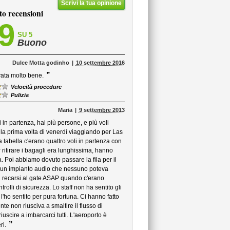
Scrivi la tua opinione
to recensioni
,9
SU 5
Buono
Dulce Motta godinho
10 settembre 2016
”
vata molto bene.
Velocità procedure
Pulizia
Maria
9 settembre 2013
 in partenza, hai più persone, e più voli
 la prima volta di venerdì viaggiando per Las
 tabella c'erano quattro voli in partenza con
er ritirare i bagagli era lunghissima, hanno
a. Poi abbiamo dovuto passare la fila per il
a un impianto audio che nessuno poteva
i recarsi al gate ASAP quando c'erano
rolli di sicurezza. Lo staff non ha sentito gli
'ho sentito per pura fortuna. Ci hanno fatto
e non riusciva a smaltire il flusso di
uscire a imbarcarci tutti. L'aeroporto è
”
ri.