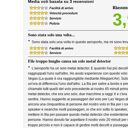
Media voti basata su 3 recensioni
Riassun
Facilità di arrivo
3
Velocità procedure
Servizio
Pulizia
Sono stata solo una volta...
“
Sono stata solo una volta in questo aeroporto, ma mi sono tro
Facilità di arrivo
Servizio
File troppo lunghe causa un solo metal detector
“
L'aeroporto ha un solo metal detector. E quando hai più decolli
raggruppati l'uno sull'altro. Ho avuto esperienze con questo volo
Vegas (La quale è ora raggiungibile mediante Allegiant Air). Sulla
un'ora di differenza l'uno dall'altro. La fila per salire a bordo e p
chiamato tutti quelli del volo precedente al nostro 45 minuti prim
metal detector, che era uno solo, due macchine a raggi X e c'er
sentire. Hanno suggerito ai passeggeri del volo per Las Vegas d
ancora una cinquantina di persone del nostro volo in fila per i cont
speaker e neanche molti passeggeri, io che ero sotto lo speaker, l
mettere in fila per passare questo metal detector che evidentement
persone. Hanno dovuto far aspettare il nostro volo 20 minuti per ri
troppo piccolo e non è capace di gestire molti decolli e passegge