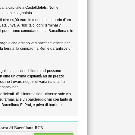
ga la capitale a Castelldefels. Non è
antemente segnalato.
di circa 4,00 euro in meno di un quarto d'ora
Catalunya. All'uscita di ogni terminal vi
vi porteranno comodamente a Barcellona e in
gnie che offrono vari pacchetti offerta per
da ferrata: la compagnia Renfe garantisce un
erghi, ma a pochi chilometri si possono
rt offre un ottima ospitalità ad un prezzo
ossono trovare negozi di varia natura, fra
e snack bar.
efficienti uffici informazioni; diverse sale vip
le; farmacia; e un parcheggio vip con tanto di
 Barcellona El Prat, è privo di barriere
oporto di Barcellona BCN