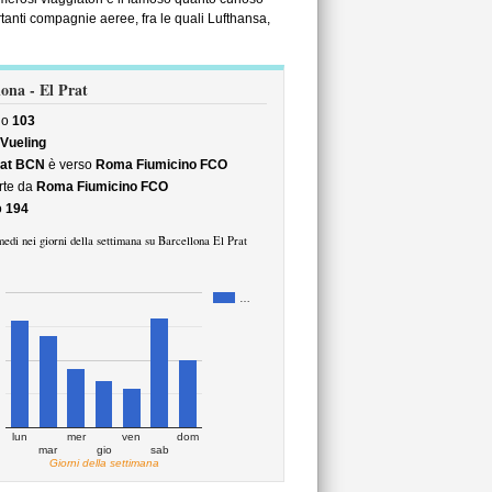
ortanti compagnie aeree, fra le quali Lufthansa,
lona - El Prat
no
103
Vueling
rat BCN
è verso
Roma Fiumicino FCO
rte da
Roma Fiumicino FCO
o
194
edi nei giorni della settimana su Barcellona El Prat
…
lun
mer
ven
dom
mar
gio
sab
Giorni della settimana