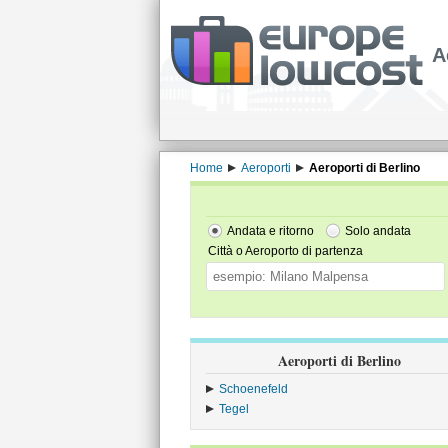
A
Home
Aeroporti
Aeroporti di Berlino
Andata e ritorno
Solo andata
Città o Aeroporto di partenza
Aeroporti di Berlino
Schoenefeld
Tegel