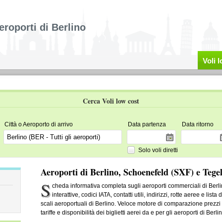
eroporti di Berlino
Voli 
Cerca Voli low cost
Città o Aeroporto di arrivo
Data partenza
Data ritorno
Solo voli diretti
Aeroporti di Berlino, Schoenefeld (SXF) e Tege
S
cheda informativa completa sugli aeroporti commerciali di Berl
interattive, codici IATA, contatti utili, indirizzi, rotte aeree e li
scali aeroportuali di Berlino. Veloce motore di comparazione prezzi 
tariffe e disponibilità dei biglietti aerei da e per gli aeroporti di Berlin