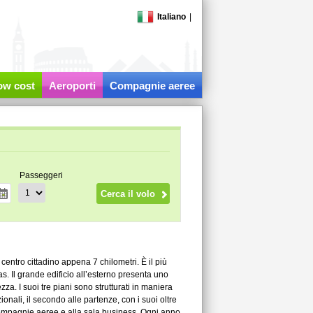
Italiano
|
low cost
Aeroporti
Compagnie aeree
Passeggeri
centro cittadino appena 7 chilometri. È il più
 Il grande edificio all’esterno presenta uno
za. I suoi tre piani sono strutturati in maniera
zionali, il secondo alle partenze, con i suoi oltre
lle compagnie aeree e alla sala business. Ogni anno