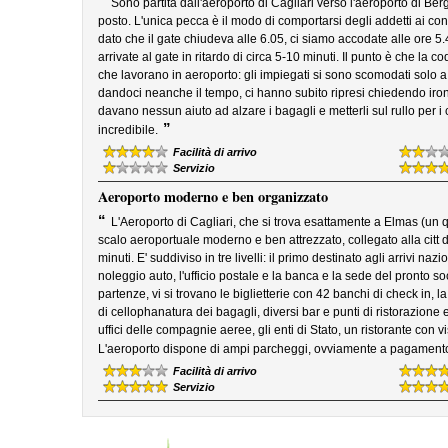
“
Sono partita dall'aeroporto di Cagliari verso l'aeroporto di Berg
posto. L'unica pecca è il modo di comportarsi degli addetti ai contr
dato che il gate chiudeva alle 6.05, ci siamo accodate alle ore 5
arrivate al gate in ritardo di circa 5-10 minuti. Il punto è che l
che lavorano in aeroporto: gli impiegati si sono scomodati solo a d
dandoci neanche il tempo, ci hanno subito ripresi chiedendo iron
davano nessun aiuto ad alzare i bagagli e metterli sul rullo per i 
”
incredibile.
Facilità di arrivo
Servizio
Aeroporto moderno e ben organizzato
“
L'Aeroporto di Cagliari, che si trova esattamente a Elmas (un q
scalo aeroportuale moderno e ben attrezzato, collegato alla citt 
minuti. E' suddiviso in tre livelli: il primo destinato agli arrivi nazi
noleggio auto, l'ufficio postale e la banca e la sede del pronto soc
partenze, vi si trovano le biglietterie con 42 banchi di check in, 
di cellophanatura dei bagagli, diversi bar e punti di ristorazione e l
uffici delle compagnie aeree, gli enti di Stato, un ristorante con 
L'aeroporto dispone di ampi parcheggi, ovviamente a pagament
Facilità di arrivo
Servizio