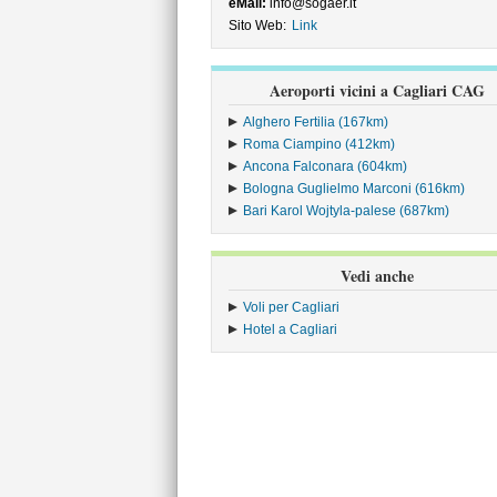
eMail:
info@sogaer.it
Sito Web:
Link
Aeroporti vicini a Cagliari CAG
Alghero Fertilia (167km)
Roma Ciampino (412km)
Ancona Falconara (604km)
Bologna Guglielmo Marconi (616km)
Bari Karol Wojtyla-palese (687km)
Vedi anche
Voli per Cagliari
Hotel a Cagliari