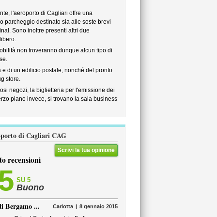
ente, l'aeroporto di Cagliari offre una
 parcheggio destinato sia alle soste brevi
nal. Sono inoltre presenti altri due
libero.
mobilità non troveranno dunque alcun tipo di
se.
a e di un edificio postale, nonché del pronto
g store.
si negozi, la biglietteria per l'emissione dei
erzo piano invece, si trovano la sala business
roporto di Cagliari CAG
Scrivi la tua opinione
to recensioni
,5
SU 5
Buono
di Bergamo ...
Carlotta
8 gennaio 2015