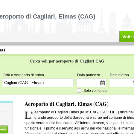
eroporto di Cagliari, Elmas (CAG)
Voli 
lmas
Cerca voli per aeroporto di Cagliari CAG
Città o Aeroporto di arrivo
Data partenza
Data ritorno
Solo voli diretti
Aeroporto di Cagliari, Elmas (CAG)
L’
aeroporto di Cagliari Elmas (IATA: CAG, ICAO: LIEE) dista dal 
grande aeroporto della Sardegna e sorge nel comune di Elmas.
spazio verde molto ben curato. All’interno, invece, si espande in altez
funzionale. Il primo è riservato agli arrivi dei voli nazionali e interna
ione
40 sportelli adibiti al check-in, ed il terzo, riservato agli uffici de