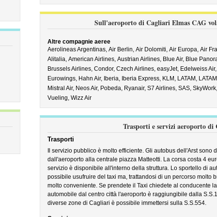
Sull'aeroporto di Cagliari Elmas CAG vola
Altre compagnie aeree
Aerolineas Argentinas,
Air Berlin,
Air Dolomiti,
Air Europa,
Air Fr
Alitalia,
American Airlines,
Austrian Airlines,
Blue Air,
Blue Panor
Brussels Airlines,
Condor,
Czech Airlines,
easyJet,
Edelweiss Air
Eurowings,
Hahn Air,
Iberia,
Iberia Express,
KLM,
LATAM,
LATAM 
Mistral Air,
Neos Air,
Pobeda,
Ryanair,
S7 Airlines,
SAS,
SkyWork
Vueling,
Wizz Air
Trasporti e servizi aeroporto di
Trasporti
Il servizio pubblico è molto efficiente. Gli autobus dell'Arst sono
dall'aeroporto alla centrale piazza Matteotti. La corsa costa 4 eu
servizio è disponibile all'interno della struttura. Lo sportello di 
possibile usufruire del taxi ma, trattandosi di un percorso molt
molto conveniente. Se prendete il Taxi chiedete al conducente la t
automobile dal centro città l'aeroporto è raggiungibile dalla S.S.1
diverse zone di Cagliari è possibile immettersi sulla S.S.554.