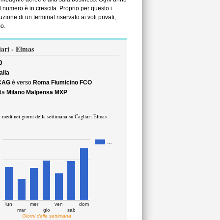
il numero è in crescita. Proprio per questo i
one di un terminal riservato ai voli privati,
o.
iari - Elmas
0
alia
 CAG
è verso
Roma Fiumicino FCO
da
Milano Malpensa MXP
 medi nei giorni della settimana su Cagliari Elmas
…
lun
mer
ven
dom
mar
gio
sab
Giorni della settimana