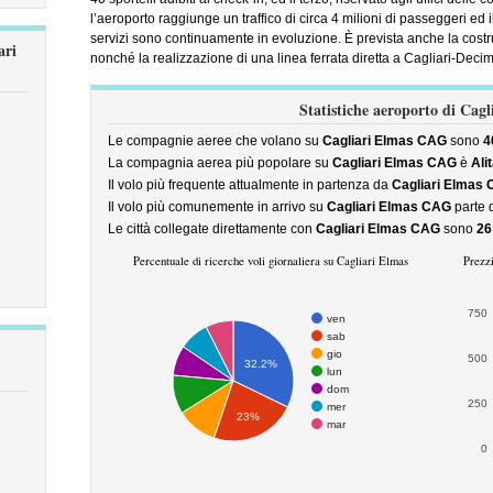
l’aeroporto raggiunge un traffico di circa 4 milioni di passeggeri ed 
servizi sono continuamente in evoluzione. È prevista anche la costruzi
ari
nonché la realizzazione di una linea ferrata diretta a Cagliari-Decim
Statistiche aeroporto di Cagl
Le compagnie aeree che volano su
Cagliari Elmas CAG
sono
4
La compagnia aerea più popolare su
Cagliari Elmas CAG
è
Alit
Il volo più frequente attualmente in partenza da
Cagliari Elmas
Il volo più comunemente in arrivo su
Cagliari Elmas CAG
parte 
Le città collegate direttamente con
Cagliari Elmas CAG
sono
26
Percentuale di ricerche voli giornaliera su Cagliari Elmas
Prezzi
750
ven
sab
gio
500
32.2%
lun
dom
250
mer
23%
mar
0