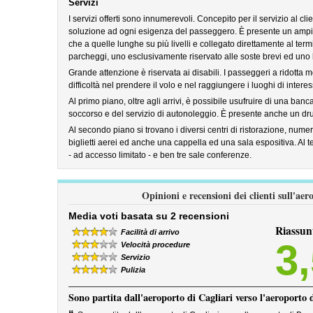
Servizi
I servizi offerti sono innumerevoli. Concepito per il servizio al cli
soluzione ad ogni esigenza del passeggero. È presente un ampio
che a quelle lunghe su più livelli e collegato direttamente al termi
parcheggi, uno esclusivamente riservato alle soste brevi ed uno 
Grande attenzione è riservata ai disabili. I passeggeri a ridotta 
difficoltà nel prendere il volo e nel raggiungere i luoghi di interes
Al primo piano, oltre agli arrivi, è possibile usufruire di una banc
soccorso e del servizio di autonoleggio. È presente anche un dru
Al secondo piano si trovano i diversi centri di ristorazione, numero
biglietti aerei ed anche una cappella ed una sala espositiva. Al t
- ad accesso limitato - e ben tre sale conferenze.
Opinioni e recensioni dei clienti sull'ae
Media voti basata su 2 recensioni
Riassun
Facilità di arrivo
3
Velocità procedure
Servizio
Pulizia
Sono partita dall'aeroporto di Cagliari verso l'aeroporto 