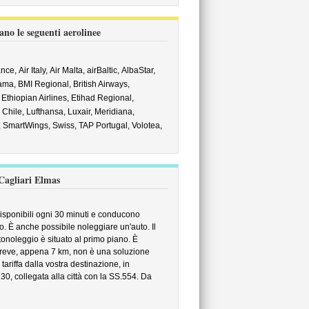
no le seguenti aerolinee
ance,
Air Italy,
Air Malta,
airBaltic,
AlbaStar,
ama,
BMI Regional,
British Airways,
,
Ethiopian Airlines,
Etihad Regional,
Chile,
Lufthansa,
Luxair,
Meridiana,
,
SmartWings,
Swiss,
TAP Portugal,
Volotea,
 Cagliari Elmas
 disponibili ogni 30 minuti e conducono
ro. È anche possibile noleggiare un'auto. Il
autonoleggio è situato al primo piano. È
o breve, appena 7 km, non è una soluzione
ariffa dalla vostra destinazione, in
30, collegata alla città con la SS.554. Da