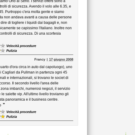
amo Orio al Serio. I servizi offerti sono a
olli di sicurezza. Avendo il volo alle 6.35, e
.45. Purtroppo c'era molta gente e siamo
a coda non andava avanti a causa delle persone
ire di togliere i liquidi dai bagagli e, non
icamente se capissimo l'italiano. Inoltre non
controlli di sicurezza. Di una scortesia
Velocità procedure
Pulizia
Francy
17 giugno 2008
uarto d'ora circa in auto dal capoluogo), uno
di Cagliari da Pullman in partenza ogni 45
onali e internazionali, si trovano le societ di
corso. Il secondo livello l'area delle
la zona imbarchi, numerosi negozi, il servizio
e salette vip. All'ultimo livello troviamo gli
vista panoramica e il business centre.
”
o
Velocità procedure
Pulizia