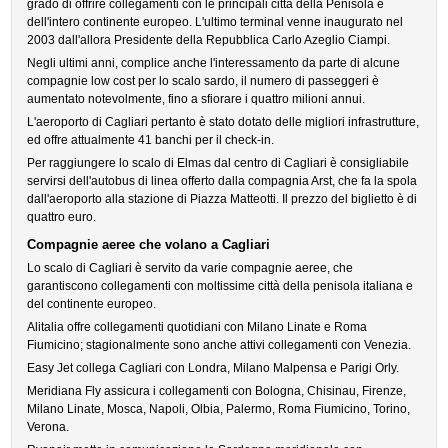
grado di offrire collegamenti con le principali città della Penisola e
dell'intero continente europeo. L'ultimo terminal venne inaugurato nel
2003 dall'allora Presidente della Repubblica Carlo Azeglio Ciampi.
Negli ultimi anni, complice anche l'interessamento da parte di alcune
compagnie low cost per lo scalo sardo, il numero di passeggeri è
aumentato notevolmente, fino a sfiorare i quattro milioni annui.
L'aeroporto di Cagliari pertanto è stato dotato delle migliori infrastrutture,
ed offre attualmente 41 banchi per il check-in.
Per raggiungere lo scalo di Elmas dal centro di Cagliari è consigliabile
servirsi dell'autobus di linea offerto dalla compagnia Arst, che fa la spola
dall'aeroporto alla stazione di Piazza Matteotti. Il prezzo del biglietto è di
quattro euro.
Compagnie aeree che volano a Cagliari
Lo scalo di Cagliari è servito da varie compagnie aeree, che
garantiscono collegamenti con moltissime città della penisola italiana e
del continente europeo.
Alitalia offre collegamenti quotidiani con Milano Linate e Roma
Fiumicino; stagionalmente sono anche attivi collegamenti con Venezia.
Easy Jet collega Cagliari con Londra, Milano Malpensa e Parigi Orly.
Meridiana Fly assicura i collegamenti con Bologna, Chisinau, Firenze,
Milano Linate, Mosca, Napoli, Olbia, Palermo, Roma Fiumicino, Torino,
Verona.