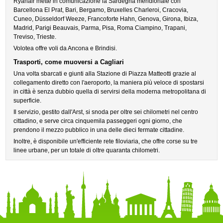
Ryanair mette in comunicazione la Sardegna meridionale con
Barcellona El Prat, Bari, Bergamo, Bruxelles Charleroi, Cracovia,
Cuneo, Düsseldorf Weeze, Francoforte Hahn, Genova, Girona, Ibiza,
Madrid, Parigi Beauvais, Parma, Pisa, Roma Ciampino, Trapani,
Treviso, Trieste.
Volotea offre voli da Ancona e Brindisi.
Trasporti, come muoversi a Cagliari
Una volta sbarcati e giunti alla Stazione di Piazza Matteotti grazie al
collegamento diretto con l'aeroporto, la maniera più veloce di spostarsi
in città è senza dubbio quella di servirsi della moderna metropolitana di
superficie.
Il servizio, gestito dall'Arst, si snoda per oltre sei chilometri nel centro
cittadino, e serve circa cinquemila passeggeri ogni giorno, che
prendono il mezzo pubblico in una delle dieci fermate cittadine.
Inoltre, è disponibile un'efficiente rete filoviaria, che offre corse su tre
linee urbane, per un totale di oltre quaranta chilometri.