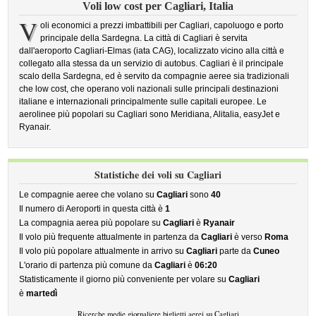
Voli low cost per Cagliari, Italia
V
oli economici a prezzi imbattibili per Cagliari, capoluogo e porto
principale della Sardegna. La città di Cagliari è servita
dall'aeroporto Cagliari-Elmas (iata CAG), localizzato vicino alla città e
collegato alla stessa da un servizio di autobus. Cagliari è il principale
scalo della Sardegna, ed è servito da compagnie aeree sia tradizionali
che low cost, che operano voli nazionali sulle principali destinazioni
italiane e internazionali principalmente sulle capitali europee. Le
aerolinee più popolari su Cagliari sono Meridiana, Alitalia, easyJet e
Ryanair.
Statistiche dei voli su Cagliari
Le compagnie aeree che volano su
Cagliari
sono
40
Il numero di Aeroporti in questa città è
1
La compagnia aerea più popolare su
Cagliari
è
Ryanair
Il volo più frequente attualmente in partenza da
Cagliari
è verso
Roma
Il volo più popolare attualmente in arrivo su
Cagliari
parte da
Cuneo
L'orario di partenza più comune da
Cagliari
è
06:20
Statisticamente il giorno più conveniente per volare su
Cagliari
è
martedì
Ricerche medie giornaliere biglietti aerei su Cagliari