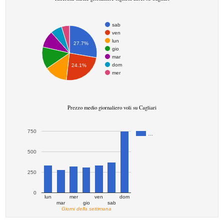
sab
ven
lun
27.7%
gio
mar
dom
24.1%
mer
Prezzo medio giornaliero voli su Cagliari
750
…
500
250
0
lun
mer
ven
dom
mar
gio
sab
Giorni della settimana