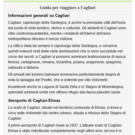
Guida per viaggiare a Cagliari
Informazioni generali su Cagliari
Cagliari, capoluogo della Sardegna, è anche la principale città dell'isola
dal punto di vista turistico, storico e culturale. Gli abitanti di Cagliari sono
oltre centocinquantamila, mentre i residenti all'interno dell'area
metropolitana sfiorano il mezzo milione.
La città è stata da sempre il capoluogo della Sardegna, e conserva
quindi notevoli resti delle varie dominazioni che si sono succedute nel
corso dei secoli: a Cagliari si possono ammirare testimonianze di epoca
fenicia, cartaginese, romana, bizantina, pisana, aragonese, spagnola,
sabauda e italiana.
Gli amanti del turismo balneare troveranno particolarmente degna di
nota la spiaggia del Poetto, che si estende per otto chilometri.
Incantevoli anche la Laguna di Santa Gilla e lo Stagno di Molentargius,
splendidi ambienti umidi che offrono rifugio alla fauna palustre sarda.
Aeroporto di Cagliari-Elmas
Lo scalo di Cagliari, situato nel territorio comunale di Elmas, si trova a
circa sette chilometri dal centro urbano, situato a ridosso dello Stagno di
Cagliari.
Il primo aeroporto di Cagliari risale al 1937. L'attuale scalo di Cagliari-
Elmas è stato ristrutturato completamente negli ultimi anni, ed ora è in