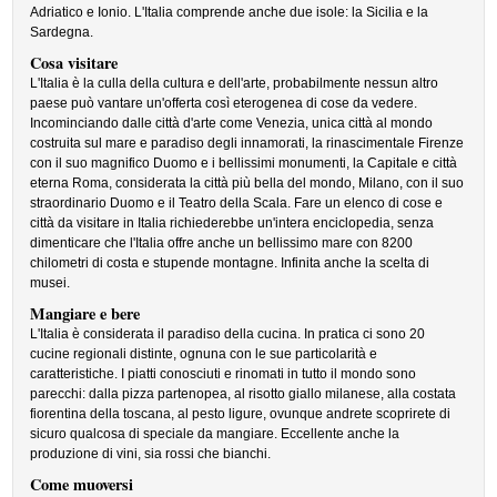
Adriatico e Ionio. L'Italia comprende anche due isole: la Sicilia e la
Sardegna.
Cosa visitare
L'Italia è la culla della cultura e dell'arte, probabilmente nessun altro
paese può vantare un'offerta così eterogenea di cose da vedere.
Incominciando dalle città d'arte come Venezia, unica città al mondo
costruita sul mare e paradiso degli innamorati, la rinascimentale Firenze
con il suo magnifico Duomo e i bellissimi monumenti, la Capitale e città
eterna Roma, considerata la città più bella del mondo, Milano, con il suo
straordinario Duomo e il Teatro della Scala. Fare un elenco di cose e
città da visitare in Italia richiederebbe un'intera enciclopedia, senza
dimenticare che l'Italia offre anche un bellissimo mare con 8200
chilometri di costa e stupende montagne. Infinita anche la scelta di
musei.
Mangiare e bere
L'Italia è considerata il paradiso della cucina. In pratica ci sono 20
cucine regionali distinte, ognuna con le sue particolarità e
caratteristiche. I piatti conosciuti e rinomati in tutto il mondo sono
parecchi: dalla pizza partenopea, al risotto giallo milanese, alla costata
fiorentina della toscana, al pesto ligure, ovunque andrete scoprirete di
sicuro qualcosa di speciale da mangiare. Eccellente anche la
produzione di vini, sia rossi che bianchi.
Come muoversi