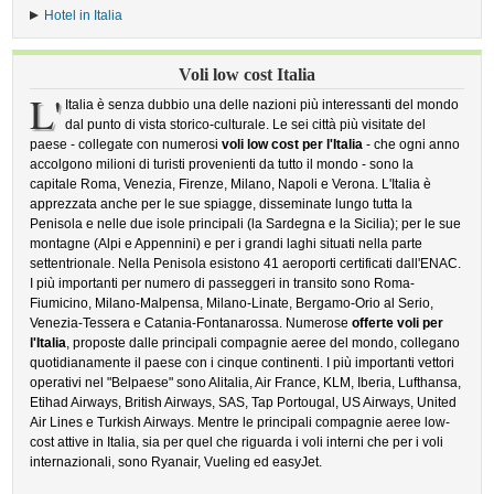
Hotel in Italia
Voli low cost Italia
L'
Italia è senza dubbio una delle nazioni più interessanti del mondo
dal punto di vista storico-culturale. Le sei città più visitate del
paese - collegate con numerosi
voli low cost per l'Italia
- che ogni anno
accolgono milioni di turisti provenienti da tutto il mondo - sono la
capitale Roma, Venezia, Firenze, Milano, Napoli e Verona. L'Italia è
apprezzata anche per le sue spiagge, disseminate lungo tutta la
Penisola e nelle due isole principali (la Sardegna e la Sicilia); per le sue
montagne (Alpi e Appennini) e per i grandi laghi situati nella parte
settentrionale. Nella Penisola esistono 41 aeroporti certificati dall'ENAC.
I più importanti per numero di passeggeri in transito sono Roma-
Fiumicino, Milano-Malpensa, Milano-Linate, Bergamo-Orio al Serio,
Venezia-Tessera e Catania-Fontanarossa. Numerose
offerte voli per
l'Italia
, proposte dalle principali compagnie aeree del mondo, collegano
quotidianamente il paese con i cinque continenti. I più importanti vettori
operativi nel "Belpaese" sono Alitalia, Air France, KLM, Iberia, Lufthansa,
Etihad Airways, British Airways, SAS, Tap Portougal, US Airways, United
Air Lines e Turkish Airways. Mentre le principali compagnie aeree low-
cost attive in Italia, sia per quel che riguarda i voli interni che per i voli
internazionali, sono Ryanair, Vueling ed easyJet.