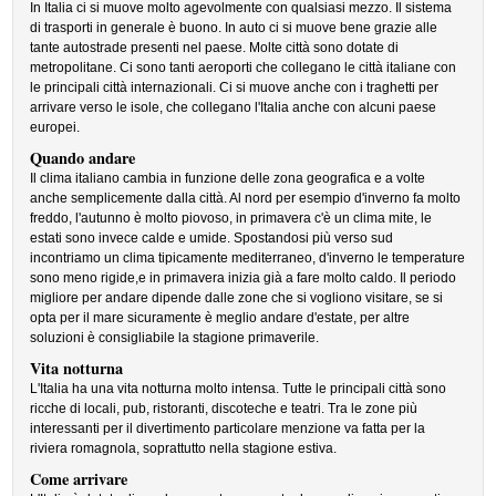
In Italia ci si muove molto agevolmente con qualsiasi mezzo. Il sistema
di trasporti in generale è buono. In auto ci si muove bene grazie alle
tante autostrade presenti nel paese. Molte città sono dotate di
metropolitane. Ci sono tanti aeroporti che collegano le città italiane con
le principali città internazionali. Ci si muove anche con i traghetti per
arrivare verso le isole, che collegano l'Italia anche con alcuni paese
europei.
Quando andare
Il clima italiano cambia in funzione delle zona geografica e a volte
anche semplicemente dalla città. Al nord per esempio d'inverno fa molto
freddo, l'autunno è molto piovoso, in primavera c'è un clima mite, le
estati sono invece calde e umide. Spostandosi più verso sud
incontriamo un clima tipicamente mediterraneo, d'inverno le temperature
sono meno rigide,e in primavera inizia già a fare molto caldo. Il periodo
migliore per andare dipende dalle zone che si vogliono visitare, se si
opta per il mare sicuramente è meglio andare d'estate, per altre
soluzioni è consigliabile la stagione primaverile.
Vita notturna
L'Italia ha una vita notturna molto intensa. Tutte le principali città sono
ricche di locali, pub, ristoranti, discoteche e teatri. Tra le zone più
interessanti per il divertimento particolare menzione va fatta per la
riviera romagnola, soprattutto nella stagione estiva.
Come arrivare