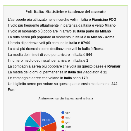
Voli Italia: Statistiche e tendenze del mercato
L'aeroporto più utilizzato nelle ricerche voli in Italia è
Fiumicino FCO
Il volo più frequente attualmente in partenza da
Italia
è verso
Milano
Il volo al momento più popolare in arrivo su
Italia
parte da
Milano
La rotta aerea più popolare al momento in
Italia
è la
Milano - Roma
L'orario di partenza voli più comune in
Italia
è
07:00
La città più ricercata come destinazione voli in
Italia
è
Roma
La media dei minuti di volo per arrivare in
Italia
è
566
Il numero medio degli scali per arrivare in
Italia
è
1
La compagnia aerea più popolare che vola su questo paese è
Ryanair
La media dei giorni di permanenza in
Italia
dei viaggiatori è
11
Le compagnie aeree che volano in
Italia
sono
179
Un biglietto aereo per volare su questo paese costa mediamente
242
Euro
Andamento ricerche biglietti aerei su Italia
ven
sab
19.3%
gio
dom