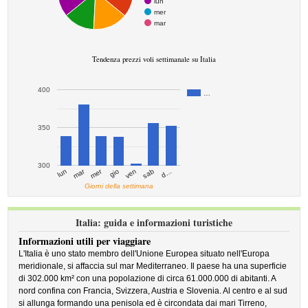
lun
mer
mar
Tendenza prezzi voli settimanale su Italia
400
…
350
300
mar
mer
d…
ven
lun
sab
gio
Giorni della settimana
Italia: guida e informazioni turistiche
Informazioni utili per viaggiare
L'Italia è uno stato membro dell'Unione Europea situato nell'Europa
meridionale, si affaccia sul mar Mediterraneo. Il paese ha una superficie
di 302.000 km² con una popolazione di circa 61.000.000 di abitanti. A
nord confina con Francia, Svizzera, Austria e Slovenia. Al centro e al sud
si allunga formando una penisola ed è circondata dai mari Tirreno,