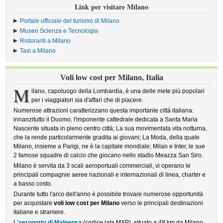
Link per visitare Milano
Portale ufficiale del turismo di Milano
Museo Scienza e Tecnologia
Ristoranti a Milano
Taxi a Milano
Voli low cost per Milano, Italia
M
ilano, capoluogo della Lombardia, è una delle mete più popolari
per i viaggiatori sia d'affari che di piacere.
Numerose attrazioni caratterizzano questa importante città italiana:
innanzitutto il Duomo, l'imponente cattedrale dedicata a Santa Maria
Nascente situata in pieno centro città; La sua movimentata vita notturna,
che la rende particolarmente gradita ai giovani; La Moda, della quale
Milano, insieme a Parigi, ne è la capitale mondiale; Milan e Inter, le sue
2 famose squadre di calcio che giocano nello stadio Meazza San Siro.
Milano è servita da 3 scali aeroportuali commerciali, vi operano le
principali compagnie aeree nazionali e internazionali di linea, charter e
a basso costo.
Durante tutto l'arco dell'anno è possibile trovare numerose opportunità
per acquistare
voli low cost per Milano
verso le principali destinazioni
italiane e straniere.
L'aeroporto di Malpensa
(codice iata MXP), situato a 48 km da Milano