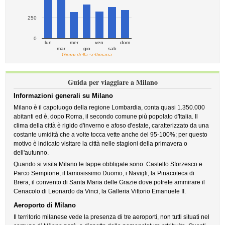
250
0
lun
mer
ven
dom
mar
gio
sab
Giorni della settimana
Guida per viaggiare a Milano
Informazioni generali su Milano
Milano è il capoluogo della regione Lombardia, conta quasi 1.350.000
abitanti ed è, dopo Roma, il secondo comune più popolato d'Italia. Il
clima della città è rigido d'inverno e afoso d'estate, caratterizzato da una
costante umidità che a volte tocca vette anche del 95-100%; per questo
motivo è indicato visitare la città nelle stagioni della primavera o
dell'autunno.
Quando si visita Milano le tappe obbligate sono: Castello Sforzesco e
Parco Sempione, il famosissimo Duomo, i Navigli, la Pinacoteca di
Brera, il convento di Santa Maria delle Grazie dove potrete ammirare il
Cenacolo di Leonardo da Vinci, la Galleria Vittorio Emanuele II.
Aeroporto di Milano
Il territorio milanese vede la presenza di tre aeroporti, non tutti situati nel