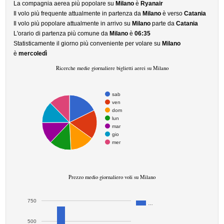
La compagnia aerea più popolare su
Milano
è
Ryanair
Il volo più frequente attualmente in partenza da
Milano
è verso
Catania
Il volo più popolare attualmente in arrivo su
Milano
parte da
Catania
L'orario di partenza più comune da
Milano
è
06:35
Statisticamente il giorno più conveniente per volare su
Milano
è
mercoledì
Ricerche medie giornaliere biglietti aerei su Milano
sab
ven
dom
lun
mar
gio
mer
Prezzo medio giornaliero voli su Milano
750
…
500