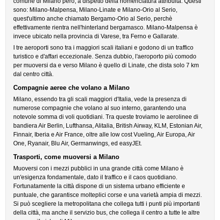
comune di Milano però, a dispetto della nomenclatura attribuita. Questi
sono: Milano-Malpensa, Milano-Linate e Milano-Orio al Serio,
quest'ultimo anche chiamato Bergamo-Orio al Serio, perchè
effettivamente rientra nell'hinterland bergamasco. Milano-Malpensa è
invece ubicato nella provincia di Varese, tra Ferno e Gallarate.
I tre aeroporti sono tra i maggiori scali italiani e godono di un traffico
turistico e d'affari eccezionale. Senza dubbio, l'aeroporto più comodo
per muoversi da e verso Milano è quello di Linate, che dista solo 7 km
dal centro città.
Compagnie aeree che volano a Milano
Milano, essendo tra gli scali maggiori d'Italia, vede la presenza di
numerose compagnie che volano al suo interno, garantendo una
notevole somma di voli quotidiani. Tra queste troviamo le aerolinee di
bandiera Air Berlin, Lufthansa, Alitalia, British Airway, KLM, Estonian Air,
Finnair, Iberia e Air France, oltre alle low cost Vueling, Air Europa, Air
One, Ryanair, Blu Air, Germanwings, ed easyJEt.
Trasporti, come muoversi a Milano
Muoversi con i mezzi pubblici in una grande città come Milano è
un'esigenza fondamentale, dato il traffico e il caos quotidiano.
Fortunatamente la città dispone di un sistema urbano efficiente e
puntuale, che garantisce molteplici corse e una varietà ampia di mezzi.
Si può scegliere la metropolitana che collega tutti i punti più importanti
della città, ma anche il servizio bus, che collega il centro a tutte le altre