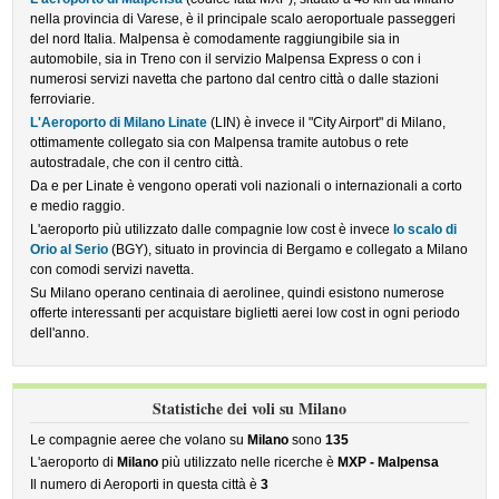
nella provincia di Varese, è il principale scalo aeroportuale passeggeri
del nord Italia. Malpensa è comodamente raggiungibile sia in
automobile, sia in Treno con il servizio Malpensa Express o con i
numerosi servizi navetta che partono dal centro città o dalle stazioni
ferroviarie.
L'Aeroporto di Milano Linate
(LIN) è invece il "City Airport" di Milano,
ottimamente collegato sia con Malpensa tramite autobus o rete
autostradale, che con il centro città.
Da e per Linate è vengono operati voli nazionali o internazionali a corto
e medio raggio.
L'aeroporto più utilizzato dalle compagnie low cost è invece
lo scalo di
Orio al Serio
(BGY), situato in provincia di Bergamo e collegato a Milano
con comodi servizi navetta.
Su Milano operano centinaia di aerolinee, quindi esistono numerose
offerte interessanti per acquistare biglietti aerei low cost in ogni periodo
dell'anno.
Statistiche dei voli su Milano
Le compagnie aeree che volano su
Milano
sono
135
L'aeroporto di
Milano
più utilizzato nelle ricerche è
MXP - Malpensa
Il numero di Aeroporti in questa città è
3