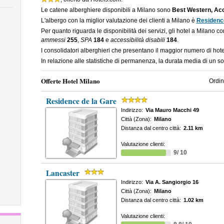
Le catene alberghiere disponibili a Milano sono
Best Western, Acco
L'albergo con la miglior valutazione dei clienti a Milano è
Residence
Per quanto riguarda le disponibilità dei servizi, gli hotel a Milano c
ammessi
255
,
SPA
184
e
accessibilità disabili
184
.
I consolidatori alberghieri che presentano il maggior numero di ho
In relazione alle statistiche di permanenza, la durata media di un s
Offerte Hotel Milano
Ordin
Residence de la Gare
Indirizzo:
Via Mauro Macchi 49
Città (Zona):
Milano
Distanza dal centro città:
2.11 km
Valutazione clienti:
9/ 10
Lancaster
Indirizzo:
Via A. Sangiorgio 16
Città (Zona):
Milano
Distanza dal centro città:
1.02 km
Valutazione clienti: