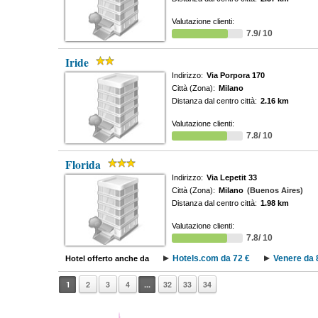
Valutazione clienti:
7.9/ 10
Iride
Indirizzo:
Via Porpora 170
Città (Zona):
Milano
Distanza dal centro città:
2.16 km
Valutazione clienti:
7.8/ 10
Florida
Indirizzo:
Via Lepetit 33
Città (Zona):
Milano
(Buenos Aires)
Distanza dal centro città:
1.98 km
Valutazione clienti:
7.8/ 10
Hotels.com da 72 €
Venere da 
Hotel offerto anche da
1
2
3
4
...
32
33
34