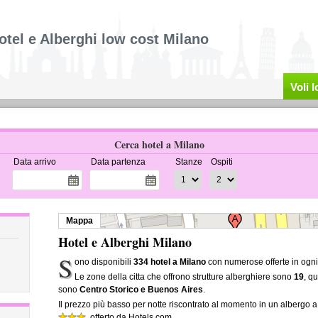
otel e Alberghi low cost Milano
Voli 
Cerca hotel a Milano
Data arrivo
Data partenza
Stanze
Ospiti
Mappa
Hotel e Alberghi Milano
S
ono disponibili
334 hotel a Milano
con numerose offerte in ogni
Le zone della citta che offrono strutture alberghiere sono
19
, q
sono
Centro Storico e Buenos Aires
.
Il prezzo più basso per notte riscontrato al momento in un albergo a
, offerto da Hotels.com.