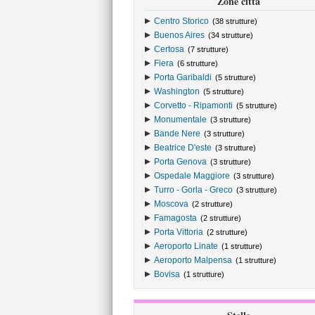
Zone città
Centro Storico
(38 strutture)
Buenos Aires
(34 strutture)
Certosa
(7 strutture)
Fiera
(6 strutture)
Porta Garibaldi
(5 strutture)
Washington
(5 strutture)
Corvetto - Ripamonti
(5 strutture)
Monumentale
(3 strutture)
Bande Nere
(3 strutture)
Beatrice D'este
(3 strutture)
Porta Genova
(3 strutture)
Ospedale Maggiore
(3 strutture)
Turro - Gorla - Greco
(3 strutture)
Moscova
(2 strutture)
Famagosta
(2 strutture)
Porta Vittoria
(2 strutture)
Aeroporto Linate
(1 strutture)
Aeroporto Malpensa
(1 strutture)
Bovisa
(1 strutture)