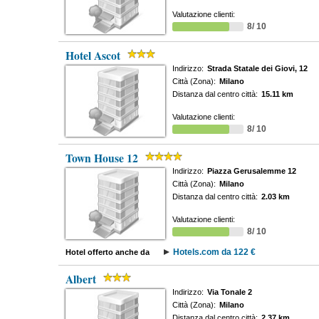
Valutazione clienti:
8/ 10
Hotel Ascot
Indirizzo:
Strada Statale dei Giovi, 12
Città (Zona):
Milano
Distanza dal centro città:
15.11 km
Valutazione clienti:
8/ 10
Town House 12
Indirizzo:
Piazza Gerusalemme 12
Città (Zona):
Milano
Distanza dal centro città:
2.03 km
Valutazione clienti:
8/ 10
Hotels.com da 122 €
Hotel offerto anche da
Albert
Indirizzo:
Via Tonale 2
Città (Zona):
Milano
Distanza dal centro città:
2.37 km