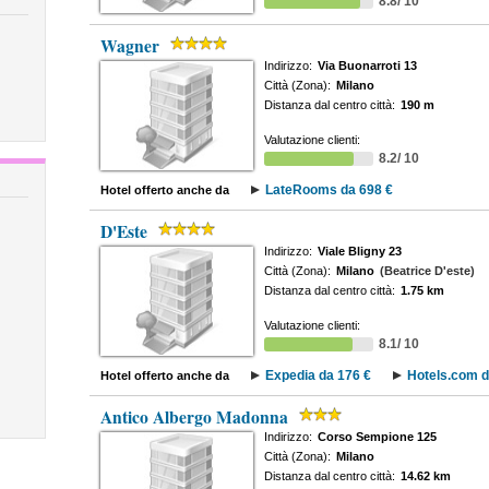
8.8/ 10
Wagner
Indirizzo:
Via Buonarroti 13
Città (Zona):
Milano
Distanza dal centro città:
190 m
Valutazione clienti:
8.2/ 10
LateRooms da 698 €
Hotel offerto anche da
D'Este
Indirizzo:
Viale Bligny 23
Città (Zona):
Milano
(Beatrice D'este)
Distanza dal centro città:
1.75 km
Valutazione clienti:
8.1/ 10
Expedia da 176 €
Hotels.com d
Hotel offerto anche da
Antico Albergo Madonna
Indirizzo:
Corso Sempione 125
Città (Zona):
Milano
Distanza dal centro città:
14.62 km