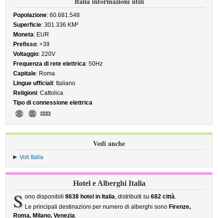
Italia informazioni utili
Popolazione
: 60.681.548
Superficie
: 301.336 KM²
Moneta
: EUR
Prefisso
: +39
Voltaggio
: 220V
Frequenza di rete elettrica
: 50Hz
Capitale
: Roma
Lingue ufficiali
: Italiano
Religioni
: Cattolica
Tipo di connessione elettrica
Vedi anche
Voli Italia
Hotel e Alberghi Italia
S
ono disponibili
8638 hotel in Italia
, distribuiti su
682 città
.
Le principali destinazioni per numero di alberghi sono
Firenze,
Roma, Milano, Venezia
.