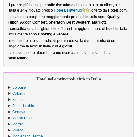
Il prezzo più basso per notte riscontrato al momento in un albergo in
Italia è
34 €
, trovato presso
Hotel Benvenuti
, offerto da Hotels.com.
Le catene alberghiere maggiormente presenti in Italia sono
Quality,
Hilton, Accor, Comfort, Sheraton, Best Western, Marriott
.
I consolidatori alberghieri che offrono il maggior numero di hotel in Italia
attualmente sono
Booking e Venere
.
In relazione alle statistiche di permanenza, la durata media di un
soggiorno in hotel in Italia è di
4 giorni
.
La destinazione alberghiera più ricercata questo mese in Italia è
stata
Milano
.
Hotel nelle principali città in Italia
Bologna
Catania
Firenze
Forio d'Ischia
Genova
Massa Pisana
Mestre
Milano
Montecatini Terme