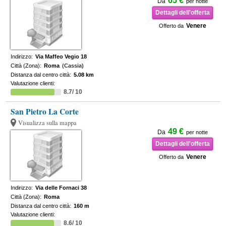
65 €
Da
per notte
Dettagli dell'offerta
Venere
Offerto da
Indirizzo:
Via Maffeo Vegio 18
Città (Zona):
Roma
(Cassia)
Distanza dal centro città:
5.08 km
Valutazione clienti:
8.7/ 10
San Pietro La Corte
Visualizza sulla mappa
49 €
Da
per notte
Dettagli dell'offerta
Venere
Offerto da
Indirizzo:
Via delle Fornaci 38
Città (Zona):
Roma
Distanza dal centro città:
160 m
Valutazione clienti:
8.6/ 10