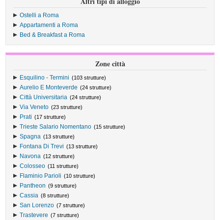
Altri tipi di alloggio
Ostelli a Roma
Appartamenti a Roma
Bed & Breakfast a Roma
Zone città
Esquilino - Termini
(103 strutture)
Aurelio E Monteverde
(24 strutture)
Città Universitaria
(24 strutture)
Via Veneto
(23 strutture)
Prati
(17 strutture)
Trieste Salario Nomentano
(15 strutture)
Spagna
(13 strutture)
Fontana Di Trevi
(13 strutture)
Navona
(12 strutture)
Colosseo
(11 strutture)
Flaminio Parioli
(10 strutture)
Pantheon
(9 strutture)
Cassia
(8 strutture)
San Lorenzo
(7 strutture)
Trastevere
(7 strutture)