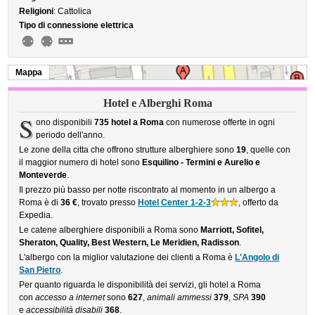
Religioni
: Cattolica
Tipo di connessione elettrica
Mappa
Hotel e Alberghi Roma
S
ono disponibili
735 hotel a Roma
con numerose offerte in ogni
periodo dell'anno.
Le zone della citta che offrono strutture alberghiere sono
19
, quelle con
il maggior numero di hotel sono
Esquilino - Termini e Aurelio e
Monteverde
.
Il prezzo più basso per notte riscontrato al momento in un albergo a
Roma è di
36 €
, trovato presso
Hotel Center 1-2-3
, offerto da
Expedia.
Le catene alberghiere disponibili a Roma sono
Marriott, Sofitel,
Sheraton, Quality, Best Western, Le Meridien, Radisson
.
L'albergo con la miglior valutazione dei clienti a Roma è
L'Angolo di
San Pietro
.
Per quanto riguarda le disponibilità dei servizi, gli hotel a Roma
con
accesso a internet
sono
627
,
animali ammessi
379
,
SPA
390
e
accessibilità disabili
368
.