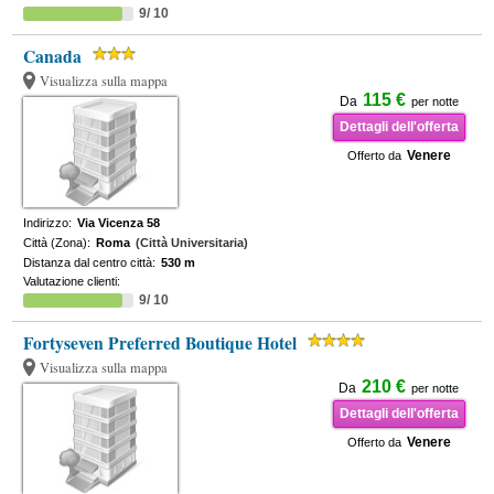
9/ 10
Canada
Visualizza sulla mappa
115 €
Da
per notte
Dettagli dell'offerta
Venere
Offerto da
Indirizzo:
Via Vicenza 58
Città (Zona):
Roma
(Città Universitaria)
Distanza dal centro città:
530 m
Valutazione clienti:
9/ 10
Fortyseven Preferred Boutique Hotel
Visualizza sulla mappa
210 €
Da
per notte
Dettagli dell'offerta
Venere
Offerto da