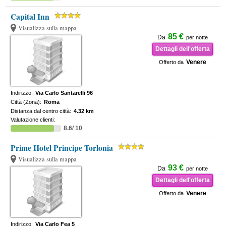
Capital Inn
Visualizza sulla mappa
85 €
Da
per notte
Dettagli dell'offerta
Venere
Offerto da
Indirizzo:
Via Carlo Santarelli 96
Città (Zona):
Roma
Distanza dal centro città:
4.32 km
Valutazione clienti:
8.6/ 10
Prime Hotel Principe Torlonia
Visualizza sulla mappa
93 €
Da
per notte
Dettagli dell'offerta
Venere
Offerto da
Indirizzo:
Via Carlo Fea 5