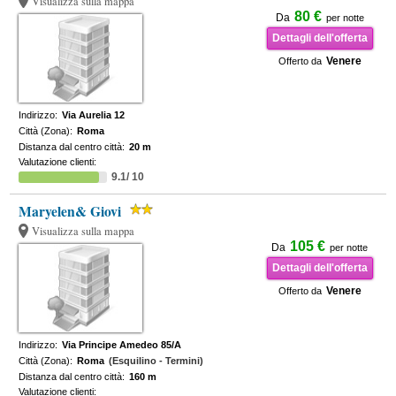
Visualizza sulla mappa
80 €
Da
per notte
Dettagli dell'offerta
Venere
Offerto da
Indirizzo:
Via Aurelia 12
Città (Zona):
Roma
Distanza dal centro città:
20 m
Valutazione clienti:
9.1/ 10
Maryelen& Giovi
Visualizza sulla mappa
105 €
Da
per notte
Dettagli dell'offerta
Venere
Offerto da
Indirizzo:
Via Principe Amedeo 85/A
Città (Zona):
Roma
(Esquilino - Termini)
Distanza dal centro città:
160 m
Valutazione clienti: