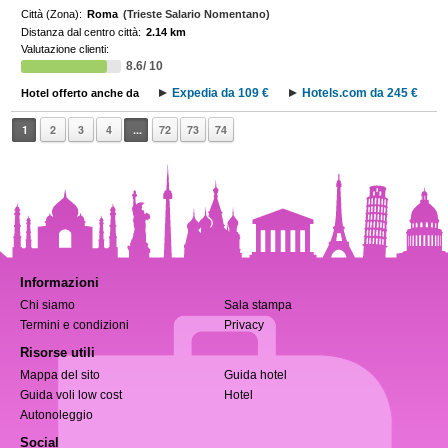
Città (Zona):
Roma
(Trieste Salario Nomentano)
Distanza dal centro città:
2.14 km
Valutazione clienti:
8.6/ 10
Expedia da 109 €
Hotels.com da 245 €
Hotel offerto anche da
1
2
3
4
...
72
73
74
Informazioni
Chi siamo
Sala stampa
Termini e condizioni
Privacy
Risorse utili
Mappa del sito
Guida hotel
Guida voli low cost
Hotel
Autonoleggio
Social