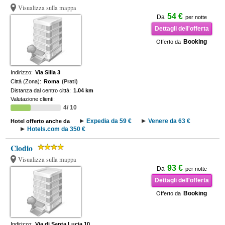
Visualizza sulla mappa
54 €
Da
per notte
Dettagli dell'offerta
Booking
Offerto da
Indirizzo:
Via Silla 3
Città (Zona):
Roma
(Prati)
Distanza dal centro città:
1.04 km
Valutazione clienti:
4/ 10
Expedia da 59 €
Venere da 63 €
Hotel offerto anche da
Hotels.com da 350 €
Clodio
Visualizza sulla mappa
93 €
Da
per notte
Dettagli dell'offerta
Booking
Offerto da
Indirizzo:
Via di Santa Lucia 10