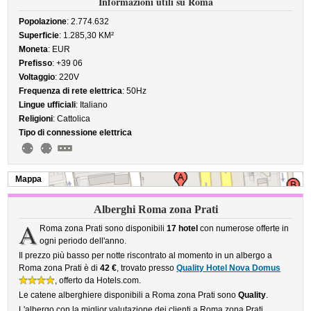
Informazioni utili su Roma
Popolazione
: 2.774.632
Superficie
: 1.285,30 KM²
Moneta
: EUR
Prefisso
: +39 06
Voltaggio
: 220V
Frequenza di rete elettrica
: 50Hz
Lingue ufficiali
: Italiano
Religioni
: Cattolica
Tipo di connessione elettrica
Mappa
Alberghi Roma zona Prati
A
Roma zona Prati sono disponibili
17 hotel
con numerose offerte in
ogni periodo dell'anno.
Il prezzo più basso per notte riscontrato al momento in un albergo a
Roma zona Prati è di
42 €
, trovato presso
Quality Hotel Nova Domus
, offerto da Hotels.com.
Le catene alberghiere disponibili a Roma zona Prati sono
Quality
.
L'albergo con la miglior valutazione dei clienti a Roma zona Prati