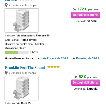
Visualizza sulla mappa
172 €
Da
per notte
Dettagli dell'offerta
Venere
Offerto da
Indirizzo:
Via Alessandro Farnese 30
Città (Zona):
Roma
(Prati)
Distanza dal centro città:
1.27 km
Valutazione clienti:
5.6/ 10
LateRooms da 250 €
Booking da 390 €
Hotel offerto anche da
Franklin Feel The Sound
Visualizza sulla mappa
52 €
Da
per notte
Dettagli dell'offerta
Expedia
Offerto da
Indirizzo:
Via Rodi 29