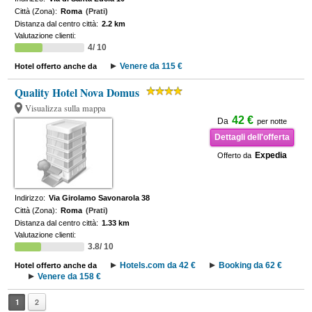
Città (Zona):
Roma
(Prati)
Distanza dal centro città:
2.2 km
Valutazione clienti:
4/ 10
Venere da 115 €
Hotel offerto anche da
Quality Hotel Nova Domus
Visualizza sulla mappa
42 €
Da
per notte
Dettagli dell'offerta
Expedia
Offerto da
Indirizzo:
Via Girolamo Savonarola 38
Città (Zona):
Roma
(Prati)
Distanza dal centro città:
1.33 km
Valutazione clienti:
3.8/ 10
Hotels.com da 42 €
Booking da 62 €
Hotel offerto anche da
Venere da 158 €
1
2