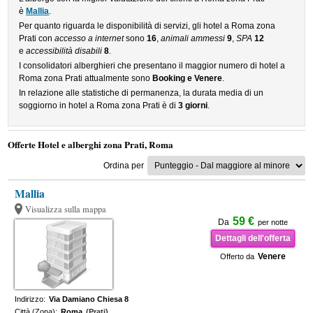
è
Mallia
.
Per quanto riguarda le disponibilità di servizi, gli hotel a Roma zona
Prati con
accesso a internet
sono
16
,
animali ammessi
9
,
SPA
12
e
accessibilità disabili
8
.
I consolidatori alberghieri che presentano il maggior numero di hotel a
Roma zona Prati attualmente sono
Booking e Venere
.
In relazione alle statistiche di permanenza, la durata media di un
soggiorno in hotel a Roma zona Prati è di
3 giorni
.
Offerte Hotel e alberghi zona Prati, Roma
Ordina per
Mallia
Visualizza sulla mappa
59 €
Da
per notte
Dettagli dell'offerta
Venere
Offerto da
Indirizzo:
Via Damiano Chiesa 8
Città (Zona):
Roma
(Prati)