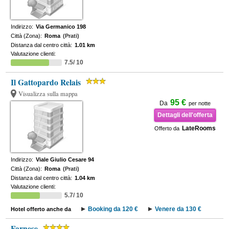
Indirizzo:
Via Germanico 198
Città (Zona):
Roma
(Prati)
Distanza dal centro città:
1.01 km
Valutazione clienti:
7.5/ 10
Il Gattopardo Relais
Visualizza sulla mappa
95 €
Da
per notte
Dettagli dell'offerta
LateRooms
Offerto da
Indirizzo:
Viale Giulio Cesare 94
Città (Zona):
Roma
(Prati)
Distanza dal centro città:
1.04 km
Valutazione clienti:
5.7/ 10
Booking da 120 €
Venere da 130 €
Hotel offerto anche da
Farnese