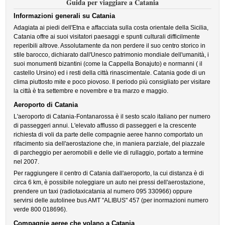
Guida per viaggiare a Catania
Informazioni generali su Catania
Adagiata ai piedi dell'Etna e affacciata sulla costa orientale della Sicilia,
Catania offre ai suoi visitatori paesaggi e spunti culturali difficilmente
reperibili altrove. Assolutamente da non perdere il suo centro storico in
stile barocco, dichiarato dall'Unesco patrimonio mondiale dell'umanità, i
suoi monumenti bizantini (come la Cappella Bonajuto) e normanni ( il
castello Ursino) ed i resti della città rinascimentale. Catania gode di un
clima piuttosto mite e poco piovoso. Il periodo più consigliato per visitare
la città è tra settembre e novembre e tra marzo e maggio.
Aeroporto di Catania
L'aeroporto di Catania-Fontanarossa è il sesto scalo italiano per numero
di passeggeri annui. L'elevato afflusso di passeggeri e la crescente
richiesta di voli da parte delle compagnie aeree hanno comportato un
rifacimento sia dell'aerostazione che, in maniera parziale, del piazzale
di parcheggio per aeromobili e delle vie di rullaggio, portato a termine
nel 2007.
Per raggiungere il centro di Catania dall'aeroporto, la cui distanza è di
circa 6 km, è possibile noleggiare un auto nei pressi dell'aerostazione,
prendere un taxi (radiotaxicatania al numero 095 330966) oppure
servirsi delle autolinee bus AMT "ALIBUS" 457 (per inormazioni numero
verde 800 018696).
Compagnie aeree che volano a Catania