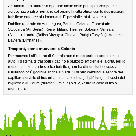
A Catania-Fontanarossa operano molte delle principali compagnie
aeree, nazionali e non, che collegano la città etnea con le destinazioni
turistiche europee più importanti. E' possibile infatti volare a:
Dublino (operato da Aer Lingus); Berlino, Colonia, Francoforte,
Stoccarda (Air Berlin); Roma, Milano, Firenze, Bologna, Venezia
(Alitalia); Londra (British Airways); Ginevra, Parigi (Easy Jet); Monaco di
Baviera (Lufthansa).
Trasporti, come muoversi a Catania
Per muoversi all'interno di Catania non è necessario essere muniti di
auto. Il sistema di trasporti cittadino è piuttosto efficiente e la città, per lo
meno nella sua parte storico-turistica, non ha dimensioni eccessive,
risultando così godibile anche a piedi. Ci si può comunque servire del
capillare servizio di bus urbani nel caso di tragitti più lunghi. Il costo del
biglietto è di 1 euro (durata 90 minuti) o di 2,5 euro in caso di titolo
giornaliero.