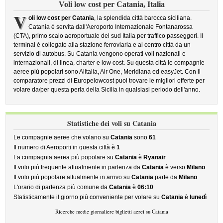
Voli low cost per Catania, Italia
V
oli low cost per Catania
, la splendida città barocca siciliana.
Catania è servita dall'Aeroporto Internazionale Fontanarossa
(CTA), primo scalo aeroportuale del sud Italia per traffico passeggeri. Il
terminal è collegato alla stazione ferroviaria e al centro città da un
servizio di autobus. Su Catania vengono operati voli nazionali e
internazionali, di linea, charter e low cost. Su questa città le compagnie
aeree più popolari sono Alitalia, Air One, Meridiana ed easyJet. Con il
comparatore prezzi di Europelowcost puoi trovare le migliori offerte per
volare da/per questa perla della Sicilia in qualsiasi periodo dell'anno.
Statistiche dei voli su Catania
Le compagnie aeree che volano su
Catania
sono
61
Il numero di Aeroporti in questa città è
1
La compagnia aerea più popolare su
Catania
è
Ryanair
Il volo più frequente attualmente in partenza da
Catania
è verso
Milano
Il volo più popolare attualmente in arrivo su
Catania
parte da
Milano
L'orario di partenza più comune da
Catania
è
06:10
Statisticamente il giorno più conveniente per volare su
Catania
è
lunedì
Ricerche medie giornaliere biglietti aerei su Catania