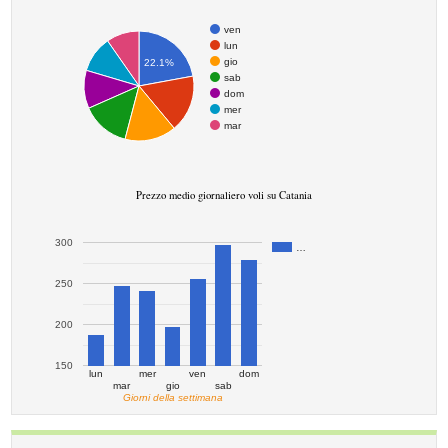
ven
lun
gio
22.1%
sab
dom
mer
mar
Prezzo medio giornaliero voli su Catania
300
…
250
200
150
lun
mer
ven
dom
mar
gio
sab
Giorni della settimana