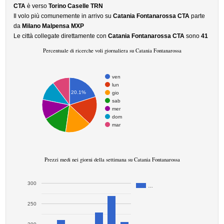
CTA
è verso
Torino Caselle TRN
Il volo più comunemente in arrivo su
Catania Fontanarossa CTA
parte
da
Milano Malpensa MXP
Le città collegate direttamente con
Catania Fontanarossa CTA
sono
41
Percentuale di ricerche voli giornaliera su Catania Fontanarossa
ven
lun
20.1%
gio
sab
mer
dom
mar
Prezzi medi nei giorni della settimana su Catania Fontanarossa
300
…
250