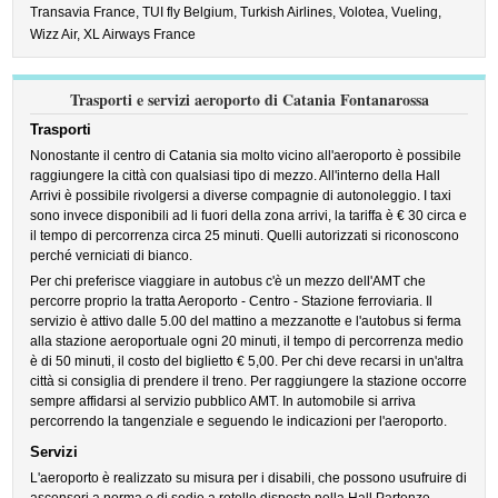
Transavia France,
TUI fly Belgium,
Turkish Airlines,
Volotea,
Vueling,
Wizz Air,
XL Airways France
Trasporti e servizi aeroporto di Catania Fontanarossa
Trasporti
Nonostante il centro di Catania sia molto vicino all'aeroporto è possibile
raggiungere la città con qualsiasi tipo di mezzo. All'interno della Hall
Arrivi è possibile rivolgersi a diverse compagnie di autonoleggio. I taxi
sono invece disponibili ad li fuori della zona arrivi, la tariffa è € 30 circa e
il tempo di percorrenza circa 25 minuti. Quelli autorizzati si riconoscono
perché verniciati di bianco.
Per chi preferisce viaggiare in autobus c'è un mezzo dell'AMT che
percorre proprio la tratta Aeroporto - Centro - Stazione ferroviaria. Il
servizio è attivo dalle 5.00 del mattino a mezzanotte e l'autobus si ferma
alla stazione aeroportuale ogni 20 minuti, il tempo di percorrenza medio
è di 50 minuti, il costo del biglietto € 5,00. Per chi deve recarsi in un'altra
città si consiglia di prendere il treno. Per raggiungere la stazione occorre
sempre affidarsi al servizio pubblico AMT. In automobile si arriva
percorrendo la tangenziale e seguendo le indicazioni per l'aeroporto.
Servizi
L'aeroporto è realizzato su misura per i disabili, che possono usufruire di