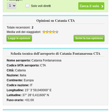
Solo voli diretti
Opinioni su Catania CTA
Totale recensioni:
2
Media voti dei viaggiatori:
Leggi le opinioni
Scrivi la tua opinione
Scheda tecnica dell'aeroporto di Catania Fontanarossa CTA
Nome aeroporto:
Catania Fontanarossa
Codice IATA aeroporto:
CTA
Città:
Catania
Nazione:
Italia
Continente:
Europa
Codice nazione:
IT
Longitudine:
15° 3' 59,040000” E
Latitudine:
37° 28' 0,411600” N
Fuso orario:
+01:00