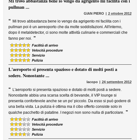
Mi trovo abbastanza bene io vengo da agrigento mi facilita con i
pullman ...
GIAN PIERO
2 ottobre 2012
“
Mi trovo abbastanza bene io vengo da agrigento mi facilita con i
pullman poi è un aereoporto che da molte soddisfazioni. All'interno,
dopo il metaldetector, ci sono molte attività culinarie e commerciali che
”
fanno per noi.
Facilità di arrivo
Velocità procedure
Servizio
Pulizia
L'aeroporto si presenta spazioso e dotato di molti posti a
sedere. Nonostante ...
Iacopo
24 settembre 2012
“
L'aeroporto si presenta spazioso e dotato di molti posti a sedere.
Nonostante abbia una scarsa scelta di bevande, il VIP lounge si
presenta confortevole anche se un po' piccolo. Da esso si può godere di
una bella vista. La pulizia è ottima ma il cibo offerto consiste solo in
”
qualche pacchetto di patatine. I negozi non sono nulla di particolare.
Facilità di arrivo
Velocità procedure
Servizio
Pulizia