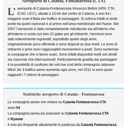
Aeroporto di Catania, Fontanarossa (CTA)
L’
aeroporto di Catania-Fontanarossa Vincenzo Bellini (IATA: CTA,
ICAO: LICC), situato a 10 km dal centro di Catania, è uno tra i
maggiori scali d’Italia per traffico di passeggeri. Si colloca infatti al sesto
posto tra quelli nazionali e al primo nell’area meridionale del Paese. Nel
2007 l’aeroporto è stato completamente ristrutturato sia all'interno che
all'esterno e conta con ben 22 gates per gli imbarchi. I terminal sono
stati notevolmente ingranditi, soprattutto quello degli arrivi,
originariamente poco efficiente e sono disposti su due livelli. Le zone di
imbarchi e arrivi sono raggiungibili muovendovi a piedi. Sono numerose
le compagnie che vi fanno scalo. Sono infatti disponibili molti voli diretti
sia nazionali che internazionali. Particolarmente gradita dai passeggeri
è la possibilità di usufruire dei voli low cost della compagnia catanese
Wind Jet. Il traffico aereo aumenta ogni anno, nel 2011 si sono quasi
raggiunti i 7 milioni di passeggeri.
Statistiche aeroporto di Catania - Fontanarossa
Le compagnie aeree che volano su
Catania Fontanarossa CTA
sono
54
La compagnia aerea più popolare su
Catania Fontanarossa CTA
è
Ryanair
Il volo più frequente attualmente in partenza da
Catania Fontanarossa