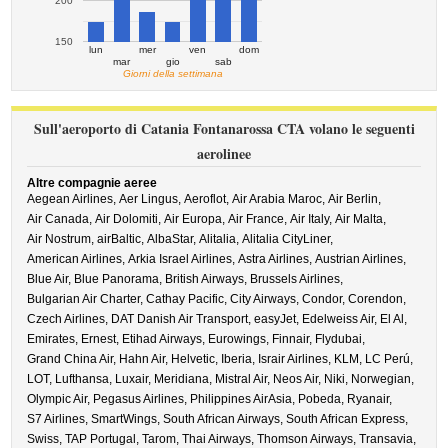
200
150
lun
mer
ven
dom
mar
gio
sab
Giorni della settimana
Sull'aeroporto di Catania Fontanarossa CTA volano le seguenti
aerolinee
Altre compagnie aeree
Aegean Airlines,
Aer Lingus,
Aeroflot,
Air Arabia Maroc,
Air Berlin,
Air Canada,
Air Dolomiti,
Air Europa,
Air France,
Air Italy,
Air Malta,
Air Nostrum,
airBaltic,
AlbaStar,
Alitalia,
Alitalia CityLiner,
American Airlines,
Arkia Israel Airlines,
Astra Airlines,
Austrian Airlines,
Blue Air,
Blue Panorama,
British Airways,
Brussels Airlines,
Bulgarian Air Charter,
Cathay Pacific,
City Airways,
Condor,
Corendon,
Czech Airlines,
DAT Danish Air Transport,
easyJet,
Edelweiss Air,
El Al,
Emirates,
Ernest,
Etihad Airways,
Eurowings,
Finnair,
Flydubai,
Grand China Air,
Hahn Air,
Helvetic,
Iberia,
Israir Airlines,
KLM,
LC Perú,
LOT,
Lufthansa,
Luxair,
Meridiana,
Mistral Air,
Neos Air,
Niki,
Norwegian,
Olympic Air,
Pegasus Airlines,
Philippines AirAsia,
Pobeda,
Ryanair,
S7 Airlines,
SmartWings,
South African Airways,
South African Express,
Swiss,
TAP Portugal,
Tarom,
Thai Airways,
Thomson Airways,
Transavia,