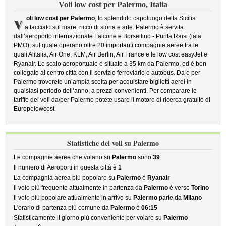
Voli low cost per Palermo, Italia
v
oli low cost per Palermo
, lo splendido capoluogo della Sicilia
affacciato sul mare, ricco di storia e arte. Palermo è servita
dall’aeroporto internazionale Falcone e Borsellino - Punta Raisi (iata
PMO), sul quale operano oltre 20 importanti compagnie aeree tra le
quali Alitalia, Air One, KLM, Air Berlin, Air France e le low cost easyJet e
Ryanair. Lo scalo aeroportuale è situato a 35 km da Palermo, ed è ben
collegato al centro città con il servizio ferroviario o autobus. Da e per
Palermo troverete un’ampia scelta per acquistare biglietti aerei in
qualsiasi periodo dell’anno, a prezzi convenienti. Per comparare le
tariffe dei voli da/per Palermo potete usare il motore di ricerca gratuito di
Europelowcost.
Statistiche dei voli su Palermo
Le compagnie aeree che volano su
Palermo
sono
39
Il numero di Aeroporti in questa città è
1
La compagnia aerea più popolare su
Palermo
è
Ryanair
Il volo più frequente attualmente in partenza da
Palermo
è verso
Torino
Il volo più popolare attualmente in arrivo su
Palermo
parte da
Milano
L'orario di partenza più comune da
Palermo
è
06:15
Statisticamente il giorno più conveniente per volare su
Palermo