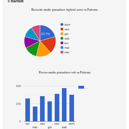
è
martedì
Ricerche medie giornaliere biglietti aerei su Palermo
dom
ven
gio
20.7%
sab
lun
mar
mer
Prezzo medio giornaliero voli su Palermo
400
…
200
0
lun
mer
ven
dom
mar
gio
sab