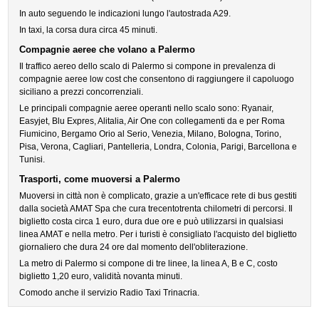
In auto seguendo le indicazioni lungo l'autostrada A29.
In taxi, la corsa dura circa 45 minuti.
Compagnie aeree che volano a Palermo
Il traffico aereo dello scalo di Palermo si compone in prevalenza di
compagnie aeree low cost che consentono di raggiungere il capoluogo
siciliano a prezzi concorrenziali.
Le principali compagnie aeree operanti nello scalo sono: Ryanair,
Easyjet, Blu Expres, Alitalia, Air One con collegamenti da e per Roma
Fiumicino, Bergamo Orio al Serio, Venezia, Milano, Bologna, Torino,
Pisa, Verona, Cagliari, Pantelleria, Londra, Colonia, Parigi, Barcellona e
Tunisi.
Trasporti, come muoversi a Palermo
Muoversi in città non è complicato, grazie a un'efficace rete di bus gestiti
dalla società AMAT Spa che cura trecentotrenta chilometri di percorsi. Il
biglietto costa circa 1 euro, dura due ore e può utilizzarsi in qualsiasi
linea AMAT e nella metro. Per i turisti è consigliato l'acquisto del biglietto
giornaliero che dura 24 ore dal momento dell'obliterazione.
La metro di Palermo si compone di tre linee, la linea A, B e C, costo
biglietto 1,20 euro, validità novanta minuti.
Comodo anche il servizio Radio Taxi Trinacria.