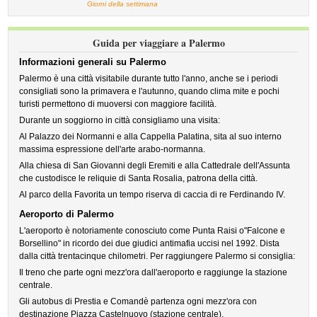
Giorni della settimana
Guida per viaggiare a Palermo
Informazioni generali su Palermo
Palermo è una città visitabile durante tutto l'anno, anche se i periodi
consigliati sono la primavera e l'autunno, quando clima mite e pochi
turisti permettono di muoversi con maggiore facilità.
Durante un soggiorno in città consigliamo una visita:
Al Palazzo dei Normanni e alla Cappella Palatina, sita al suo interno
massima espressione dell'arte arabo-normanna.
Alla chiesa di San Giovanni degli Eremiti e alla Cattedrale dell'Assunta
che custodisce le reliquie di Santa Rosalia, patrona della città.
Al parco della Favorita un tempo riserva di caccia di re Ferdinando IV.
Aeroporto di Palermo
L'aeroporto è notoriamente conosciuto come Punta Raisi o"Falcone e
Borsellino" in ricordo dei due giudici antimafia uccisi nel 1992. Dista
dalla città trentacinque chilometri. Per raggiungere Palermo si consiglia:
Il treno che parte ogni mezz'ora dall'aeroporto e raggiunge la stazione
centrale.
Gli autobus di Prestia e Comandè partenza ogni mezz'ora con
destinazione Piazza Castelnuovo (stazione centrale).