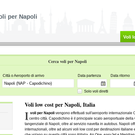
oli per Napoli
Voli 
Cerca voli per Napoli
Città o Aeroporto di arrivo
Data partenza
Data ritorno
Solo voli diretti
Voli low cost per Napoli, Italia
I
voli per Napoli
vengono effettuati sull'aeroporto internazionale 
centro città. Capodichino è il principale scalo aeroportuale della
tangenziale di Napoli, oltre al servizio navetta in autobus. Napoli of
internazionali, oltre ad alcuni voli low cost per destinazioni itali
che volano su questa città sono Alitalia, Air One, easyJet e Meridian