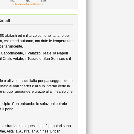
mar
gio
sab
Giorni della settimana
Napoli
0 abitanti ed è il terzo comune italiano per
ra, estate ed autunno, ma date le temperature
celta vincente.
di Capodimonte, il Palazzo Reale, la Napoli
 Cristo velato, il Tesoro di San Gennaro e il
 e attivo del sud Italia per passeggeri, dopo
inato ai voli charter e al suo interno vede la
he si può raggiungere grazie alla linea 35 che
nicipio. Con entrambe le soluzioni potrete
il porto.
 e straniere, tra queste le più popolari sono
ne, Alitalia, Australian Airlines, British