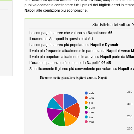
puoi velocemente confrontare tutti i prezzi dei biglietti aerei in temp
Napoli
alle condizioni più economiche.
Statistiche dei voli su 
Le compagnie aeree che volano su
Napoli
sono
65
Il numero di Aeroporti in questa città è
1
La compagnia aerea più popolare su
Napoli
è
Ryanair
Il volo più frequente attualmente in partenza da
Napoli
è verso
M
Il volo più popolare attualmente in arrivo su
Napoli
parte da
Mila
L'orario di partenza più comune da
Napoli
è
06:45
Statisticamente il giorno più conveniente per volare su
Napoli
è
Ricerche medie giornaliere biglietti aerei su Napoli
350
sab
ven
gio
300
dom
mer
250
lun
mar
200