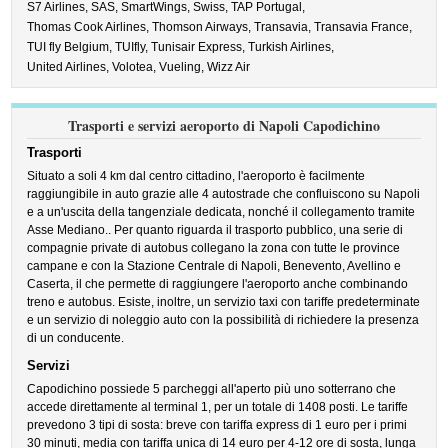
S7 Airlines,
SAS,
SmartWings,
Swiss,
TAP Portugal,
Thomas Cook Airlines,
Thomson Airways,
Transavia,
Transavia France,
TUI fly Belgium,
TUIfly,
Tunisair Express,
Turkish Airlines,
United Airlines,
Volotea,
Vueling,
Wizz Air
Trasporti e servizi aeroporto di Napoli Capodichino
Trasporti
Situato a soli 4 km dal centro cittadino, l'aeroporto è facilmente
raggiungibile in auto grazie alle 4 autostrade che confluiscono su Napoli
e a un'uscita della tangenziale dedicata, nonché il collegamento tramite
Asse Mediano.. Per quanto riguarda il trasporto pubblico, una serie di
compagnie private di autobus collegano la zona con tutte le province
campane e con la Stazione Centrale di Napoli, Benevento, Avellino e
Caserta, il che permette di raggiungere l'aeroporto anche combinando
treno e autobus. Esiste, inoltre, un servizio taxi con tariffe predeterminate
e un servizio di noleggio auto con la possibilità di richiedere la presenza
di un conducente.
Servizi
Capodichino possiede 5 parcheggi all'aperto più uno sotterrano che
accede direttamente al terminal 1, per un totale di 1408 posti. Le tariffe
prevedono 3 tipi di sosta: breve con tariffa express di 1 euro per i primi
30 minuti, media con tariffa unica di 14 euro per 4-12 ore di sosta, lunga