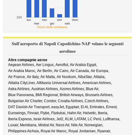
200
lun
mer
ven
dom
mar
gio
sab
Giorni della settimana
Sull'aeroporto di Napoli Capodichino NAP volano le seguenti
aerolinee
Altre compagnie aeree
Aegean Airlines,
Aer Lingus,
Aeroflot,
Air Arabia Egypt,
Air Arabia Maroc,
Air Berlin,
Air Cairo,
Air Canada,
Air Europa,
Air France,
Air Italy,
Air Malta,
Air Nostrum,
AlbaStar,
Alitalia,
Alitalia CityLiner,
AlMasria Universal Airlines,
American Airlines,
Astra Airlines,
Austrian Airlines,
Azores Airlines,
Blue Air,
Blue Panorama,
BMI Regional,
British Airways,
Brussels Airlines,
Bulgarian Air Charter,
Condor,
Croatia Airlines,
Czech Airlines,
DAT Danish Air Transport,
easyJet,
Egyptair,
El Al,
Emirates,
Ernest,
Eurowings,
Finnair,
Flybe,
Flydubai,
Hahn Air,
Helvetic,
Iberia,
Iberia Express,
Israir Airlines,
Jet2,
KLM,
LATAM,
LC Perú,
Lufthansa,
Luxair,
Meridiana,
Mistral Air,
Neos Air,
Nile Air,
Norwegian,
Philippines AirAsia,
Royal Air Maroc,
Royal Jordanian,
Ryanair,