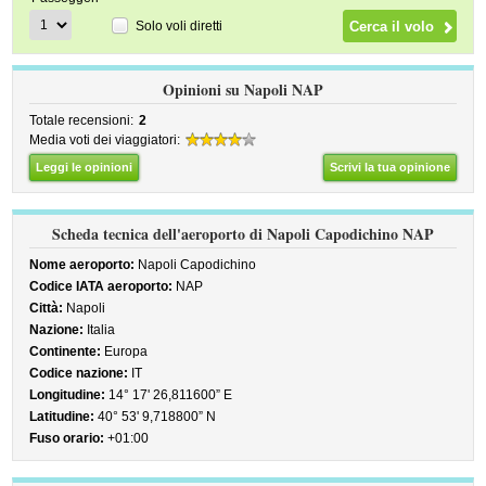
Solo voli diretti
Opinioni su Napoli NAP
Totale recensioni:
2
Media voti dei viaggiatori:
Leggi le opinioni
Scrivi la tua opinione
Scheda tecnica dell'aeroporto di Napoli Capodichino NAP
Nome aeroporto:
Napoli Capodichino
Codice IATA aeroporto:
NAP
Città:
Napoli
Nazione:
Italia
Continente:
Europa
Codice nazione:
IT
Longitudine:
14° 17' 26,811600” E
Latitudine:
40° 53' 9,718800” N
Fuso orario:
+01:00