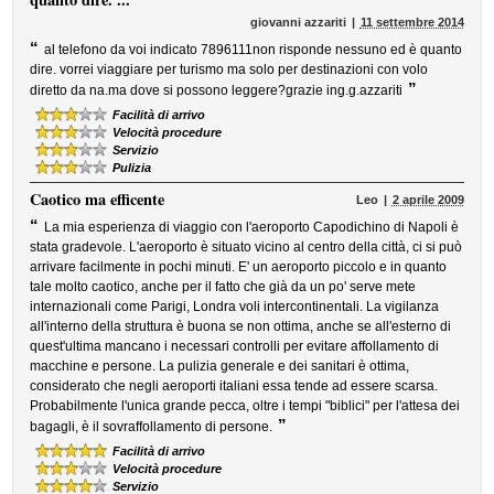
giovanni azzariti
11 settembre 2014
“
al telefono da voi indicato 7896111non risponde nessuno ed è quanto
dire. vorrei viaggiare per turismo ma solo per destinazioni con volo
”
diretto da na.ma dove si possono leggere?grazie ing.g.azzariti
Facilità di arrivo
Velocità procedure
Servizio
Pulizia
Caotico ma efficente
Leo
2 aprile 2009
“
La mia esperienza di viaggio con l'aeroporto Capodichino di Napoli è
stata gradevole. L'aeroporto è situato vicino al centro della città, ci si può
arrivare facilmente in pochi minuti. E' un aeroporto piccolo e in quanto
tale molto caotico, anche per il fatto che già da un po' serve mete
internazionali come Parigi, Londra voli intercontinentali. La vigilanza
all'interno della struttura è buona se non ottima, anche se all'esterno di
quest'ultima mancano i necessari controlli per evitare affollamento di
macchine e persone. La pulizia generale e dei sanitari è ottima,
considerato che negli aeroporti italiani essa tende ad essere scarsa.
Probabilmente l'unica grande pecca, oltre i tempi "biblici" per l'attesa dei
”
bagagli, è il sovraffollamento di persone.
Facilità di arrivo
Velocità procedure
Servizio