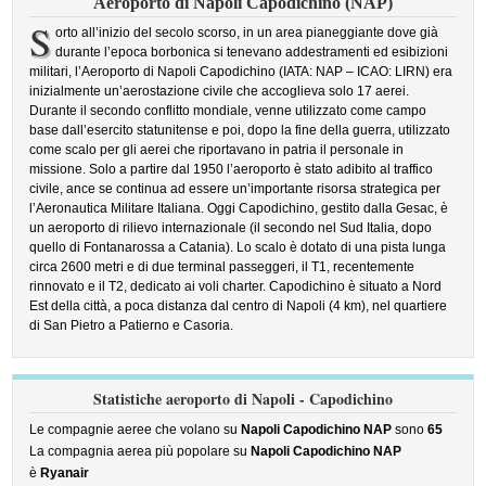
Aeroporto di Napoli Capodichino (NAP)
S
orto all’inizio del secolo scorso, in un area pianeggiante dove già
durante l’epoca borbonica si tenevano addestramenti ed esibizioni
militari, l’Aeroporto di Napoli Capodichino (IATA: NAP – ICAO: LIRN) era
inizialmente un’aerostazione civile che accoglieva solo 17 aerei.
Durante il secondo conflitto mondiale, venne utilizzato come campo
base dall’esercito statunitense e poi, dopo la fine della guerra, utilizzato
come scalo per gli aerei che riportavano in patria il personale in
missione. Solo a partire dal 1950 l’aeroporto è stato adibito al traffico
civile, ance se continua ad essere un’importante risorsa strategica per
l’Aeronautica Militare Italiana. Oggi Capodichino, gestito dalla Gesac, è
un aeroporto di rilievo internazionale (il secondo nel Sud Italia, dopo
quello di Fontanarossa a Catania). Lo scalo è dotato di una pista lunga
circa 2600 metri e di due terminal passeggeri, il T1, recentemente
rinnovato e il T2, dedicato ai voli charter. Capodichino è situato a Nord
Est della città, a poca distanza dal centro di Napoli (4 km), nel quartiere
di San Pietro a Patierno e Casoria.
Statistiche aeroporto di Napoli - Capodichino
Le compagnie aeree che volano su
Napoli Capodichino NAP
sono
65
La compagnia aerea più popolare su
Napoli Capodichino NAP
è
Ryanair