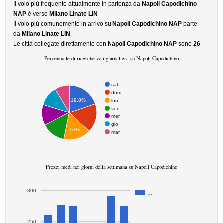
Il volo più frequente attualmente in partenza da
Napoli Capodichino
NAP
è verso
Milano Linate LIN
Il volo più comunemente in arrivo su
Napoli Capodichino NAP
parte
da
Milano Linate LIN
Le città collegate direttamente con
Napoli Capodichino NAP
sono
26
Percentuale di ricerche voli giornaliera su Napoli Capodichino
sab
dom
19.8%
lun
ven
mer
gio
16%
mar
Prezzi medi nei giorni della settimana su Napoli Capodichino
300
…
250