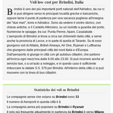
Voli low cost per Brindisi, Italia
B
rindisi è uno dei più importanti porti naturali dell'Adriatico, da cui ci
si può dirigere verso le principali località greche e balcaniche,
oppure farne il punto di partenza per una vacanza pugliese all'insegna
dei "due mari", Ionio e Adriatico. Sono da vedere il centro storico, con
chiese antiche, e il Castello Alfonsino, su un isolotto a guardia del porto.
Numerose le spiagge, tra cui: Punta Penne, Apani, Casalabate.
L'aeroporto di Brindisi si trova a circa sei chilometri dalla città, e serve
anche la provincia di Lecce, e in parte di quella di Taranto. Su di esso
giungono voli di Alitalia, British Airways, Air One, Ryanair e Lufthansa
che giungono dalle principali città del nord Italia e d'Europa.
Dall'aeroporto si giunge in città con gli autobus cittadini, che partono
all'incirca ogni mezz'ora dalle 6.00 alle 23.00. Si può ricorrere anche al
servizio taxi, o a un'auto a noleggio, e in questo caso è sufficiente
imboccare la statale S.S. 379 per Brindisi. All'interno della città ci si può
muovere con la linea di bus cittadini.
Statistiche dei voli su Brindisi
Le compagnie aeree che volano su
Brindisi
sono
33
Il numero di Aeroporti in questa città è
1
La compagnia aerea più popolare su
Brindisi
è
Ryanair
Il volo più frequente attualmente in partenza da
Brindisi
è verso
Milano