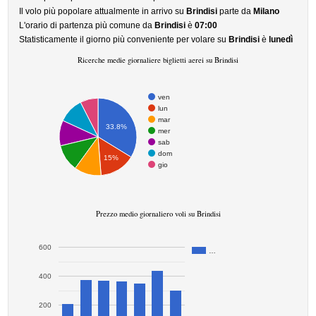
Il volo più popolare attualmente in arrivo su
Brindisi
parte da
Milano
L'orario di partenza più comune da
Brindisi
è
07:00
Statisticamente il giorno più conveniente per volare su
Brindisi
è
lunedì
Ricerche medie giornaliere biglietti aerei su Brindisi
ven
lun
mar
33.8%
mer
sab
dom
15%
gio
Prezzo medio giornaliero voli su Brindisi
600
…
400
200