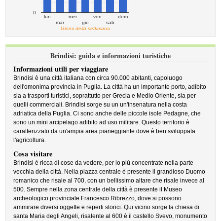
0
lun
mer
ven
dom
mar
gio
sab
Giorni della settimana
Brindisi: guida e informazioni turistiche
Informazioni utili per viaggiare
Brindisi è una città italiana con circa 90.000 abitanti, capoluogo
dell'omonima provincia in Puglia. La città ha un importante porto, adibito
sia a trasporti turistici, soprattutto per Grecia e Medio Oriente, sia per
quelli commerciali. Brindisi sorge su un un'insenatura nella costa
adriatica della Puglia. Ci sono anche delle piccole isole Pedagne, che
sono un mini arcipelago adibito ad uso militare. Questo territorio è
caratterizzato da un'ampia area pianeggiante dove è ben sviluppata
l'agricoltura.
Cosa visitare
Brindisi è ricca di cose da vedere, per lo più concentrate nella parte
vecchia della città. Nella piazza centrale è presente il grandioso Duomo
romanico che risale al 700, con un bellissimo altare che risale invece al
500. Sempre nella zona centrale della città è presente il Museo
archeologico provinciale Francesco Ribrezzo, dove si possono
ammirare diversi oggette e reperti storici. Qui vicino sorge la chiesa di
santa Maria degli Angeli, risalente al 600 è il castello Svevo, monumento