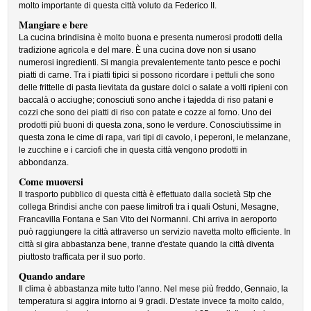
molto importante di questa città voluto da Federico II.
Mangiare e bere
La cucina brindisina è molto buona e presenta numerosi prodotti della
tradizione agricola e del mare. È una cucina dove non si usano
numerosi ingredienti. Si mangia prevalentemente tanto pesce e pochi
piatti di carne. Tra i piatti tipici si possono ricordare i pettuli che sono
delle frittelle di pasta lievitata da gustare dolci o salate a volti ripieni con
baccalà o acciughe; conosciuti sono anche i tajedda di riso patani e
cozzi che sono dei piatti di riso con patate e cozze al forno. Uno dei
prodotti più buoni di questa zona, sono le verdure. Conosciutissime in
questa zona le cime di rapa, vari tipi di cavolo, i peperoni, le melanzane,
le zucchine e i carciofi che in questa città vengono prodotti in
abbondanza.
Come muoversi
Il trasporto pubblico di questa città è effettuato dalla società Stp che
collega Brindisi anche con paese limitrofi tra i quali Ostuni, Mesagne,
Francavilla Fontana e San Vito dei Normanni. Chi arriva in aeroporto
può raggiungere la città attraverso un servizio navetta molto efficiente. In
città si gira abbastanza bene, tranne d'estate quando la città diventa
piuttosto trafficata per il suo porto.
Quando andare
Il clima è abbastanza mite tutto l'anno. Nel mese più freddo, Gennaio, la
temperatura si aggira intorno ai 9 gradi. D'estate invece fa molto caldo,