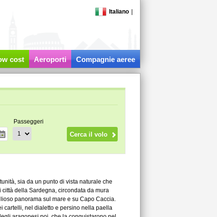
Italiano
|
low cost
Aeroporti
Compagnie aeree
Passeggeri
rtunità, sia da un punto di vista naturale che
anti città della Sardegna, circondata da mura
glioso panorama sul mare e su Capo Caccia.
cartelli, nel dialetto e persino nella paella
e degli aragonesi poi, che la conquistarono nel