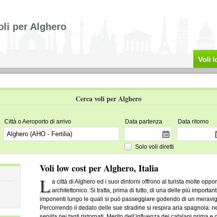
oli per Alghero
Voli 
Cerca voli per Alghero
Città o Aeroporto di arrivo
Data partenza
Data ritorno
Solo voli diretti
Voli low cost per Alghero, Italia
L
a città di Alghero ed i suoi dintorni offrono al turista molte oppo
architettonico. Si tratta, prima di tutto, di una delle più import
imponenti lungo le quali si può passeggiare godendo di un meravi
Percorrendo il dedalo delle sue stradine si respira aria spagnola: nei 
servita nei tanti ristornati. Merito dell’influenza dei catalani prima 