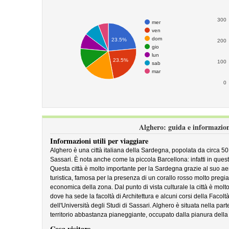
300
mer
ven
dom
23.5%
200
gio
lun
23.5%
100
sab
mar
0
Alghero: guida e informazion
Informazioni utili per viaggiare
Alghero è una città italiana della Sardegna, popolata da circa 50.
Sassari. È nota anche come la piccola Barcellona: infatti in quest
Questa città è molto importante per la Sardegna grazie al suo a
turistica, famosa per la presenza di un corallo rosso molto pregi
economica della zona. Dal punto di vista culturale la città è molt
dove ha sede la facoltà di Architettura e alcuni corsi della Facol
dell'Università degli Studi di Sassari. Alghero è situata nella pa
territorio abbastanza pianeggiante, occupato dalla pianura della
Cosa visitare