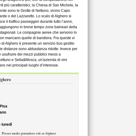
i più caratteristici, la Chiesa di San Michele, la
te sono le Grotte di Nettuno, vicino Capo
rde o del Lazzaretto. Lo scalo di Alghero si
isce il traffico passeggeri durante tutto l’anno,
 raggiungono in breve tempo zone balneari della
stagionali. Le compagnie aeree che servono lo
non mancano quelle di bandiera. Fra queste vi
to di Alghero è presente un servizio bus gestito
é le distanze sono abbastanza ridotte. Invece per
e usufruire dei mezzi pubblici messi a
Nettuno e Sella&Mosca, un'azienda di vini
ano nei principali luoghi d’interesse.
Alghero
Pisa
lano
è
lunedì
Prezzo medio giornaliero voli su Alghero