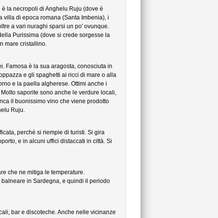
ti è la necropoli di Anghelu Ruju (dove è
la villa di epoca romana (Santa Imbenia), i
tre a vari nuraghi sparsi un po' ovunque.
ella Purissima (dove si crede sorgesse la
 mare cristallino.
ei. Famosa è la sua aragosta, conosciuta in
oppazza e gli spaghetti ai ricci di mare o alla
rno e la paella algherese. Ottimi anche i
 Molto saporite sono anche le verdure locali,
nca il buonissimo vino che viene prodotto
helu Ruju.
cata, perché si riempie di turisti. Si gira
o, e in alcuni uffici distaccati in città. Si
mare che ne mitiga le temperature.
balneare in Sardegna, e quindi il periodo
ocali, bar e discoteche. Anche nelle vicinanze