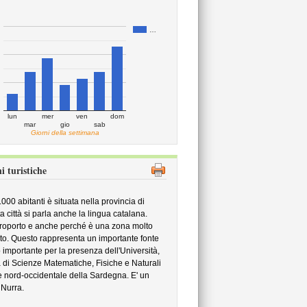
…
lun
mer
ven
dom
mar
gio
sab
Giorni della settimana
i turistiche
000 abitanti è situata nella provincia di
a città si parla anche la lingua catalana.
eroporto e anche perché è una zona molto
ato. Questo rappresenta un importante fonte
o importante per la presenza dell'Università,
tà di Scienze Matematiche, Fisiche e Naturali
rte nord-occidentale della Sardegna. E' un
 Nurra.