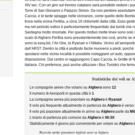
XIV sec. Con un giro sul trenino catalano sarà possibile vedere i punt
Torre di San Giovanni o Palazzo Simon. Da non perdere assolutamen
Caccia, e le tante spiagge nelle vicinanze, come quelle delle Bomba
trova nella vicina Fertilia, a circa 10 chilometri dalla città. Esso gest
ma nel periodo estivo è particolarmente frequentato dai turisti che
Sardegna molto rinomate. Per questo motivo molte linee sono solo 
scalo di Alghero-Fertilia sono prevalentemente low cost, anche se 
sono la easyJet, l’Air One, la Ryanair e l’Alitalia. Vicino all’aeropor
dall’ARST. Dentro la città è piuttosto facile muoversi a piedi, poich
spostarsi nelle vicine località è possibile noleggiare un’auto, oppur
disposizione. Dal centro si raggiungono Capo Caccia, le Grotte di 
italiana. Chi preferisce, può anche utilizzare i Bus Turistici che ferm
Statistiche dei voli su 
Le compagnie aeree che volano su
Alghero
sono
12
Il numero di Aeroporti in questa città è
1
La compagnia aerea più popolare su
Alghero
è
Ryanair
Il volo più frequente attualmente in partenza da
Alghero
è verso
Il volo più popolare attualmente in arrivo su
Alghero
parte da
Mi
L'orario di partenza più comune da
Alghero
è
06:50
Statisticamente il giorno più conveniente per volare su
Alghero
Ricerche medie giornaliere biglietti aerei su Alghero