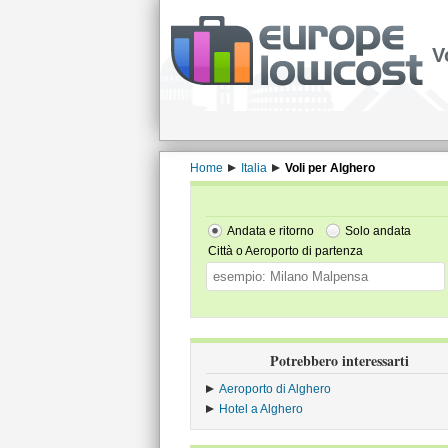
V
Home
Italia
Voli per Alghero
Andata e ritorno
Solo andata
Città o Aeroporto di partenza
Potrebbero interessarti
Aeroporto di Alghero
Hotel a Alghero