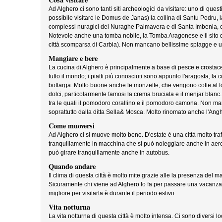
Ad Alghero ci sono tanti siti archeologici da visitare: uno di ques
possibile visitare le Domus de Janas) la collina di Santu Pedru, 
complessi nuragici del Nuraghe Palmavera e di Santa Imbenia, ol
Notevole anche una tomba nobile, la Tomba Aragonese e il sito d
città scomparsa di Carbia). Non mancano bellissime spiagge e un
Mangiare e bere
La cucina di Alghero è principalmente a base di pesce e crostac
tutto il mondo; i piatti più conosciuti sono appunto l'aragosta, la c
bottarga. Molto buone anche le monzette, che vengono cotte al fo
dolci, particolarmente famosi la crema bruciata e il menjar blanc.
tra le quali il pomodoro corallino e il pomodoro camona. Non ma
soprattutto dalla ditta Sella& Mosca. Molto rinomato anche l'Ang
Come muoversi
Ad Alghero ci si muove molto bene. D'estate è una città molto traffi
tranquillamente in macchina che si può noleggiare anche in aeroport
può girare tranquillamente anche in autobus.
Quando andare
Il clima di questa città è molto mite grazie alle la presenza del 
Sicuramente chi viene ad Alghero lo fa per passare una vacanza 
migliore per visitarla è durante il periodo estivo.
Vita notturna
La vita notturna di questa città è molto intensa. Ci sono diversi l