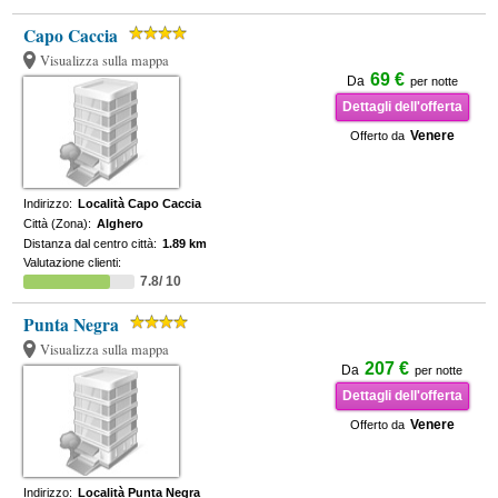
Capo Caccia
Visualizza sulla mappa
69 €
Da
per notte
Dettagli dell'offerta
Venere
Offerto da
Indirizzo:
Località Capo Caccia
Città (Zona):
Alghero
Distanza dal centro città:
1.89 km
Valutazione clienti:
7.8/ 10
Punta Negra
Visualizza sulla mappa
207 €
Da
per notte
Dettagli dell'offerta
Venere
Offerto da
Indirizzo:
Località Punta Negra