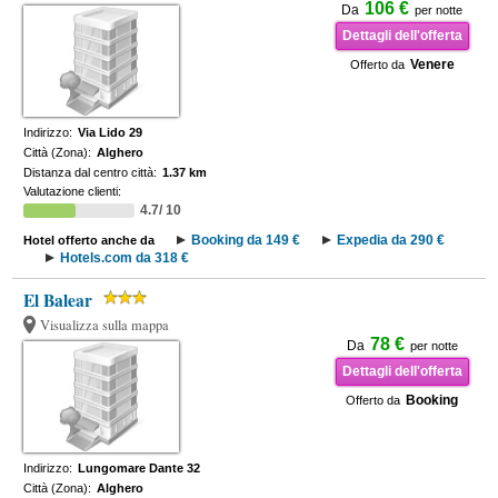
106 €
Da
per notte
Dettagli dell'offerta
Venere
Offerto da
Indirizzo:
Via Lido 29
Città (Zona):
Alghero
Distanza dal centro città:
1.37 km
Valutazione clienti:
4.7/ 10
Booking da 149 €
Expedia da 290 €
Hotel offerto anche da
Hotels.com da 318 €
El Balear
Visualizza sulla mappa
78 €
Da
per notte
Dettagli dell'offerta
Booking
Offerto da
Indirizzo:
Lungomare Dante 32
Città (Zona):
Alghero