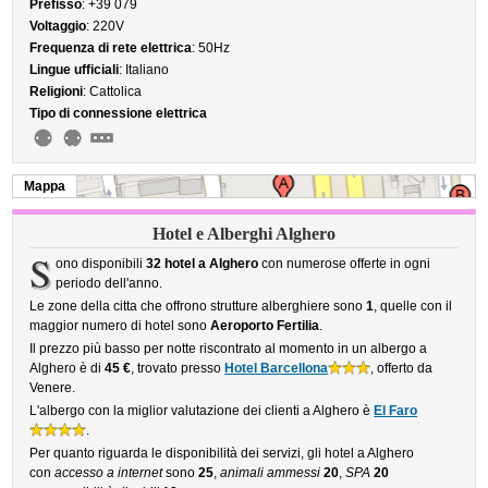
Prefisso
: +39 079
Voltaggio
: 220V
Frequenza di rete elettrica
: 50Hz
Lingue ufficiali
: Italiano
Religioni
: Cattolica
Tipo di connessione elettrica
Mappa
Hotel e Alberghi Alghero
S
ono disponibili
32 hotel a Alghero
con numerose offerte in ogni
periodo dell'anno.
Le zone della citta che offrono strutture alberghiere sono
1
, quelle con il
maggior numero di hotel sono
Aeroporto Fertilia
.
Il prezzo più basso per notte riscontrato al momento in un albergo a
Alghero è di
45 €
, trovato presso
Hotel Barcellona
, offerto da
Venere.
L'albergo con la miglior valutazione dei clienti a Alghero è
El Faro
.
Per quanto riguarda le disponibilità dei servizi, gli hotel a Alghero
con
accesso a internet
sono
25
,
animali ammessi
20
,
SPA
20