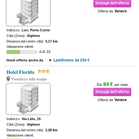
Dettagli dell'offerta
Venere
Offerto da
Indirizzo:
Loc: Porto Conte
Città (Zona):
Alghero
Distanza dal centro città:
3.17 km
Valutazione clienti:
4.4/ 10
LateRooms da 250 €
Hotel offerto anche da
Hotel Florida
Visualizza sulla mappa
64 €
Da
per notte
Dettagli dell'offerta
Venere
Offerto da
Indirizzo:
Via Lido, 15
Città (Zona):
Alghero
Distanza dal centro città:
1.28 km
Valutazione clienti: