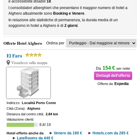
e
accessibilità disabili
18
.
I consolidatori alberghieri che presentano il maggior numero di hotel a
Alghero attualmente sono
Booking e Venere
.
In relazione alle statistiche di permanenza, la durata media di un
soggiorno in hotel a Alghero è di
2 giorni
.
Offerte Hotel Alghero
Ordina per
El Faro
Visualizza sulla mappa
154 €
Da
per notte
Dettagli dell'offerta
Expedia
Offerto da
Indirizzo:
Località Porto Conte
Città (Zona):
Alghero
Distanza dal centro città:
2.84 km
Valutazione clienti:
8.8/ 10
Venere da 180 €
Hotels.com da 285 €
Hotel offerto anche da
LateRooms da 440 €