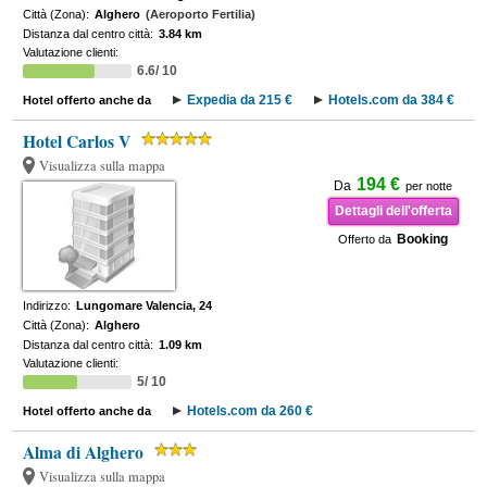
Città (Zona):
Alghero
(Aeroporto Fertilia)
Distanza dal centro città:
3.84 km
Valutazione clienti:
6.6/ 10
Expedia da 215 €
Hotels.com da 384 €
Hotel offerto anche da
Hotel Carlos V
Visualizza sulla mappa
194 €
Da
per notte
Dettagli dell'offerta
Booking
Offerto da
Indirizzo:
Lungomare Valencia, 24
Città (Zona):
Alghero
Distanza dal centro città:
1.09 km
Valutazione clienti:
5/ 10
Hotels.com da 260 €
Hotel offerto anche da
Alma di Alghero
Visualizza sulla mappa