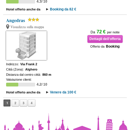
4.3/ 10
Booking da 82 €
Hotel offerto anche da
Angedras
Visualizza sulla mappa
72 €
Da
per notte
Dettagli dell'offerta
Booking
Offerto da
Indirizzo:
Via Frank 2
Città (Zona):
Alghero
Distanza dal centro città:
860 m
Valutazione clienti:
4.2/ 10
Venere da 100 €
Hotel offerto anche da
1
2
3
4