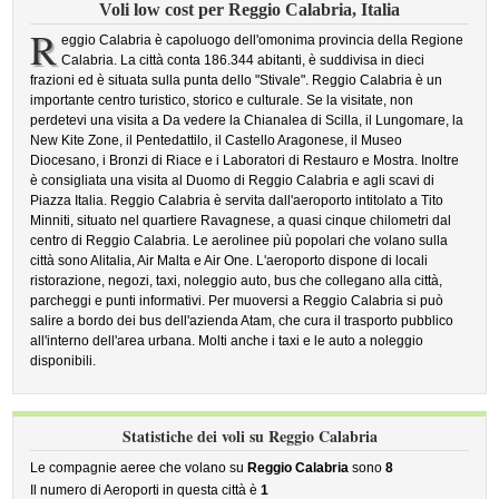
Voli low cost per Reggio Calabria, Italia
R
eggio Calabria è capoluogo dell'omonima provincia della Regione
Calabria. La città conta 186.344 abitanti, è suddivisa in dieci
frazioni ed è situata sulla punta dello "Stivale". Reggio Calabria è un
importante centro turistico, storico e culturale. Se la visitate, non
perdetevi una visita a Da vedere la Chianalea di Scilla, il Lungomare, la
New Kite Zone, il Pentedattilo, il Castello Aragonese, il Museo
Diocesano, i Bronzi di Riace e i Laboratori di Restauro e Mostra. Inoltre
è consigliata una visita al Duomo di Reggio Calabria e agli scavi di
Piazza Italia. Reggio Calabria è servita dall'aeroporto intitolato a Tito
Minniti, situato nel quartiere Ravagnese, a quasi cinque chilometri dal
centro di Reggio Calabria. Le aerolinee più popolari che volano sulla
città sono Alitalia, Air Malta e Air One. L'aeroporto dispone di locali
ristorazione, negozi, taxi, noleggio auto, bus che collegano alla città,
parcheggi e punti informativi. Per muoversi a Reggio Calabria si può
salire a bordo dei bus dell'azienda Atam, che cura il trasporto pubblico
all'interno dell'area urbana. Molti anche i taxi e le auto a noleggio
disponibili.
Statistiche dei voli su Reggio Calabria
Le compagnie aeree che volano su
Reggio Calabria
sono
8
Il numero di Aeroporti in questa città è
1