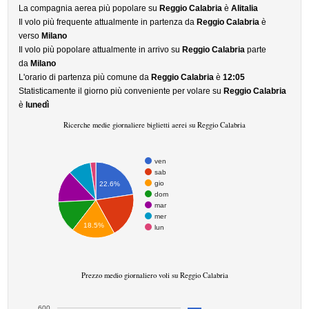
La compagnia aerea più popolare su
Reggio Calabria
è
Alitalia
Il volo più frequente attualmente in partenza da
Reggio Calabria
è
verso
Milano
Il volo più popolare attualmente in arrivo su
Reggio Calabria
parte
da
Milano
L'orario di partenza più comune da
Reggio Calabria
è
12:05
Statisticamente il giorno più conveniente per volare su
Reggio Calabria
è
lunedì
Ricerche medie giornaliere biglietti aerei su Reggio Calabria
ven
sab
gio
22.6%
dom
mar
mer
18.5%
lun
Prezzo medio giornaliero voli su Reggio Calabria
600