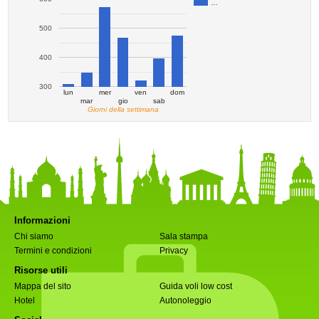
…
500
400
300
lun
mer
ven
dom
mar
gio
sab
Giorni della settimana
Informazioni
Chi siamo
Sala stampa
Termini e condizioni
Privacy
Risorse utili
Mappa del sito
Guida voli low cost
Hotel
Autonoleggio