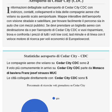
Aeroporto di Cedar City (CDC)
I
nformazioni dettagliate sull'aeroporto di Cedar City CDC con
indirizzo, contatti, collegamenti e lista delle compagnie aeree che
volano su questo scalo aeroportuale. Mappe interattive dell'aeroporto
con visione stradale e satellitare, per trovare facilmente il percorso sia in
auto che con mezzi pubblici. Se devi prenotare un biglietto aereo con
destinazione da o per l'aeroporto di Cedar City CDC e vuoi risparmiare,
trova e confronta i prezzi di tutti i voli low cost, last minute e di linea con il
veloce motore di ricerca per voli economici di Europelowcost.
Statistiche aeroporto di Cedar City - CDC
Le compagnie aeree che volano su
Cedar City CDC
sono
2
Il volo più comunemente in arrivo su
Cedar City CDC
parte da
Monaco
di baviera Franz josef strauss MUC
Le città collegate direttamente con
Cedar City CDC
sono
5
Percentuale di ricerche voli giornaliera su Cedar City
gio