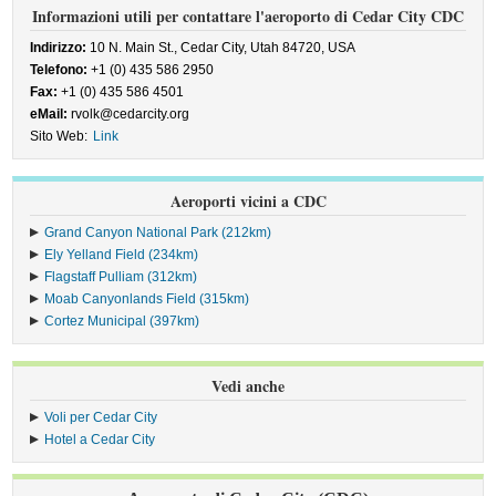
Informazioni utili per contattare l'aeroporto di Cedar City CDC
Indirizzo:
10 N. Main St., Cedar City, Utah 84720, USA
Telefono:
+1 (0) 435 586 2950
Fax:
+1 (0) 435 586 4501
eMail:
rvolk@cedarcity.org
Sito Web:
Link
Aeroporti vicini a CDC
Grand Canyon National Park (212km)
Ely Yelland Field (234km)
Flagstaff Pulliam (312km)
Moab Canyonlands Field (315km)
Cortez Municipal (397km)
Vedi anche
Voli per Cedar City
Hotel a Cedar City