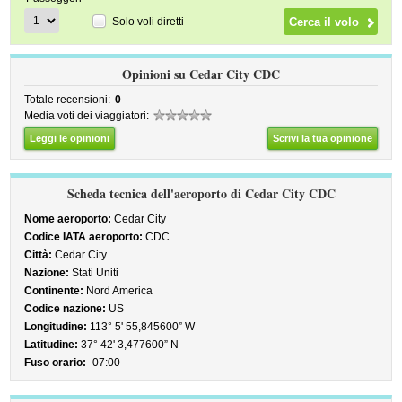
Solo voli diretti
Opinioni su Cedar City CDC
Totale recensioni:
0
Media voti dei viaggiatori:
Leggi le opinioni
Scrivi la tua opinione
Scheda tecnica dell'aeroporto di Cedar City CDC
Nome aeroporto:
Cedar City
Codice IATA aeroporto:
CDC
Città:
Cedar City
Nazione:
Stati Uniti
Continente:
Nord America
Codice nazione:
US
Longitudine:
113° 5' 55,845600” W
Latitudine:
37° 42' 3,477600” N
Fuso orario:
-07:00