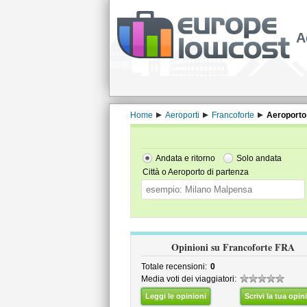
A
Home
Aeroporti
Francoforte
Aeroporto 
Andata e ritorno
Solo andata
Città o Aeroporto di partenza
Opinioni su Francoforte FRA
Totale recensioni:
0
Media voti dei viaggiatori:
Leggi le opinioni
Scrivi la tua opin