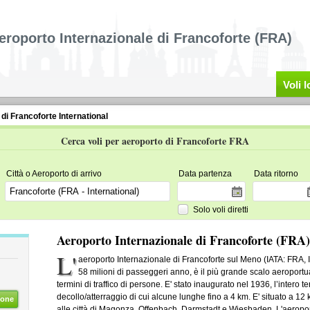
eroporto Internazionale di Francoforte (FRA)
Voli 
di Francoforte International
Cerca voli per aeroporto di Francoforte FRA
Città o Aeroporto di arrivo
Data partenza
Data ritorno
Solo voli diretti
Aeroporto Internazionale di Francoforte (FRA)
L'
aeroporto Internazionale di Francoforte sul Meno (IATA: FRA,
58 milioni di passeggeri anno, è il più grande scalo aeroport
termini di traffico di persone. E' stato inaugurato nel 1936, l’intero t
decollo/atterraggio di cui alcune lunghe fino a 4 km. E' situato a 12
ione
alle città di Magonza, Offenbach, Darmstadt e Wiesbaden. L'aeroport