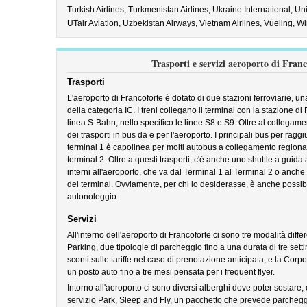
Turkish Airlines,
Turkmenistan Airlines,
Ukraine International,
Uni
UTair Aviation,
Uzbekistan Airways,
Vietnam Airlines,
Vueling,
Wi
Trasporti e servizi aeroporto di Franc
Trasporti
L'aeroporto di Francoforte è dotato di due stazioni ferroviarie, una 
della categoria IC. I treni collegano il terminal con la stazione di 
linea S-Bahn, nello specifico le linee S8 e S9. Oltre al collegame
dei trasporti in bus da e per l'aeroporto. I principali bus per raggiun
terminal 1 è capolinea per molti autobus a collegamento regiona
terminal 2. Oltre a questi trasporti, c'è anche uno shuttle a guida
interni all'aeroporto, che va dal Terminal 1 al Terminal 2 o anche a
dei terminal. Ovviamente, per chi lo desiderasse, è anche possibil
autonoleggio.
Servizi
All'interno dell'aeroporto di Francoforte ci sono tre modalità diffe
Parking, due tipologie di parcheggio fino a una durata di tre setti
sconti sulle tariffe nel caso di prenotazione anticipata, e la Corpora
un posto auto fino a tre mesi pensata per i frequent flyer.
Intorno all'aeroporto ci sono diversi alberghi dove poter sostare, e 
servizio Park, Sleep and Fly, un pacchetto che prevede parcheggio,