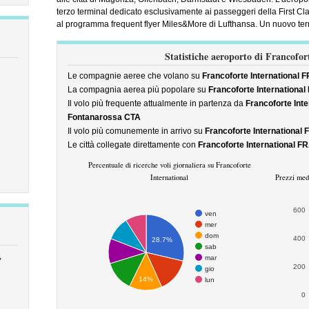
terzo terminal dedicato esclusivamente ai passeggeri della First Cl
al programma frequent flyer Miles&More di Lufthansa. Un nuovo term
Statistiche aeroporto di Francofort
Le compagnie aeree che volano su
Francoforte International 
La compagnia aerea più popolare su
Francoforte International
Il volo più frequente attualmente in partenza da
Francoforte Int
Fontanarossa CTA
Il volo più comunemente in arrivo su
Francoforte International
Le città collegate direttamente con
Francoforte International F
Percentuale di ricerche voli giornaliera su Francoforte
International
Prezzi medi
600
ven
mer
dom
400
28.7%
sab
,
mar
200
gio
14%
lun
0