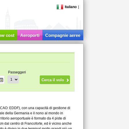
Italiano
|
low cost
Aeroporti
Compagnie aeree
Passeggeri
 ICAO: EDDF), con una capacità di gestione di
uale della Germania e il nono al mondo in
erritorio aeroportuale è formato da 4 piste di
 km dal centro di Francoforte, ed è vicino anche
o è diviso in due terminal molto grandi più un