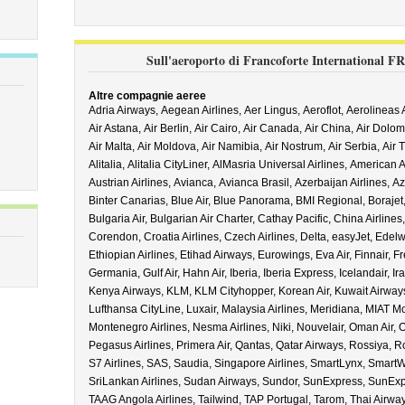
Sull'aeroporto di Francoforte International FR
Altre compagnie aeree
Adria Airways,
Aegean Airlines,
Aer Lingus,
Aeroflot,
Aerolineas 
Air Astana,
Air Berlin,
Air Cairo,
Air Canada,
Air China,
Air Dolomi
Air Malta,
Air Moldova,
Air Namibia,
Air Nostrum,
Air Serbia,
Air 
Alitalia,
Alitalia CityLiner,
AlMasria Universal Airlines,
American A
Austrian Airlines,
Avianca,
Avianca Brasil,
Azerbaijan Airlines,
Az
Binter Canarias,
Blue Air,
Blue Panorama,
BMI Regional,
Borajet
Bulgaria Air,
Bulgarian Air Charter,
Cathay Pacific,
China Airlines
Corendon,
Croatia Airlines,
Czech Airlines,
Delta,
easyJet,
Edelwe
Ethiopian Airlines,
Etihad Airways,
Eurowings,
Eva Air,
Finnair,
Fr
Germania,
Gulf Air,
Hahn Air,
Iberia,
Iberia Express,
Icelandair,
Ira
Kenya Airways,
KLM,
KLM Cityhopper,
Korean Air,
Kuwait Airway
Lufthansa CityLine,
Luxair,
Malaysia Airlines,
Meridiana,
MIAT Mo
Montenegro Airlines,
Nesma Airlines,
Niki,
Nouvelair,
Oman Air,
O
Pegasus Airlines,
Primera Air,
Qantas,
Qatar Airways,
Rossiya,
Ro
S7 Airlines,
SAS,
Saudia,
Singapore Airlines,
SmartLynx,
SmartW
SriLankan Airlines,
Sudan Airways,
Sundor,
SunExpress,
SunExp
TAAG Angola Airlines,
Tailwind,
TAP Portugal,
Tarom,
Thai Airwa