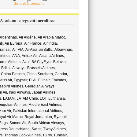
Giorni della settimana
A volano le seguenti aerolinee
Argentinas,
Air Algérie,
Air Arabia Maroc,
ti,
Air Europa,
Air France,
Air India,
Transat,
Air VIA,
AirAsia,
airBaltic,
Albawings,
irlines,
ANA,
Antrak Air,
Asiana Airlines,
ores Airlines,
Azul,
BA CityFlyer,
Belavia,
,
British Airways,
Brussels Airlines,
,
China Eastern,
China Southern,
Condor,
iss Air,
Egyptair,
El Al,
Ellinair,
Emirates,
eebird Airlines,
Georgian Airways,
n Air,
Iraqi Airways,
Japan Airlines,
s,
LATAM,
LATAM Chile,
LOT,
Lufthansa,
ngolian Airlines,
Middle East Airlines,
nur Air,
Pakistan International Airlines,
yal Air Maroc,
Royal Jordanian,
Ryanair,
ings,
Somon Air,
South African Airways,
ress Deutschland,
Swiss,
T'way Airlines,
ys,
Thomas Cook Airlines,
TUIfly,
Tunisair,