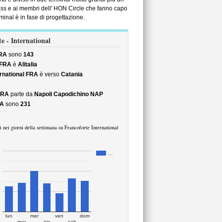
ass e ai membri dell' HON Circle che fanno capo
inal è in fase di progettazione.
e - International
FRA
sono
143
 FRA
è
Alitalia
ernational FRA
è verso
Catania
 FRA
parte da
Napoli Capodichino NAP
RA
sono
231
 nei giorni della settimana su Francoforte International
…
lun
mer
ven
dom
mar
gio
sab