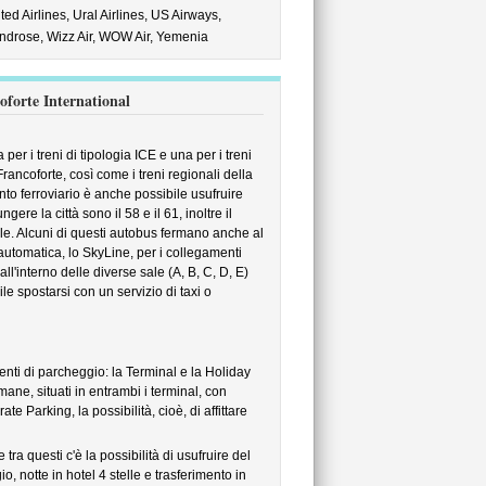
ted Airlines,
Ural Airlines,
US Airways,
ndrose,
Wizz Air,
WOW Air,
Yemenia
oforte International
per i treni di tipologia ICE e una per i treni
Francoforte, così come i treni regionali della
nto ferroviario è anche possibile usufruire
gere la città sono il 58 e il 61, inoltre il
le. Alcuni di questi autobus fermano anche al
 automatica, lo SkyLine, per i collegamenti
ll'interno delle diverse sale (A, B, C, D, E)
e spostarsi con un servizio di taxi o
renti di parcheggio: la Terminal e la Holiday
mane, situati in entrambi i terminal, con
te Parking, la possibilità, cioè, di affittare
tra questi c'è la possibilità di usufruire del
 notte in hotel 4 stelle e trasferimento in