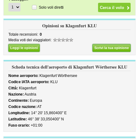
Solo voli diretti
Opinioni su Klagenfurt KLU
Totale recensioni:
0
Media voti dei viaggiatori:
Leggi le opinioni
Scrivi la tua opinione
Scheda tecnica dell'aeroporto di Klagenfurt Wörthersee KLU
Nome aeroporto:
Klagenfurt Wörthersee
Codice IATA aeroporto:
KLU
Città:
Klagenfurt
Nazione:
Austria
Continente:
Europa
Codice nazione:
AT
Longitudine:
14° 20' 15,860400” E
Latitudine:
46° 38' 33,050400” N
Fuso orario:
+01:00