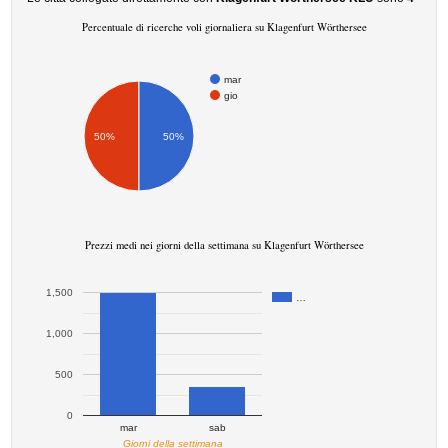
Percentuale di ricerche voli giornaliera su Klagenfurt Wörthersee
mar
gio
50%
50%
Prezzi medi nei giorni della settimana su Klagenfurt Wörthersee
1,500
…
1,000
500
0
mar
sab
Giorni della settimana