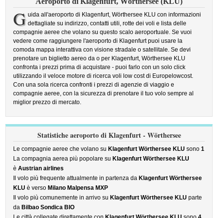
Aeroporto di Klagenfurt, Wörthersee (KLU)
G
uida all'aeroporto di Klagenfurt, Wörthersee KLU con informazioni
dettagliate su indirizzo, contatti utili, rotte dei voli e lista delle
compagnie aeree che volano su questo scalo aeroportuale. Se vuoi
vedere come raggiungere l'aeroporto di Klagenfurt puoi usare la
comoda mappa interattiva con visione stradale o satellitale. Se devi
prenotare un biglietto aereo da o per Klagenfurt, Wörthersee KLU
confronta i prezzi prima di acquistare - puoi farlo con un solo click
utilizzando il veloce motore di ricerca voli low cost di Europelowcost.
Con una sola ricerca confronti i prezzi di agenzie di viaggio e
compagnie aeree, con la sicurezza di prenotare il tuo volo sempre al
miglior prezzo di mercato.
Statistiche aeroporto di Klagenfurt - Wörthersee
Le compagnie aeree che volano su
Klagenfurt Wörthersee KLU
sono
1
La compagnia aerea più popolare su
Klagenfurt Wörthersee KLU
è
Austrian airlines
Il volo più frequente attualmente in partenza da
Klagenfurt Wörthersee
KLU
è verso
Milano Malpensa MXP
Il volo più comunemente in arrivo su
Klagenfurt Wörthersee KLU
parte
da
Bilbao Sondica BIO
Le città collegate direttamente con
Klagenfurt Wörthersee KLU
sono
4