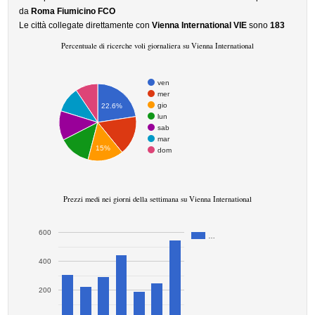
da
Roma Fiumicino FCO
Le città collegate direttamente con
Vienna International VIE
sono
183
Percentuale di ricerche voli giornaliera su Vienna International
ven
mer
gio
22.6%
lun
sab
mar
15%
dom
Prezzi medi nei giorni della settimana su Vienna International
600
…
400
200