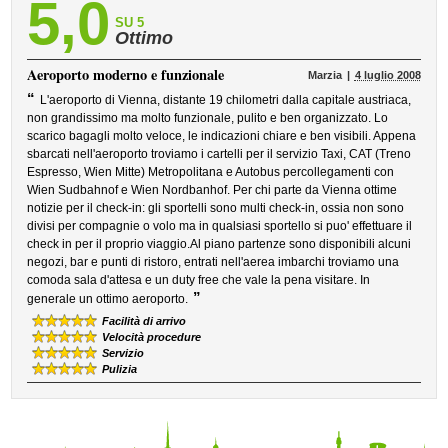
5,0
SU 5
Ottimo
Aeroporto moderno e funzionale
Marzia
4 luglio 2008
“
L'aeroporto di Vienna, distante 19 chilometri dalla capitale austriaca,
non grandissimo ma molto funzionale, pulito e ben organizzato. Lo
scarico bagagli molto veloce, le indicazioni chiare e ben visibili. Appena
sbarcati nell'aeroporto troviamo i cartelli per il servizio Taxi, CAT (Treno
Espresso, Wien Mitte) Metropolitana e Autobus percollegamenti con
Wien Sudbahnof e Wien Nordbanhof. Per chi parte da Vienna ottime
notizie per il check-in: gli sportelli sono multi check-in, ossia non sono
divisi per compagnie o volo ma in qualsiasi sportello si puo' effettuare il
check in per il proprio viaggio.Al piano partenze sono disponibili alcuni
negozi, bar e punti di ristoro, entrati nell'aerea imbarchi troviamo una
comoda sala d'attesa e un duty free che vale la pena visitare. In
”
generale un ottimo aeroporto.
Facilità di arrivo
Velocità procedure
Servizio
Pulizia