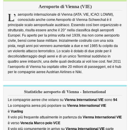
Aeroporto di Vienna (VIE)
L’
aeroporto internazionale di Vienna (IATA: VIE, ICAO: LOWW),
conosciuto anche come Aeroporto di Vienna-Schwechat è il
principale scalo aeroportuale austriaco. Essendo così ben organizzato e
strutturato, risulta essere anche il 20° nella classifica degli aeroporti
Europei. Fu aperto per la prima volta nel 1939, ma non come aeroporto
civile, bensì come base militare. Inizialmente costruito con una sola
pista, negli anni poi vennero aumentate a due e nel 1985 fu colpito da
un violento attacco terroristico. Lo scalo è dotato di due piste per il
decollo/atterraggio degli aerei e di un unico Terminal suddiviso in
quattro aree imbarchi, una delle quali dedicata ai voli low cost. Nel 2011
l’aeroporto di Vienna ha ospitato oltre 20 milioni di passeggeri, ed è hub
per le compagnie aeree Austrian Airlines e Niki.
Statistiche aeroporto di Vienna - International
Le compagnie aeree che volano su
Vienna International VIE
sono
94
La compagnia aerea più popolare su
Vienna International VIE
è
Vueling
Il volo più frequente attualmente in partenza da
Vienna International VIE
è verso
Venezia Marco polo VCE
Il volo più comunemente in arrivo su
Vienna International VIE
parte