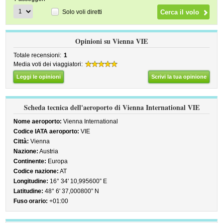
Solo voli diretti
Opinioni su Vienna VIE
Totale recensioni:
1
Media voti dei viaggiatori:
Leggi le opinioni
Scrivi la tua opinione
Scheda tecnica dell'aeroporto di Vienna International VIE
Nome aeroporto:
Vienna International
Codice IATA aeroporto:
VIE
Città:
Vienna
Nazione:
Austria
Continente:
Europa
Codice nazione:
AT
Longitudine:
16° 34' 10,995600” E
Latitudine:
48° 6' 37,000800” N
Fuso orario:
+01:00