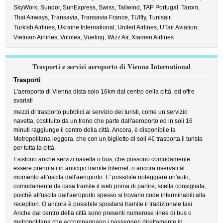
SkyWork,
Sundor,
SunExpress,
Swiss,
Tailwind,
TAP Portugal,
Tarom,
Thai Airways,
Transavia,
Transavia France,
TUIfly,
Tunisair,
Turkish Airlines,
Ukraine International,
United Airlines,
UTair Aviation,
Vietnam Airlines,
Volotea,
Vueling,
Wizz Air,
Xiamen Airlines
Trasporti e servizi aeroporto di Vienna International
Trasporti
L'aeroporto di Vienna dista solo 16km dal centro della città, ed offre
svariati
mezzi di trasporto pubblici al servizio dei turisti, come un servizio
navetta, costituito da un treno che parte dall'aeroporto ed in soli 16
minuti raggiunge il centro della città. Ancora, è disponibile la
Metropolitana leggera, che con un biglietto di soli 4€ trasporta il turista
per tutta la città.
Esistono anche servizi navetta o bus, che possono comodamente
essere prenotati in anticipo tramite Internet, o ancora riservati al
momento all'uscita dall'aeroporto. E' possibile noleggiare un'auto,
comodamente da casa tramite il web prima di partire, scelta consigliata,
poichè all'uscita dall'aeroporto spesso si trovano code interminabili alla
reception. O ancora è possibile spostarsi tramite il tradizionale taxi.
Anche dal centro della città sono presenti numerose linee di bus o
metropolitana che accompagnano i passeggeri direttamente in