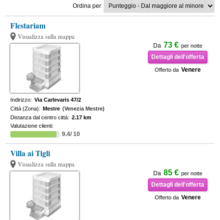
Ordina per
Flestariam
Visualizza sulla mappa
73 €
Da
per notte
Dettagli dell'offerta
Venere
Offerto da
Indirizzo:
Via Carlevaris 47/2
Città (Zona):
Mestre
(Venezia Mestre)
Distanza dal centro città:
2.17 km
Valutazione clienti:
9.4/ 10
Villa ai Tigli
Visualizza sulla mappa
85 €
Da
per notte
Dettagli dell'offerta
Venere
Offerto da