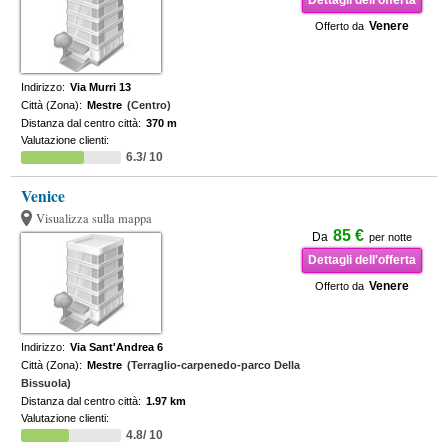
Dettagli dell'offerta
Venere
Offerto da
Indirizzo:
Via Murri 13
Città (Zona):
Mestre
(Centro)
Distanza dal centro città:
370 m
Valutazione clienti:
6.3/ 10
Venice
Visualizza sulla mappa
85 €
Da
per notte
Dettagli dell'offerta
Venere
Offerto da
Indirizzo:
Via Sant'Andrea 6
Città (Zona):
Mestre
(Terraglio-carpenedo-parco Della
Bissuola)
Distanza dal centro città:
1.97 km
Valutazione clienti:
4.8/ 10