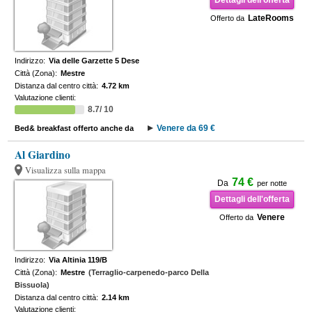
Dettagli dell'offerta
LateRooms
Offerto da
Indirizzo:
Via delle Garzette 5 Dese
Città (Zona):
Mestre
Distanza dal centro città:
4.72 km
Valutazione clienti:
8.7/ 10
Venere da 69 €
Bed& breakfast offerto anche da
Al Giardino
Visualizza sulla mappa
74 €
Da
per notte
Dettagli dell'offerta
Venere
Offerto da
Indirizzo:
Via Altinia 119/B
Città (Zona):
Mestre
(Terraglio-carpenedo-parco Della
Bissuola)
Distanza dal centro città:
2.14 km
Valutazione clienti: