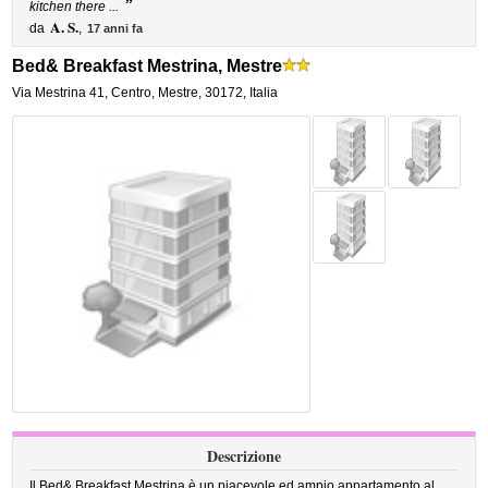
”
kitchen there ...
A. S.
da
,
17 anni fa
Bed& Breakfast Mestrina, Mestre
Via Mestrina 41
,
Centro,
Mestre
,
30172,
Italia
Descrizione
Il Bed& Breakfast Mestrina è un piacevole ed ampio appartamento al