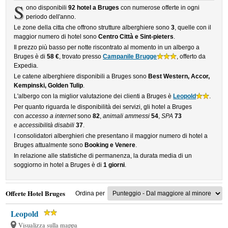
S
ono disponibili
92 hotel a Bruges
con numerose offerte in ogni
periodo dell'anno.
Le zone della citta che offrono strutture alberghiere sono
3
, quelle con il
maggior numero di hotel sono
Centro Città e Sint-pieters
.
Il prezzo più basso per notte riscontrato al momento in un albergo a
Bruges è di
58 €
, trovato presso
Campanile Brugge
, offerto da
Expedia.
Le catene alberghiere disponibili a Bruges sono
Best Western, Accor,
Kempinski, Golden Tulip
.
L'albergo con la miglior valutazione dei clienti a Bruges è
Leopold
.
Per quanto riguarda le disponibilità dei servizi, gli hotel a Bruges
con
accesso a internet
sono
82
,
animali ammessi
54
,
SPA
73
e
accessibilità disabili
37
.
I consolidatori alberghieri che presentano il maggior numero di hotel a
Bruges attualmente sono
Booking e Venere
.
In relazione alle statistiche di permanenza, la durata media di un
soggiorno in hotel a Bruges è di
1 giorni
.
Offerte Hotel Bruges
Ordina per
Leopold
Visualizza sulla mappa