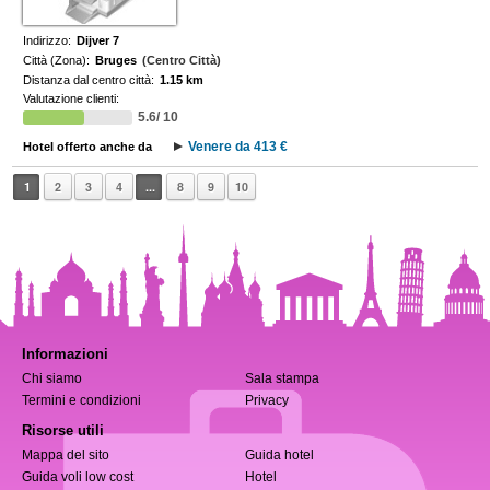
Indirizzo:
Dijver 7
Città (Zona):
Bruges
(Centro Città)
Distanza dal centro città:
1.15 km
Valutazione clienti:
5.6/ 10
Venere da 413 €
Hotel offerto anche da
1
2
3
4
...
8
9
10
Informazioni
Chi siamo
Sala stampa
Termini e condizioni
Privacy
Risorse utili
Mappa del sito
Guida hotel
Guida voli low cost
Hotel