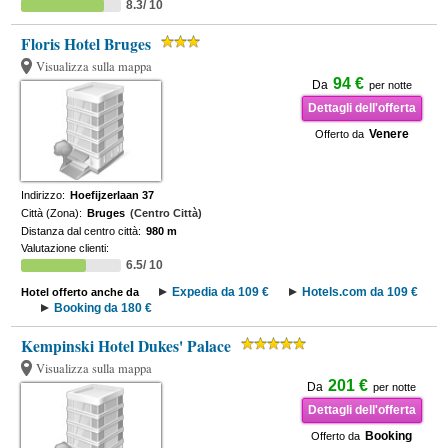
8.3/ 10
Floris Hotel Bruges
Visualizza sulla mappa
94 €
Da
per notte
Dettagli dell'offerta
Venere
Offerto da
Indirizzo:
Hoefijzerlaan 37
Città (Zona):
Bruges
(Centro Città)
Distanza dal centro città:
980 m
Valutazione clienti:
6.5/ 10
Expedia da 109 €
Hotels.com da 109 €
Hotel offerto anche da
Booking da 180 €
Kempinski Hotel Dukes' Palace
Visualizza sulla mappa
201 €
Da
per notte
Dettagli dell'offerta
Booking
Offerto da