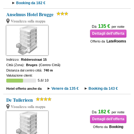
Booking da 182 €
Anselmus Hotel Brugge
Visualizza sulla mappa
135 €
Da
per notte
Dettagli dell'offerta
LateRooms
Offerto da
Indirizzo:
Riddersstraat 15
Città (Zona):
Bruges
(Centro Città)
Distanza dal centro città:
740 m
Valutazione clienti:
5.6/ 10
Venere da 135 €
Booking da 143 €
Hotel offerto anche da
De Tuilerieen
Visualizza sulla mappa
182 €
Da
per notte
Dettagli dell'offerta
Booking
Offerto da