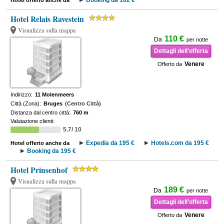
Booking da 162 €
Hotel offerto anche da
Hotel Relais Ravestein
Visualizza sulla mappa
110 €
Da
per notte
Dettagli dell'offerta
Venere
Offerto da
Indirizzo:
11 Molenmeers
Città (Zona):
Bruges
(Centro Città)
Distanza dal centro città:
760 m
Valutazione clienti:
5.7/ 10
Expedia da 195 €
Hotels.com da 195 €
Hotel offerto anche da
Booking da 195 €
Hotel Prinsenhof
Visualizza sulla mappa
189 €
Da
per notte
Dettagli dell'offerta
Venere
Offerto da