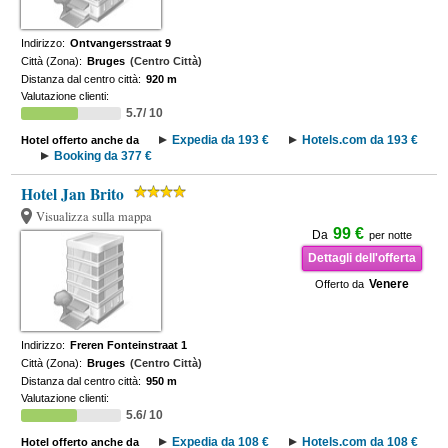
Indirizzo:
Ontvangersstraat 9
Città (Zona):
Bruges
(Centro Città)
Distanza dal centro città:
920 m
Valutazione clienti:
5.7/ 10
Expedia da 193 €
Hotels.com da 193 €
Hotel offerto anche da
Booking da 377 €
Hotel Jan Brito
Visualizza sulla mappa
99 €
Da
per notte
Dettagli dell'offerta
Venere
Offerto da
Indirizzo:
Freren Fonteinstraat 1
Città (Zona):
Bruges
(Centro Città)
Distanza dal centro città:
950 m
Valutazione clienti:
5.6/ 10
Expedia da 108 €
Hotels.com da 108 €
Hotel offerto anche da