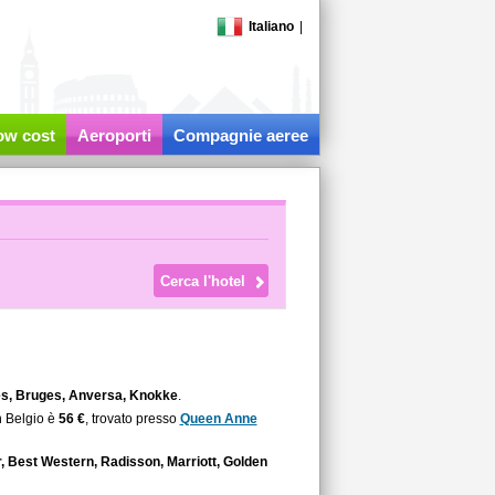
Italiano
|
low cost
Aeroporti
Compagnie aeree
es, Bruges, Anversa, Knokke
.
n Belgio è
56 €
, trovato presso
Queen Anne
, Best Western, Radisson, Marriott, Golden