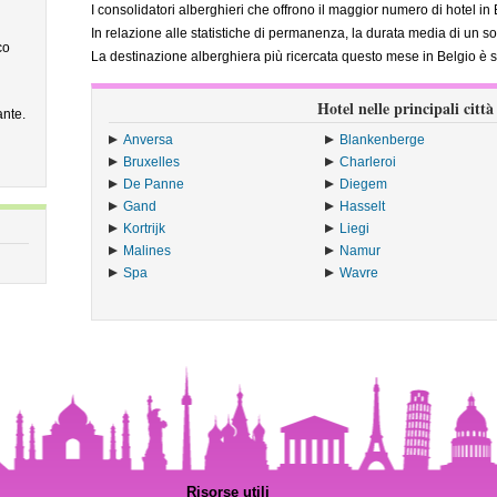
I consolidatori alberghieri che offrono il maggior numero di hotel i
In relazione alle statistiche di permanenza, la durata media di un so
co
La destinazione alberghiera più ricercata questo mese in Belgio è 
Hotel nelle principali città
ante.
Anversa
Blankenberge
Bruxelles
Charleroi
De Panne
Diegem
Gand
Hasselt
Kortrijk
Liegi
Malines
Namur
Spa
Wavre
Risorse utili