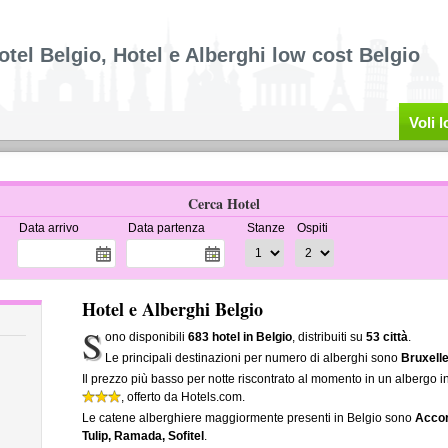
otel Belgio, Hotel e Alberghi low cost Belgio
Voli 
Cerca Hotel
Data arrivo
Data partenza
Stanze
Ospiti
Hotel e Alberghi Belgio
S
ono disponibili
683 hotel in Belgio
, distribuiti su
53 città
.
Le principali destinazioni per numero di alberghi sono
Bruxell
Il prezzo più basso per notte riscontrato al momento in un albergo i
, offerto da Hotels.com.
Le catene alberghiere maggiormente presenti in Belgio sono
Accor
Tulip, Ramada, Sofitel
.