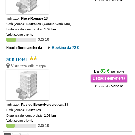
Venere
Offerto da
Indirizzo:
Place Rouppe 13
Città (Zona):
Bruxelles
(Centro Città Sud)
Distanza dal centro città:
1.05 km
Valutazione clienti:
3.2/ 10
Booking da 72 €
Hotel offerto anche da
Sun Hotel
Visualizza sulla mappa
83 €
Da
per notte
Dettagli dell'offerta
Venere
Offerto da
Indirizzo:
Rue du BergerHerderstraat 38
Città (Zona):
Bruxelles
Distanza dal centro città:
1.09 km
Valutazione clienti:
2.8/ 10