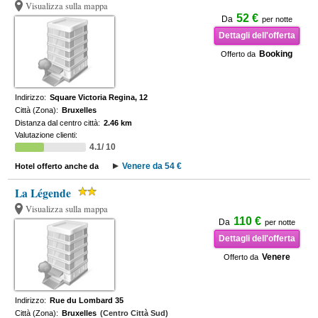
Visualizza sulla mappa
52 €
Da
per notte
Dettagli dell'offerta
Booking
Offerto da
Indirizzo:
Square Victoria Regina, 12
Città (Zona):
Bruxelles
Distanza dal centro città:
2.46 km
Valutazione clienti:
4.1/ 10
Venere da 54 €
Hotel offerto anche da
La Légende
Visualizza sulla mappa
110 €
Da
per notte
Dettagli dell'offerta
Venere
Offerto da
Indirizzo:
Rue du Lombard 35
Città (Zona):
Bruxelles
(Centro Città Sud)