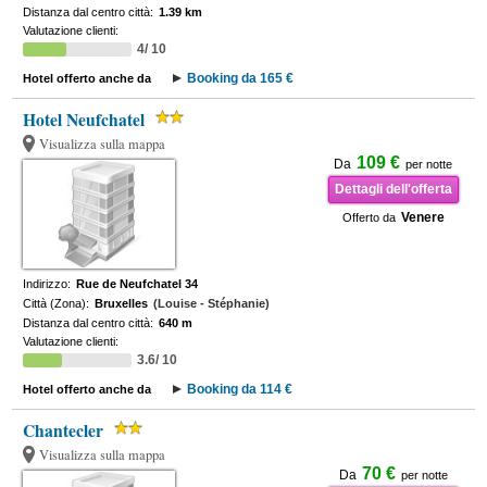
Distanza dal centro città:
1.39 km
Valutazione clienti:
4/ 10
Booking da 165 €
Hotel offerto anche da
Hotel Neufchatel
Visualizza sulla mappa
109 €
Da
per notte
Dettagli dell'offerta
Venere
Offerto da
Indirizzo:
Rue de Neufchatel 34
Città (Zona):
Bruxelles
(Louise - Stéphanie)
Distanza dal centro città:
640 m
Valutazione clienti:
3.6/ 10
Booking da 114 €
Hotel offerto anche da
Chantecler
Visualizza sulla mappa
70 €
Da
per notte