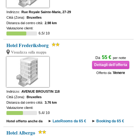
Indirizzo:
Rue Royale Sainte-Marie, 27-29
Città (Zona):
Bruxelles
Distanza dal centro città:
2.98 km
Valutazione clienti:
6.5/ 10
Hotel Frederiksborg
Visualizza sulla mappa
55 €
Da
per notte
Dettagli dell'offerta
Venere
Offerto da
Indirizzo:
AVENUE BROUSTIN 118
Città (Zona):
Bruxelles
Distanza dal centro città:
3.76 km
Valutazione clienti:
5.4/ 10
LateRooms da 65 €
Booking da 65 €
Hotel offerto anche da
Hotel Albergo