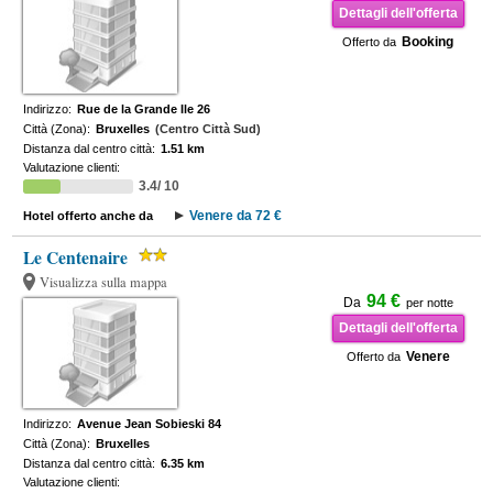
Dettagli dell'offerta
Booking
Offerto da
Indirizzo:
Rue de la Grande Ile 26
Città (Zona):
Bruxelles
(Centro Città Sud)
Distanza dal centro città:
1.51 km
Valutazione clienti:
3.4/ 10
Venere da 72 €
Hotel offerto anche da
Le Centenaire
Visualizza sulla mappa
94 €
Da
per notte
Dettagli dell'offerta
Venere
Offerto da
Indirizzo:
Avenue Jean Sobieski 84
Città (Zona):
Bruxelles
Distanza dal centro città:
6.35 km
Valutazione clienti: