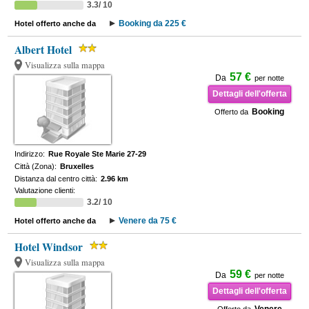
3.3/ 10
Booking da 225 €
Hotel offerto anche da
Albert Hotel
Visualizza sulla mappa
57 €
Da
per notte
Dettagli dell'offerta
Booking
Offerto da
Indirizzo:
Rue Royale Ste Marie 27-29
Città (Zona):
Bruxelles
Distanza dal centro città:
2.96 km
Valutazione clienti:
3.2/ 10
Venere da 75 €
Hotel offerto anche da
Hotel Windsor
Visualizza sulla mappa
59 €
Da
per notte
Dettagli dell'offerta