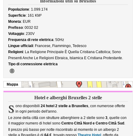
Informazioni utili su Bruxelles
Popolazione
: 1.099.174
Superficie
: 161 KM²
Moneta
: EUR
Prefisso
: 0032 02
Voltaggio
: 230V
Frequenza di rete elettrica
: 50Hz
Lingue ufficiali
: Francese, Fiammingo, Tedesco
Religioni
: La Religione Principale È Quella Cristiana Cattolica; Sono
Presenti Anche Le Religioni Ebraica, Islamica E Cristiana Protestante.
Tipo di connessione elettrica
Mappa
Hotel e alberghi Bruxelles 2 stelle
S
ono disponibili
24 hotel 2 stelle a Bruxelles
, con numerose offerte
in ogni periodo dell'anno.
Le zone della città con strutture alberghiere a 2 stelle sono
3
, quelle con
il maggior numero di hotel sono
Centro Città Nord e Centro Città Sud
.
Il prezzo più basso per notte riscontrato al momento in un albergo 2
stelle a Bruxelles è di
64 €
, trovato presso
Theatre Hotel
, offerto da