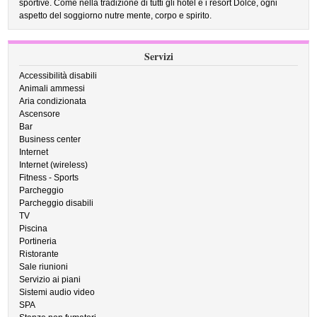
sportive. Come nella tradizione di tutti gli hotel e i resort Dolce, ogni
aspetto del soggiorno nutre mente, corpo e spirito.
Servizi
Accessibilità disabili
Animali ammessi
Aria condizionata
Ascensore
Bar
Business center
Internet
Internet (wireless)
Fitness - Sports
Parcheggio
Parcheggio disabili
TV
Piscina
Portineria
Ristorante
Sale riunioni
Servizio ai piani
Sistemi audio video
SPA