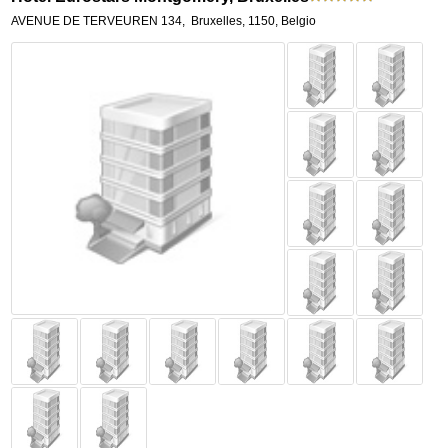
AVENUE DE TERVEUREN 134
,
Bruxelles
,
1150,
Belgio