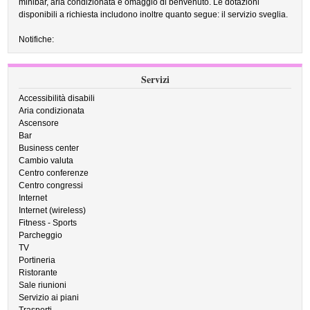
minibar, aria condizionata e omaggio di benvenuto. Le dotazioni
disponibili a richiesta includono inoltre quanto segue: il servizio sveglia.
Notifiche:
Servizi
Accessibilità disabili
Aria condizionata
Ascensore
Bar
Business center
Cambio valuta
Centro conferenze
Centro congressi
Internet
Internet (wireless)
Fitness - Sports
Parcheggio
TV
Portineria
Ristorante
Sale riunioni
Servizio ai piani