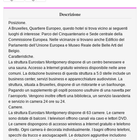
Descrizione
Posizione.
A Bruxelles, Quartiere Europeo, questo hotel si trova vicino ai seguenti
luoghi di interesse: Parco del Cinquantenario e Sede centrale della
Commissione Europea. Nelle vicinanze si trovano anche Edificio del
Parlamento dell’Unione Europea e Museo Reale delle Belle Arti del
Belgio.
Caratteristiche.
La struttura Eurostars Montgomery dispone di un centro benessere e
una sauna. Accesso a Internet gratuito wireless disponibile nelle aree
comuni. La dotazione business di questa struttura a 5.0 stelle include un
business center, servizi business e apparecchiature audiovisive. La
struttura, situata a Bruxelles, dispone di un ristorante e un bar/lounge.
Pagando un supplemento gli ospiti possono usufruire di una navetta per
l’aeroporto. Vengono inoltre offerti una biblioteca, un servizio lavanderia
e servizio in camera 24 ore su 24.
Camere.
La struttura Eurostars Montgomery dispone di 63 camere. Le camere
sono dotate di balconi. I televisori offrono canali via cavo e lettori DVD.
Le camere dispongono di accesso wireless a Internet gratuito e telefono
diretto. Ogni camera è decorata individualmente. I bagni offrono telefoni,
specchi da trucco e asciugacapelli. Le dotazioni aggiuntive includono