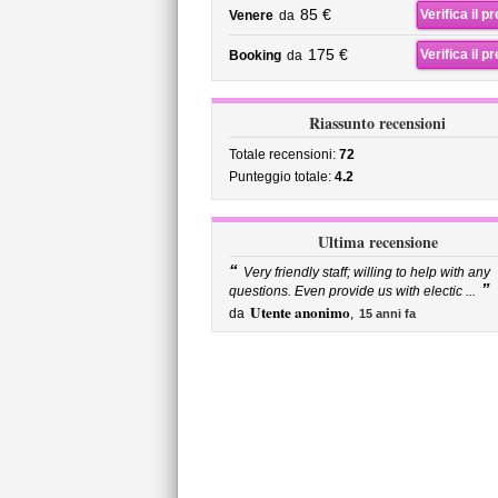
85 €
Verifica il p
Venere
da
175 €
Verifica il p
Booking
da
Riassunto recensioni
Totale recensioni:
72
Punteggio totale:
4.2
Ultima recensione
“
Very friendly staff; willing to help with any
”
questions. Even provide us with electic ...
Utente anonimo
da
,
15 anni fa