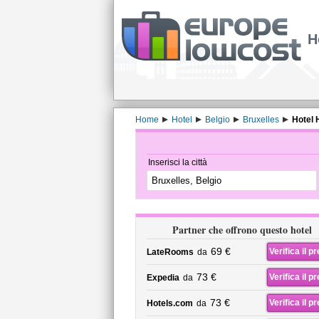
H
Home
Hotel
Belgio
Bruxelles
Hotel H
Inserisci la città
Partner che offrono questo hotel
69 €
Verifica il p
LateRooms
da
73 €
Verifica il p
Expedia
da
73 €
Verifica il p
Hotels.com
da