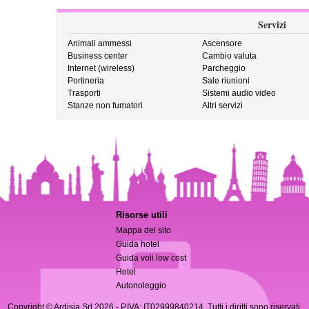
Servizi
Animali ammessi
Ascensore
Business center
Cambio valuta
Internet (wireless)
Parcheggio
Portineria
Sale riunioni
Trasporti
Sistemi audio video
Stanze non fumatori
Altri servizi
Risorse utili
Mappa del sito
Guida hotel
Guida voli low cost
Hotel
Autonoleggio
Copyright © Ardisia Srl 2026
- P.IVA: IT02999840214. Tutti i diritti sono riservati.