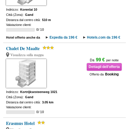
Indirizzo:
Korenlai 10
Città (Zona):
Gand
Distanza dal centro città:
510 m
Valutazione clienti:
0/ 10
Expedia da 196 €
Hotels.com da 196 €
Hotel offerto anche da
Chalet De Maalte
Visualizza sulla mappa
99 €
Da
per notte
Dettagli dell'offerta
Booking
Offerto da
Indirizzo:
Kortrijksesteenweg 1021
Città (Zona):
Gand
Distanza dal centro città:
3.05 km
Valutazione clienti:
0/ 10
Erasmus Hotel