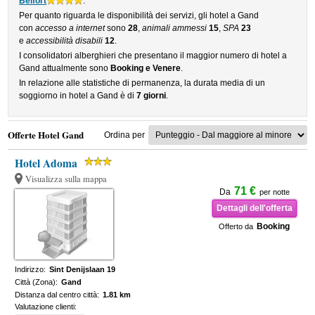
Belfort
.
Per quanto riguarda le disponibilità dei servizi, gli hotel a Gand
con
accesso a internet
sono
28
,
animali ammessi
15
,
SPA
23
e
accessibilità disabili
12
.
I consolidatori alberghieri che presentano il maggior numero di hotel a
Gand attualmente sono
Booking e Venere
.
In relazione alle statistiche di permanenza, la durata media di un
soggiorno in hotel a Gand è di
7 giorni
.
Offerte Hotel Gand
Ordina per
Hotel Adoma
Visualizza sulla mappa
71 €
Da
per notte
Dettagli dell'offerta
Booking
Offerto da
Indirizzo:
Sint Denijslaan 19
Città (Zona):
Gand
Distanza dal centro città:
1.81 km
Valutazione clienti: