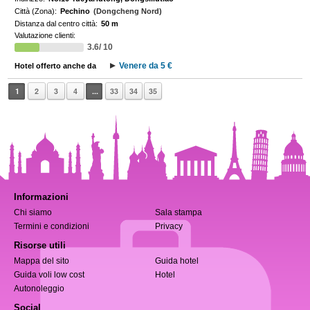
Città (Zona):
Pechino
(Dongcheng Nord)
Distanza dal centro città:
50 m
Valutazione clienti:
3.6/ 10
Venere da 5 €
Hotel offerto anche da
1
2
3
4
...
33
34
35
Informazioni
Chi siamo
Sala stampa
Termini e condizioni
Privacy
Risorse utili
Mappa del sito
Guida hotel
Guida voli low cost
Hotel
Autonoleggio
Social