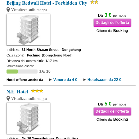
Beijing Redwall Hotel - Forbidden City
Visualizza sulla mappa
3 €
Da
per notte
Dettagli dell'offerta
Booking
Offerto da
Indirizzo:
31 North Shatan Street - Dongcheng
Città (Zona):
Pechino
(Dongcheng Nord)
Distanza dal centro città:
1.17 km
Valutazione clienti:
3.6/ 10
Venere da 4 €
Hotels.com da 22 €
Hotel offerto anche da
N.E. Hotel
Visualizza sulla mappa
5 €
Da
per notte
Dettagli dell'offerta
Booking
Offerto da
Indirizzo:
No.10 YueyaHutong, Dongsiliutiao