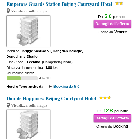
Emperors Guards Station Beijing Courtyard Hotel
Visualizza sulla mappa
5 €
Da
per notte
Dettagli dell'offerta
Venere
Offerto da
Indirizzo:
Beijige Santiao 51, Dongdan Beidajie,
Dongcheng District
Città (Zona):
Pechino
(Dongcheng Nord)
Distanza dal centro città:
1.88 km
Valutazione clienti:
4.6/ 10
Booking da 5 €
Hotel offerto anche da
Double Happiness Beijing Courtyard Hotel
Visualizza sulla mappa
12 €
Da
per notte
Dettagli dell'offerta
Booking
Offerto da