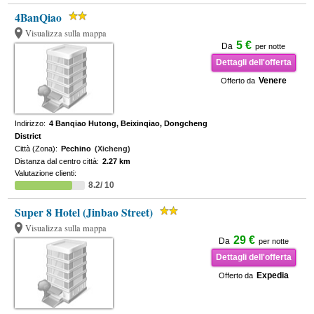
4BanQiao
Visualizza sulla mappa
5 €
Da
per notte
Dettagli dell'offerta
Venere
Offerto da
Indirizzo:
4 Banqiao Hutong, Beixinqiao, Dongcheng
District
Città (Zona):
Pechino
(Xicheng)
Distanza dal centro città:
2.27 km
Valutazione clienti:
8.2/ 10
Super 8 Hotel (Jinbao Street)
Visualizza sulla mappa
29 €
Da
per notte
Dettagli dell'offerta
Expedia
Offerto da