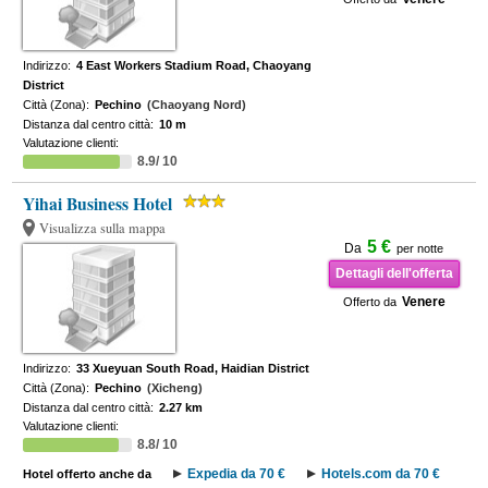
Indirizzo:
4 East Workers Stadium Road, Chaoyang
District
Città (Zona):
Pechino
(Chaoyang Nord)
Distanza dal centro città:
10 m
Valutazione clienti:
8.9/ 10
Yihai Business Hotel
Visualizza sulla mappa
5 €
Da
per notte
Dettagli dell'offerta
Venere
Offerto da
Indirizzo:
33 Xueyuan South Road, Haidian District
Città (Zona):
Pechino
(Xicheng)
Distanza dal centro città:
2.27 km
Valutazione clienti:
8.8/ 10
Expedia da 70 €
Hotels.com da 70 €
Hotel offerto anche da