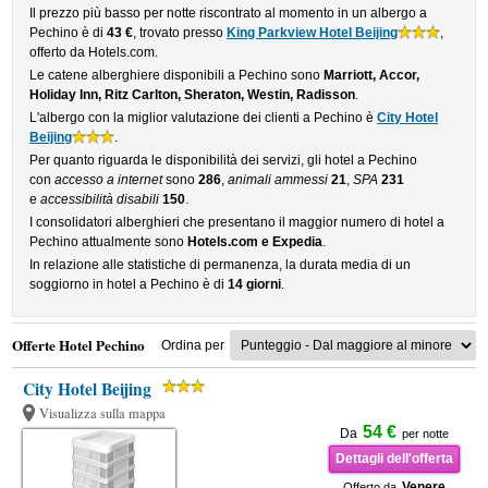
Il prezzo più basso per notte riscontrato al momento in un albergo a
Pechino è di
43 €
, trovato presso
King Parkview Hotel Beijing
,
offerto da Hotels.com.
Le catene alberghiere disponibili a Pechino sono
Marriott, Accor,
Holiday Inn, Ritz Carlton, Sheraton, Westin, Radisson
.
L'albergo con la miglior valutazione dei clienti a Pechino è
City Hotel
Beijing
.
Per quanto riguarda le disponibilità dei servizi, gli hotel a Pechino
con
accesso a internet
sono
286
,
animali ammessi
21
,
SPA
231
e
accessibilità disabili
150
.
I consolidatori alberghieri che presentano il maggior numero di hotel a
Pechino attualmente sono
Hotels.com e Expedia
.
In relazione alle statistiche di permanenza, la durata media di un
soggiorno in hotel a Pechino è di
14 giorni
.
Offerte Hotel Pechino
Ordina per
City Hotel Beijing
Visualizza sulla mappa
54 €
Da
per notte
Dettagli dell'offerta
Venere
Offerto da