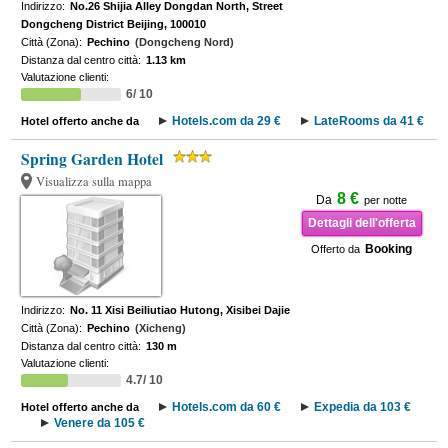
Indirizzo:
No.26 Shijia Alley Dongdan North, Street
Dongcheng District Beijing, 100010
Città (Zona):
Pechino
(Dongcheng Nord)
Distanza dal centro città:
1.13 km
Valutazione clienti:
6/ 10
Hotels.com da 29 €
LateRooms da 41 €
Hotel offerto anche da
Spring Garden Hotel
Visualizza sulla mappa
8 €
Da
per notte
Dettagli dell'offerta
Booking
Offerto da
Indirizzo:
No. 11 Xisi Beiliutiao Hutong, Xisibei Dajie
Città (Zona):
Pechino
(Xicheng)
Distanza dal centro città:
130 m
Valutazione clienti:
4.7/ 10
Hotels.com da 60 €
Expedia da 103 €
Hotel offerto anche da
Venere da 105 €