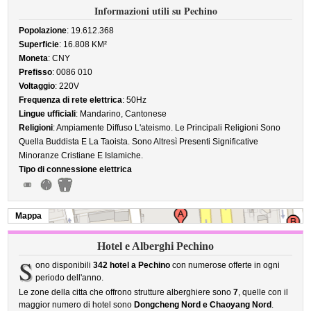
Informazioni utili su Pechino
Popolazione
: 19.612.368
Superficie
: 16.808 KM²
Moneta
: CNY
Prefisso
: 0086 010
Voltaggio
: 220V
Frequenza di rete elettrica
: 50Hz
Lingue ufficiali
: Mandarino, Cantonese
Religioni
: Ampiamente Diffuso L'ateismo. Le Principali Religioni Sono
Quella Buddista E La Taoista. Sono Altresì Presenti Significative
Minoranze Cristiane E Islamiche.
Tipo di connessione elettrica
Mappa
Hotel e Alberghi Pechino
S
ono disponibili
342 hotel a Pechino
con numerose offerte in ogni
periodo dell'anno.
Le zone della citta che offrono strutture alberghiere sono
7
, quelle con il
maggior numero di hotel sono
Dongcheng Nord e Chaoyang Nord
.